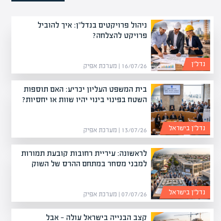
ניהול פרויקטים בנדל"ן: איך להוביל
פרויקט להצלחה?
נדל”ן
16/07/26 | מערכת אפיק
בית המשפט העליון יכריע: האם תוספות
השטח בפינוי בינוי יהיו שוות או יחסיות?
נדל”ן בישראל
13/07/26 | מערכת אפיק
לראשונה: עיריית רחובות קובעת תמורות
למבני מסחר במתחם ההרס של השוק
נדל”ן בישראל
07/07/26 | מערכת אפיק
קצב הבנייה בישראל עולה — אבל