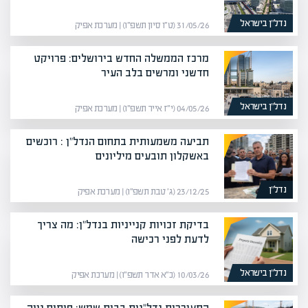
נדל”ן בישראל
31/05/26 (ט״ו סיון תשפ״ו) | מערכת אפיק
מרכז הממשלה החדש בירושלים: פרויקט
חדשני ומרשים בלב העיר
נדל”ן בישראל
04/05/26 (י״ז אייר תשפ״ו) | מערכת אפיק
תביעה משמעותית בתחום הנדל"ן : רוכשים
באשקלון תובעים מיליונים
נדל”ן
23/12/25 (ג׳ טבת תשפ״ו) | מערכת אפיק
בדיקת זכויות קנייניות בנדל"ן: מה צריך
לדעת לפני רכישה
נדל”ן בישראל
10/03/26 (כ״א אדר תשפ״ו) | מערכת אפיק
התעוררות נדל"נית בבית שמש: פיתוח נווה