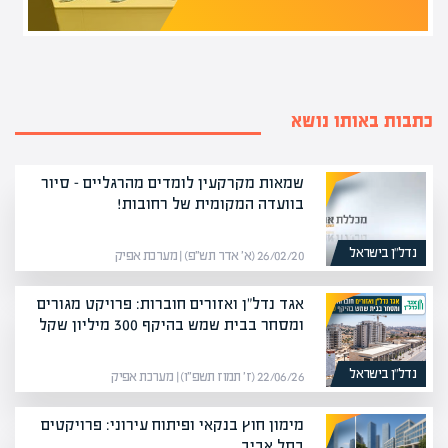
כתבות באותו נושא
שמאות מקרקעין לומדים מהרגליים – סיור
בוועדה המקומית של רחובות!
נדל”ן בישראל
26/02/20 (א׳ אדר תש״פ) | מערכת אפיק
אגד נדל"ן ואזורים חוברות: פרויקט מגורים
ומסחר בבית שמש בהיקף 300 מיליון שקל
נדל”ן בישראל
22/06/26 (ז׳ תמוז תשפ״ו) | מערכת אפיק
מימון חוץ בנקאי ופיתוח עירוני: פרויקטים
בתל אביב