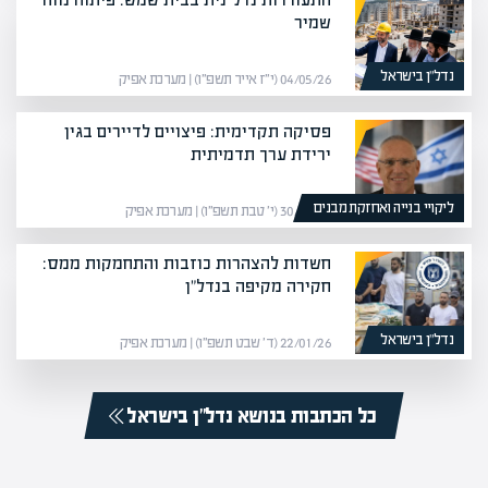
שמיר
נדל”ן בישראל
04/05/26 (י״ז אייר תשפ״ו) | מערכת אפיק
פסיקה תקדימית: פיצויים לדיירים בגין
ירידת ערך תדמיתית
ליקויי בנייה ואחזקת מבנים
30/12/25 (י׳ טבת תשפ״ו) | מערכת אפיק
חשדות להצהרות כוזבות והתחמקות ממס:
חקירה מקיפה בנדל"ן
נדל”ן בישראל
22/01/26 (ד׳ שבט תשפ״ו) | מערכת אפיק
כל הכתבות בנושא נדל”ן בישראל