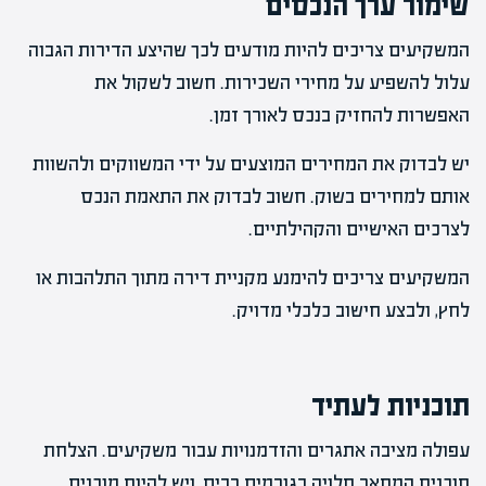
שימור ערך הנכסים
המשקיעים צריכים להיות מודעים לכך שהיצע הדירות הגבוה
עלול להשפיע על מחירי השכירות. חשוב לשקול את
האפשרות להחזיק בנכס לאורך זמן.
יש לבדוק את המחירים המוצעים על ידי המשווקים ולהשוות
אותם למחירים בשוק. חשוב לבדוק את התאמת הנכס
לצרכים האישיים והקהילתיים.
המשקיעים צריכים להימנע מקניית דירה מתוך התלהבות או
לחץ, ולבצע חישוב כלכלי מדויק.
תוכניות לעתיד
עפולה מציבה אתגרים והזדמנויות עבור משקיעים. הצלחת
תוכנית המתאר תלויה בגורמים רבים, ויש להיות מוכנים