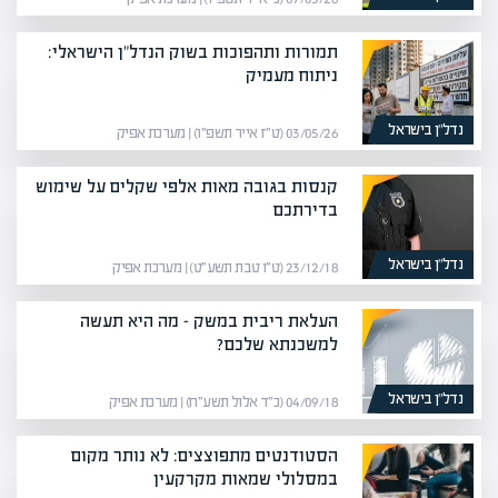
תמורות ותהפוכות בשוק הנדל"ן הישראלי:
ניתוח מעמיק
נדל”ן בישראל
03/05/26 (ט״ז אייר תשפ״ו) | מערכת אפיק
קנסות בגובה מאות אלפי שקלים על שימוש
בדירתכם
נדל”ן בישראל
23/12/18 (ט״ו טבת תשע״ט) | מערכת אפיק
העלאת ריבית במשק – מה היא תעשה
למשכנתא שלכם?
נדל”ן בישראל
04/09/18 (כ״ד אלול תשע״ח) | מערכת אפיק
הסטודנטים מתפוצצים: לא נותר מקום
במסלולי שמאות מקרקעין