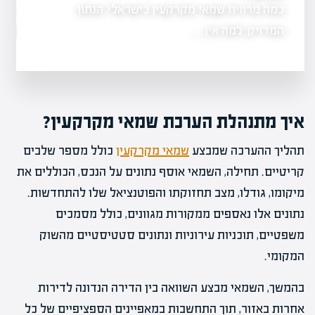
כמה מרוויח שמאי מקרקעין בישראל? הנתון
3,104 שמאי 
נות למועד
משרד המשפטים
המדויק, למה אין…
איך מתנהלת הערכת שמאי מקרקעין?
תהליך ההערכה שמבצע
שמאי מקרקעין
כולל מספר שלבים
קריטיים. תחילה, השמאי אוסף נתונים על הנכס, הכוללים את
מיקומו, גודלו, מצב תחזוקתו והפוטנציאל שלו להתחדשות.
נתונים אלו נאספים ממקורות מגוונים, כולל מסמכים
משפטיים, תוכניות עירוניות ונתונים סטטיסטיים מהשוק
המקומי.
בהמשך, השמאי מבצע השוואה בין הדירה הנדונה לדירות
אחרות באזור, תוך התחשבות במאפיינים הספציפיים של כל