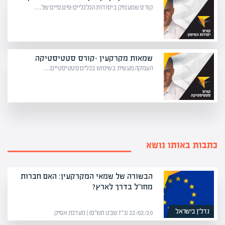
קורס שמעמיק ביסודות הכלכליים-פיננסיים של…
שמאות מקרקעין -קורס סטטיסטיקה
העמקה מעשית בשימוש בכלים סטטיסטיים…
כתבות באותו נושא
הבשורה של שמאי המקרקעין: האם חברות
מחו"ל בדרך לארץ?
נדל”ן בישראל
22/02/20 (כ״ז שבט תש״פ) | מערכת אפיק