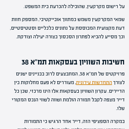
על רישום מקרקעין, שהובילה להכרעת בית המשפט.
שמאי המקרקעין משמש כמתווך אובייקטיבי, המספק חוות
דעת מקצועית המבוססת על נתונים כלכליים וסטטיסטיים,
וכך מסייע להביא לפתרון הסכסוך בצורה יעילה וצודקת.
חשיבות השוויון בעסקאות תמ"א 38
פרויקטים של תמ"א 38, המתבצעים לרוב בבניינים ישנים
לצורך
התחדשות עירונית
, מעוררים לא פעם מחלוקות בין
הדיירים. עקרון השוויון בעסקאות אלו הינו מרכזי, שכן כל
דייר מצפה לקבל תמורה הולמת ושווה לשווי הנכס המקורי
שלו.
במקרה הספציפי הזה, דייר אחד הרגיש כי התמורות