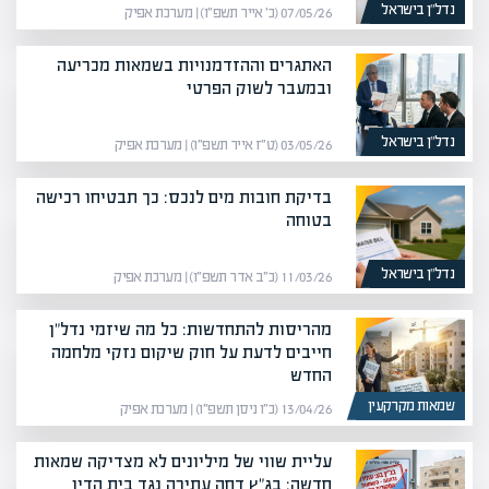
נדל”ן בישראל
07/05/26 (כ׳ אייר תשפ״ו) | מערכת אפיק
האתגרים וההזדמנויות בשמאות מכריעה
ובמעבר לשוק הפרטי
נדל”ן בישראל
03/05/26 (ט״ז אייר תשפ״ו) | מערכת אפיק
בדיקת חובות מים לנכס: כך תבטיחו רכישה
בטוחה
נדל”ן בישראל
11/03/26 (כ״ב אדר תשפ״ו) | מערכת אפיק
מהריסות להתחדשות: כל מה שיזמי נדל"ן
חייבים לדעת על חוק שיקום נזקי מלחמה
החדש
שמאות מקרקעין
13/04/26 (כ״ו ניסן תשפ״ו) | מערכת אפיק
עליית שווי של מיליונים לא מצדיקה שמאות
חדשה: בג"ץ דחה עתירה נגד בית הדין