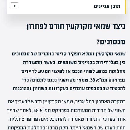
תוכן עניינים
כיצד שמאי מקרקעין תורם לפתרון
סכסוכים?
שמאי מקרקעין ממלא תפקיד קריטי במקרים של סכסוכים
בין בעלי דירות בבניינים משותפים. כאשר מתעוררת
מחלוקת בנוגע לשווי הנכס או לפיצוי המגיע לדיירים
בפרויקט תמ"א 38, שמאי מקרקעין נכנס לתמונה כדי
להבטיח שההסכמים עומדים בעקרונות השוויון וההוגנות.
במקרה האחרון בתל אביב, שמאי מקרקעין נדרש להעריך את
השווי של הדירות המעורבות בפרויקט תמ"א 38, לאחר שדייר
אחד טען כי התמורה שאמורה להתקבל אינה פרופורציונלית.
חוות דעתו של השמאי הייתה חלק מרכזי בהחלטת המפקחת