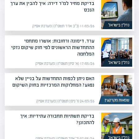
בדיקת מחיר למ"ר דירה: איך להבין את ערך
הנכס
נדל”ן בישראל
11/03/26 (כ״ב אדר תשפ״ו) | מערכת אפיק
ערד, דימונה ורחובות: אושרו מתחמי
ההתחדשות הראשונים לפי חוק שיקום נזקי
המלחמה
נדל”ן בישראל
17/05/26 (א׳ סיון תשפ״ו) | מערכת אפיק
האם ניתן לכפות התחדשות על בניין שלא
נפגע? המחלוקות המרכזיות בחוק השיקום
שמאות מקרקעין
24/03/26 (ו׳ ניסן תשפ״ו) | מערכת אפיק
בדיקת תשתיות תחבורה עתידיות: איך
להתכונן?
נדל”ן בישראל
07/05/26 (כ׳ אייר תשפ״ו) | מערכת אפיק