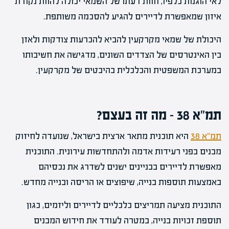
לאי הוגנות כלפיו, חוות דעתו של השמאי יכולה להוות נקודת
איזון שמאפשרת לדיירים להגיע להסכמה משותפת.
היכולת של שמאי מקרקעין להביא להכרעות צודקות ולאזן
בין האינטרסים של הצדדים השונים, מדגישה את חשיבותו
במערכת המשפטית והכלכלית בהיבטים של מקרקעין.
תמ"א 38 – מה זה בעצם?
תמ"א 38
היא תוכנית מתאר ארצית בישראל, שנועדה לחיזוק
מבנים בפני רעידות אדמה ולהתחדשות עירונית. התוכנית
מאפשרת לדיירים בבניינים ישנים לשדרג את נכסיהם
באמצעות תוספות בנייה, שיפוצים או הריסה ובנייה מחדש.
התוכנית מציעה תמריצים כלכליים לדיירים וליזמים, כגון
תוספת זכויות בנייה, במטרה לעודד את חידוש המבנים