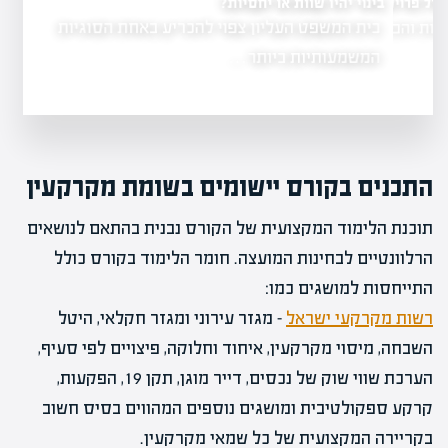
בינוי יהיו שוות או יחסיות?
יל פרויקט להצלחה?
בית המשפט העליון צפוי להכריע באחת הסוגיות
 והבנה של
המשמעותיות ביותר…
התכנים בקורס יישומים בשומת מקרקעין
תוכנת הלימוד המקצועית של הקורס נבנית בהתאם לנושאים
הרלוונטיים לבחינות המועצה. חומר הלימוד בקורס כולל
התייחסות למושגים כמו:
רשות מקרקעי ישראל
– מגזר עירוני ומגזר חקלאי, היטל
השבחה, מיסוי מקרקעין, איחוד וחלוקה, פיצויים לפי סעיף,
הערכת שווי שוק של נכסים, דייר מוגן, תקן 19, הפקעות,
קרקע ספקולטיבית ומושגים נוספים המהווים בסיס חשוב
בקריירה המקצועית של כל שמאי מקרקעין.