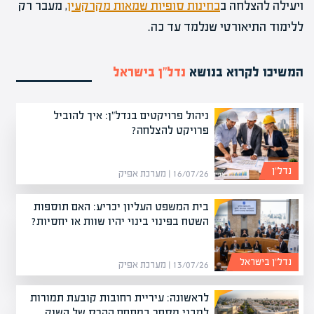
ויעילה להצלחה ב
בחינות סופיות שמאות מקרקעין
, מעבר רק
ללימוד התיאורטי שנלמד עד כה.
המשיכו לקרוא בנושא
נדל”ן בישראל
ניהול פרויקטים בנדל"ן: איך להוביל
פרויקט להצלחה?
נדל”ן
16/07/26 | מערכת אפיק
בית המשפט העליון יכריע: האם תוספות
השטח בפינוי בינוי יהיו שוות או יחסיות?
נדל”ן בישראל
13/07/26 | מערכת אפיק
לראשונה: עיריית רחובות קובעת תמורות
למבני מסחר במתחם ההרס של השוק