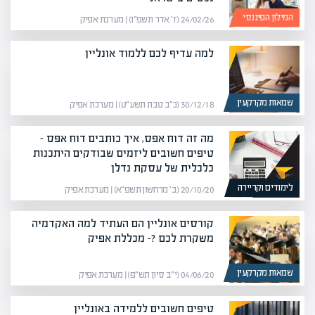
המילון הפיננסי
24/02/26 (ז׳ אדר תשפ״ו) | מערכת אפיק
למה עדיף לכם ללמוד אונליין
שמאות מקרקעין
30/12/18 (כ״ב טבת תשע״ט) | מערכת אפיק
מה זה דוח אפס, איך כותבים דוח אפס –
טיפים חשובים ליזמים שבודקים היתכנות
כלכלית של עסקת נדלן
לימודים וקריירה
20/10/20 (ב׳ מרחשון תשפ״א) | מערכת אפיק
קורסים אונליין הם העתיד למה האקדמיה
משקרת לכם ?- מכללת אפיק
שמאות מקרקעין
04/06/20 (י״ב סיון תש״פ) | מערכת אפיק
טיפים חשובים ללמידה באונליין