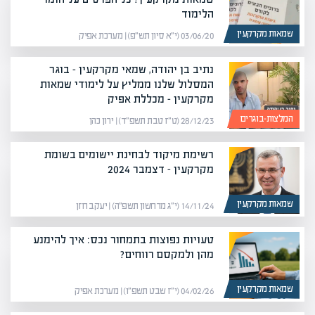
הלימוד
שמאות מקרקעין
03/06/20 (י״א סיון תש״פ) | מערכת אפיק
נתיב בן יהודה, שמאי מקרקעין – בוגר
המסלול שלנו ממליץ על לימודי שמאות
מקרקעין – מכללת אפיק
המלצות-בוגרים
28/12/23 (ט״ז טבת תשפ״ד) | ירון כהן
רשימת מיקוד לבחינת יישומים בשומת
מקרקעין – דצמבר 2024
שמאות מקרקעין
14/11/24 (י״ג מרחשון תשפ״ה) | יעקב חזן
טעויות נפוצות בתמחור נכס: איך להימנע
מהן ולמקסם רווחים?
שמאות מקרקעין
04/02/26 (י״ז שבט תשפ״ו) | מערכת אפיק