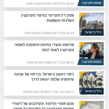
שמאות מקרקעין
21/05/20 (כ״ח אייר תש״פ) | מערכת אפיק
פסק דין תקדימי במיסוי מקרקעין:
השלכות והשפעות
נדל”ן בישראל
09/02/26 (כ״ב שבט תשפ״ו) | מערכת אפיק
פורסמו מועדי בחינות ההסמכה לשמאי
מקרקעין לשנת 2027
שמאות מקרקעין
07/08/26 (כ״ד אב תשפ״ו) | מערכת אפיק
ניסוי ראשון בישראל: בנייתה של שכונה
שיתופית שלמה יוצאת לדרך
נדל”ן בישראל
07/02/19 (ב׳ אדר א׳ תשע״ט) | מערכת אפיק
מהם חומרי הלימוד והסילבוס של לימודי
שמאות מקרקעין? כל הפרטים על חומרי