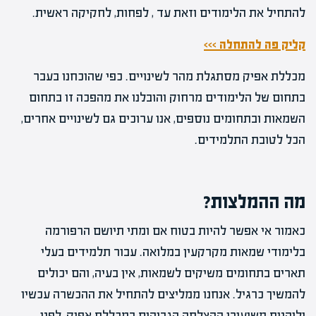
להתחיל את הלימודים וזאת עד , לפחות, לחקיקה ראשית.
קליק פה להתחלה >>>
מכללת אפיק מסתגלת מהר לשינויים. כפי שהוכחנו בעבר
בתחום של הלימודים מרחוק והובלנו את מהפכה זו בתחום
השמאות ובתחומים נוספים, אנו ערוכים גם לשינויים אחרים,
הכל לטובת התלמידים.
מה ההמלצות?
כאמור אי אפשר להיות בטוח אם ומתי תיושם הרפורמה
בלימודי שמאות מקרקעין במלואה. עבור תלמידים בעלי
תארים בתחומים משיקים לשמאות, אין בעיה, והם יכולים
להמשיך כרגיל. אנחנו ממליצים להתחיל את ההכשרה עכשיו
וליהנות משיעורי ההצלחה הגבוהים במכללת אפיק, לפני