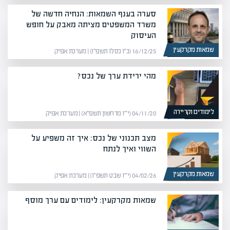
סערה בענף השמאות: הנחיה חדשה של
משרד המשפטים מציתה מאבק על חופש
העיסוק
שמאות מקרקעין
16/12/25 (כ״ו כסלו תשפ״ו) | מערכת אפיק
מהי ירידת ערך של נכס?
לימודים וקריירה
04/11/20 (י״ז מרחשון תשפ״א) | מערכת אפיק
מצב תכנוני של נכס: איך זה משפיע על
השווי ואיך לנתח
שמאות מקרקעין
04/02/26 (י״ז שבט תשפ״ו) | מערכת אפיק
שמאות מקרקעין: לימודים עם ערך מוסף