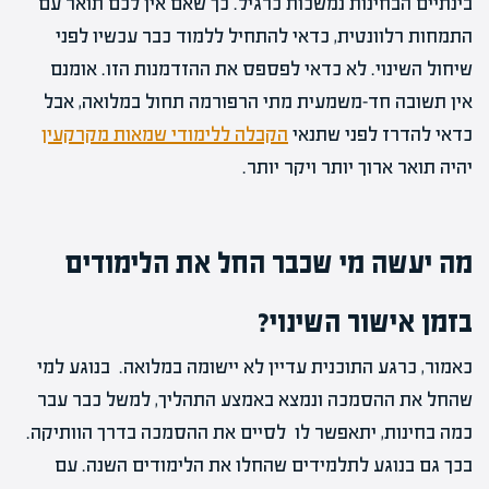
בינתיים הבחינות נמשכות כרגיל. כך שאם אין לכם תואר עם
התמחות רלוונטית, כדאי להתחיל ללמוד כבר עכשיו לפני
שיחול השינוי. לא כדאי לפספס את ההזדמנות הזו. אומנם
אין תשובה חד-משמעית מתי הרפורמה תחול במלואה, אבל
כדאי להדרז לפני שתנאי
הקבלה ללימודי שמאות מקרקעין
יהיה תואר ארוך יותר ויקר יותר.
מה יעשה מי שכבר החל את הלימודים
בזמן אישור השינוי?
כאמור, כרגע התוכנית עדיין לא יישומה במלואה. בנוגע למי
שהחל את ההסמכה ונמצא באמצע התהליך, למשל כבר עבר
כמה בחינות, יתאפשר לו לסיים את ההסמכה בדרך הוותיקה.
בכך גם בנוגע לתלמידים שהחלו את הלימודים השנה. עם