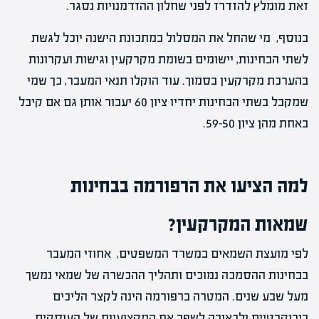
זאת מומלץ להזדרז לפני שחלון ההזדמנויות נסגר.
בנוסף, מי שהחל את המסלול במתכונת הישנה יוכל לגשת
לשתי הבחינות, יישומים בשומת מקרקעין וגישות ועקרונות
בהערכת מקרקעין בסמוך. עוד הוקלו תנאי המעבר, כך שמי
שמקבל בשתי הבחינות יחדיו ציון 60 יעבור אותן גם אם קיבל
באחת מהן ציון 59-50.
למה הציעו את הרפורמה בבחינות
שמאות המקרקעין?
לפי מועצת השמאים במשרד המשפטים, אחוזי המעבר
בבחינות ההסמכה נמוכים ותהליך ההכשרה של שמאי נמשך
מעל שבע שנים. המטרה ברפורמה הינה לקצר הליכים
בירוקרטיים ולכאורה לשפר את המקצועיות של העוסקים