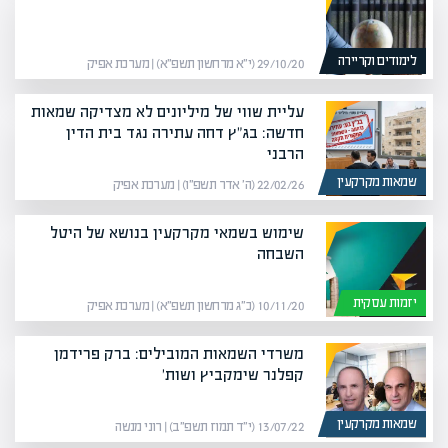
לימודים וקריירה
29/10/20 (י״א מרחשון תשפ״א) | מערכת אפיק
עליית שווי של מיליונים לא מצדיקה שמאות
חדשה: בג"ץ דחה עתירה נגד בית הדין
הרבני
שמאות מקרקעין
22/02/26 (ה׳ אדר תשפ״ו) | מערכת אפיק
שימוש בשמאי מקרקעין בנושא של היטל
השבחה
יזמות עסקית
10/11/20 (כ״ג מרחשון תשפ״א) | מערכת אפיק
משרדי השמאות המובילים: ברק פרידמן
קפלנר שימקביץ ושות'
שמאות מקרקעין
13/07/22 (י״ד תמוז תשפ״ב) | רוני מנשה