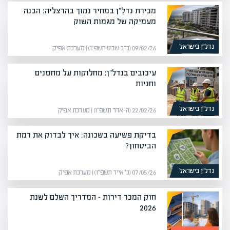
מכירת נדל"ן במחיר נמוך בהרצליה: הבנה
מעמיקה של מגמות השוק
נדל”ן בישראל
09/02/26 (כ״ב שבט תשפ״ו) | מערכת אפיק
עיכובים בנדל"ן: מחלוקות על מחסנים
וחניות
נדל”ן בישראל
22/02/26 (ה׳ אדר תשפ״ו) | מערכת אפיק
בדיקת פשיעה בשכונה: איך לבדוק את רמת
הביטחון?
נדל”ן בישראל
07/05/26 (כ׳ אייר תשפ״ו) | מערכת אפיק
חוק המכר דירות – המדריך השלם לשנת
2026