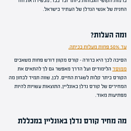
ברמות הקושי הגבוהות ביותר ובד בבד, מכשירה את חוד
החנית של אנשי הנדלן של העתיד בישראל.
ומה העלות?
עד 50% פחות מעלות בכיתה.
הסיבה לכך היא ברורה – קורס מקוון דורש פחות משאבים
ממוסד
הלימודים ועל הדרך מאפשר גם לך להתאים את
הקורס ביתר קלות לשגרת החיים. לכן, שווה תמיד לבחון מה
המחירים של קורס נדלן באונליין, התוצאות עשויות להיות
מפתיעות מאוד.
מה מחיר קורס נדלן באונליין במכללת