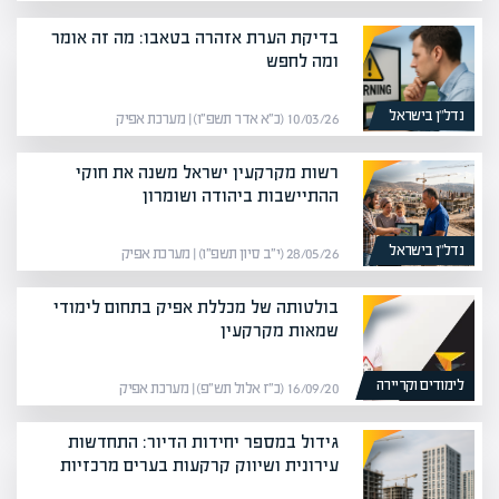
בדיקת הערת אזהרה בטאבו: מה זה אומר
ומה לחפש
נדל”ן בישראל
10/03/26 (כ״א אדר תשפ״ו) | מערכת אפיק
רשות מקרקעין ישראל משנה את חוקי
ההתיישבות ביהודה ושומרון
נדל”ן בישראל
28/05/26 (י״ב סיון תשפ״ו) | מערכת אפיק
בולטותה של מכללת אפיק בתחום לימודי
שמאות מקרקעין
לימודים וקריירה
16/09/20 (כ״ז אלול תש״פ) | מערכת אפיק
גידול במספר יחידות הדיור: התחדשות
עירונית ושיווק קרקעות בערים מרכזיות