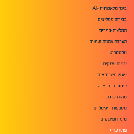
בינה מלאכותית -AI
בכירים ממליצים
המלצות-בוגרים
הערכת אמנות ועיצוב
וולסטריט
יזמות עסקית
ייעוץ משכנתאות
לימודים וקריירה
מהתקשורת
מטבעות דיגיטליים
מימון ופיננסים
פתח עוד+