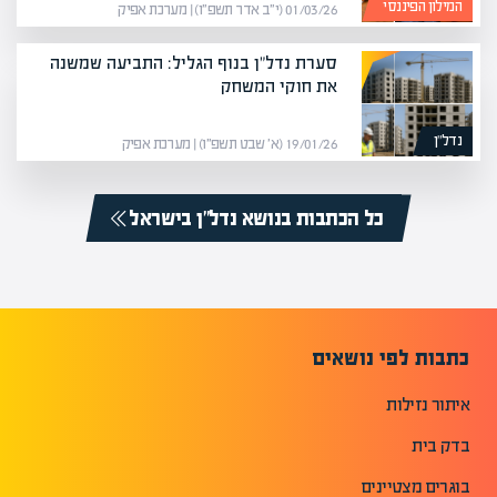
המילון הפיננסי
01/03/26 (י״ב אדר תשפ״ו) | מערכת אפיק
סערת נדל"ן בנוף הגליל: התביעה שמשנה
את חוקי המשחק
נדל”ן
19/01/26 (א׳ שבט תשפ״ו) | מערכת אפיק
כל הכתבות בנושא נדל”ן בישראל
כתבות לפי נושאים
איתור נזילות
בדק בית
בוגרים מצטיינים