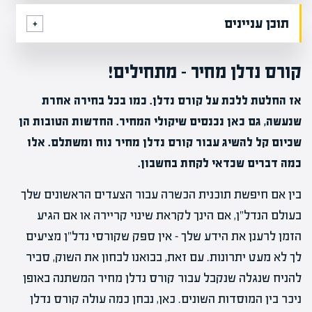
תוכן עניינים
קורס נדלן מחיר – מתחילים!
אז החלטת ללכת על קורס נדלן. כמו בכל בחירה אחרת
שנעשה, גם כאן נכנסים שיקולי המחיר. החדשות הטובות הן
שכיום קל להשיג עבור קורס נדלן מחיר נוח ומשתלם. אלו
כמה דברים שכדאי לקחת בחשבון.
בין אם חיפשת תוכנית הכשרה עבור הצעדים הראשונים שלך
בעולם הנדל"ן, אם הינך לקראת שינוי קריירה או אם הגיע
הזמן לרענן את הידע שלך – אין ספק שקורסי נדל"ן מציעים
לך לא מעט יתרונות. עם זאת, בבואנו לבחון את השוק, סביר
להניח שנגלה שנקבל עבור קורס נדלן מחיר המשתנה באופן
ניכר בין המוסדות השונים. כאן, נבחן כמה עולה קורס נדלן