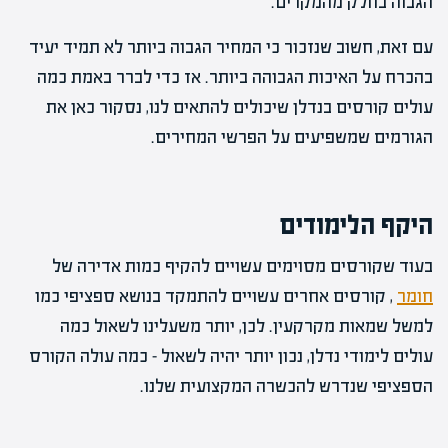
הגבוה בחלק מהמקרים.
עם זאת, חשוב שנזכור כי המחיר הגבוה ביותר לא תמיד יעיד
בהכרח על האיכות הגבוהה ביותר. אז כדי לברר באמת כמה
עולים קורסים בנדלן שיכולים להתאים לנו, נסקור כאן את
הגורמים שמשפיעים על הפרשי המחירים.
היקף הלימודים
בעוד שקורסים מסוימים עשויים להקיף כמות אדירה של
חומר
, קורסים אחרים עשויים להתמקד בנושא ספציפי כמו
למשל שמאות מקרקעין. לכן, יותר משעלינו לשאול כמה
עולים לימודי נדלן, נכון יותר יהיה לשאול – כמה עולה הקורס
הספציפי שנדרש להכשרה המקצועית שלנו.