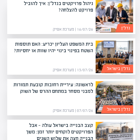
ניהול פרויקטים בנדל"ן: איך להוביל
פרויקט להצלחה?
נדל”ן
16/07/26 | מערכת אפיק
בית המשפט העליון יכריע: האם תוספות
השטח בפינוי בינוי יהיו שוות או יחסיות?
נדל”ן בישראל
13/07/26 | מערכת אפיק
לראשונה: עיריית רחובות קובעת תמורות
למבני מסחר במתחם ההרס של השוק
נדל”ן בישראל
07/07/26 | מערכת אפיק
קצב הבנייה בישראל עולה — אבל
הפרויקטים לוקחים יותר זמן: משך
הבנייה חצה את שלוש השנים