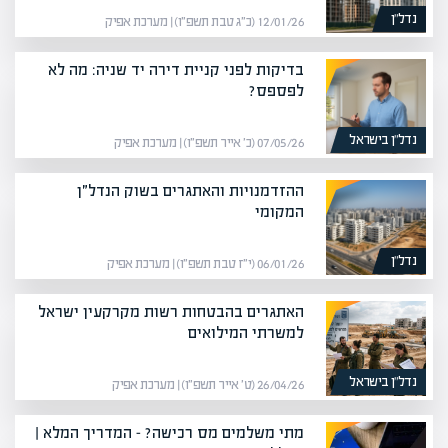
נדל”ן
12/01/26 (כ״ג טבת תשפ״ו) | מערכת אפיק
בדיקות לפני קניית דירה יד שניה: מה לא
לפספס?
נדל”ן בישראל
07/05/26 (כ׳ אייר תשפ״ו) | מערכת אפיק
ההזדמנויות והאתגרים בשוק הנדל״ן
המקומי
נדל”ן
06/01/26 (י״ז טבת תשפ״ו) | מערכת אפיק
האתגרים בהבטחות רשות מקרקעין ישראל
למשרתי המילואים
נדל”ן בישראל
26/04/26 (ט׳ אייר תשפ״ו) | מערכת אפיק
מתי משלמים מס רכישה? – המדריך המלא |