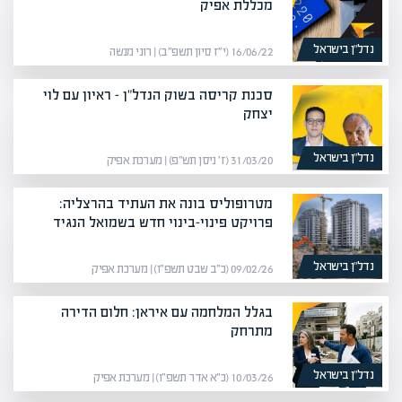
מכללת אפיק
נדל”ן בישראל
16/06/22 (י״ז סיון תשפ״ב) | רוני מנשה
סכנת קריסה בשוק הנדל"ן – ראיון עם לוי
יצחק
נדל”ן בישראל
31/03/20 (ז׳ ניסן תש״פ) | מערכת אפיק
מטרופוליס בונה את העתיד בהרצליה:
פרויקט פינוי-בינוי חדש בשמואל הנגיד
נדל”ן בישראל
09/02/26 (כ״ב שבט תשפ״ו) | מערכת אפיק
בגלל המלחמה עם איראן: חלום הדירה
מתרחק
נדל”ן בישראל
10/03/26 (כ״א אדר תשפ״ו) | מערכת אפיק