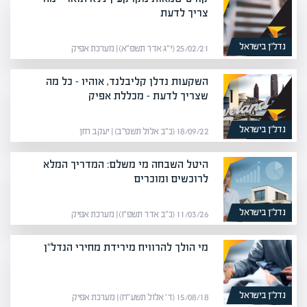
צריך לדעת
נדל”ן בישראל
25/02/21 (י״ג אדר תשפ״א) | מערכת אפיק
השקעות נדלן קליבלנד, אוהיו – כל מה
שצריך לדעת – מכללת אפיק
נדל”ן בישראל
18/09/22 (כ״ב אלול תשפ״ב) | יעקב חזן
היטל השבחה מי משלם: המדריך המלא
לרוכשים ומוכרים
נדל”ן בישראל
11/03/26 (כ״ב אדר תשפ״ו) | מערכת אפיק
מי הולך להרוויח מירידת מחירי הנדל"ן
נדל”ן בישראל
15/08/18 (ד׳ אלול תשע״ח) | מערכת אפיק