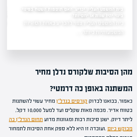
לראשונה: עיריית רחובות קובעת תמורות למבני מסחר
: האם תוספות השטח בפינוי
קצב הבני
יותר זמן
ת?
במתחם ההרס של השוק
שנה לאחר נזקי מלחמה קשים שספג מתחם השוק
הכריע באחת הסוגיות
מצב
ברחובות…
מהן הסיבות שלקורס נדלן מחיר
המשתנה באופן כה דרמטי?
כאמור, בבואנו לבדוק
קורסים בנדל"ן
מחיר עשוי להשתנות
בטווח אדיר. מכמה מאות שקלים ועד למעל 10,000 דקל,
ליתר דיוק. ישנן סיבות רבות ומגוונות מדוע
תחום הנדל"ן כה
מבוקש כיום
.ועובדה זו היא ללא ספק אחת הסיבות לתמחור