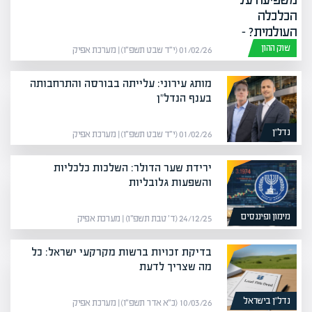
שוק ההון
01/02/26 (י״ד שבט תשפ״ו) | מערכת אפיק
מותג עירוני: עלייתה בבורסה והתרחבותה
בענף הנדל"ן
נדל”ן
01/02/26 (י״ד שבט תשפ״ו) | מערכת אפיק
ירידת שער הדולר: השלכות כלכליות
והשפעות גלובליות
מימון ופיננסים
24/12/25 (ד׳ טבת תשפ״ו) | מערכת אפיק
בדיקת זכויות ברשות מקרקעי ישראל: כל
מה שצריך לדעת
נדל”ן בישראל
10/03/26 (כ״א אדר תשפ״ו) | מערכת אפיק