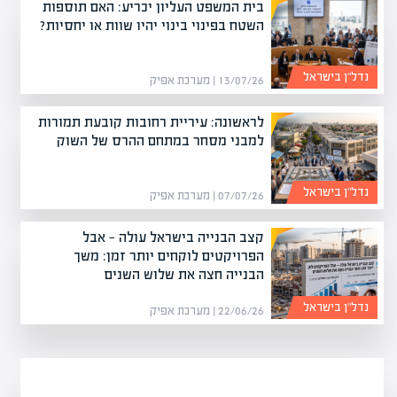
בית המשפט העליון יכריע: האם תוספות
השטח בפינוי בינוי יהיו שוות או יחסיות?
נדל”ן בישראל
13/07/26 | מערכת אפיק
לראשונה: עיריית רחובות קובעת תמורות
למבני מסחר במתחם ההרס של השוק
נדל”ן בישראל
07/07/26 | מערכת אפיק
קצב הבנייה בישראל עולה — אבל
הפרויקטים לוקחים יותר זמן: משך
הבנייה חצה את שלוש השנים
נדל”ן בישראל
22/06/26 | מערכת אפיק