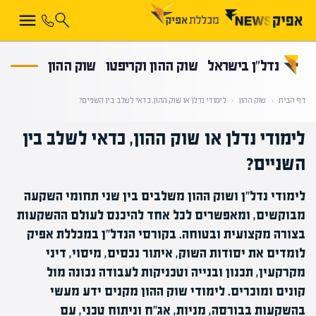
קראת 0% מתוך הכתבה
נדל”ן בישראל
שוק ההון וקריפטו
שוק ההון
דף הבית
‹
שוק ההון
‹
לימודי נדלן או שוק ההון, כדאי לשלב בין השניים?
לימודי נדלן או שוק ההון, כדאי לשלב בין
השניים?
לימודי נדל"ן ושוק ההון משלבים בין שני תחומי השקעה
מבוקשים, ומאפשרים לכל אחד להיכנס לעולם ההשקעות
בצורה מקצועית ובטוחה. בקורסי הנדל"ן במכללת אפיק
לומדים את יסודות השוק, איתור נכסים, מיסוי, דיני
מקרקעין, תכנון ובנייה וטכניקות לעבודה נכונה מול
קונים ומוכרים. לימודי שוק ההון מקנים ידע מעשי
בהשקעות בבורסה, מניות, אג"ח וניתוח טכני, עם