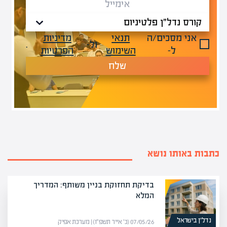
אני מסכים/ה
תנאי
מדיניות
ול-
.
ל-
השימוש
הפרטיות
שלח
כתבות באותו נושא
בדיקת תחזוקת בניין משותף: המדריך
המלא
נדל”ן בישראל
07/05/26 (כ׳ אייר תשפ״ו) | מערכת אפיק