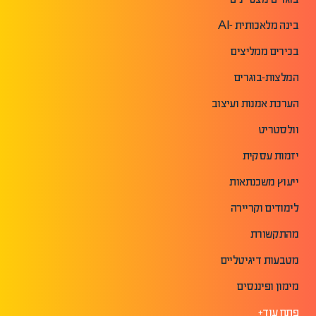
בינה מלאכותית -AI
בכירים ממליצים
המלצות-בוגרים
הערכת אמנות ועיצוב
וולסטריט
יזמות עסקית
ייעוץ משכנתאות
לימודים וקריירה
מהתקשורת
מטבעות דיגיטליים
מימון ופיננסים
פתח עוד+