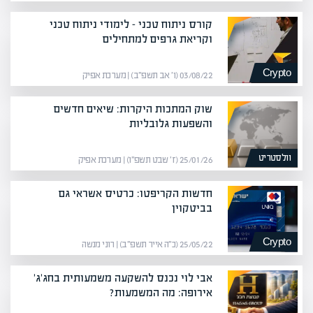
קורס ניתוח טכני – לימודי ניתוח טכני
וקריאת גרפים למתחילים
Crypto
03/08/22 (ו׳ אב תשפ״ב) | מערכת אפיק
שוק המתכות היקרות: שיאים חדשים
והשפעות גלובליות
וולסטריט
25/01/26 (ז׳ שבט תשפ״ו) | מערכת אפיק
חדשות הקריפטו: כרטיס אשראי גם
בביטקוין
Crypto
25/05/22 (כ״ה אייר תשפ״ב) | רוני מנשה
אבי לוי נכנס להשקעה משמעותית בחג'ג'
אירופה: מה המשמעות?