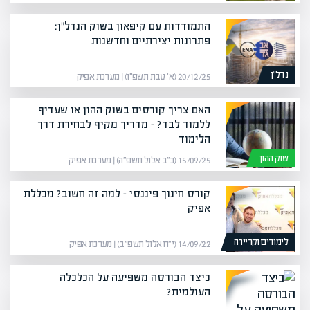
התמודדות עם קיפאון בשוק הנדל"ן:
פתרונות יצירתיים וחדשנות
נדל”ן
20/12/25 (א׳ טבת תשפ״ו) | מערכת אפיק
האם צריך קורסים בשוק ההון או שעדיף
ללמוד לבד? – מדריך מקיף לבחירת דרך
הלימוד
שוק ההון
15/09/25 (כ״ב אלול תשפ״ה) | מערכת אפיק
קורס חינוך פיננסי – למה זה חשוב? מכללת
אפיק
לימודים וקריירה
14/09/22 (י״ח אלול תשפ״ב) | מערכת אפיק
כיצד הבורסה משפיעה על הכלכלה
העולמית?