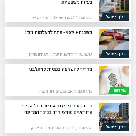
בעיות משפטיות
נדל”ן בישראל
10/03/26 (כ״א אדר תשפ״ו) | מערכת אפיק
משכנתא 90% – פתח להעלמות מס?
נדל”ן בישראל
15/10/18 (ו׳ מרחשון תשע״ט) | מערכת אפיק
מדריך להשקעה במניות למתלבט
שוק ההון
20/07/15 (ד׳ אב תשע״ה) | רוני מנשה
חידוש עירוני ושדרוג דיור בתל אביב:
פרויקטים פורצי דרך בכיכר המדינה
נדל”ן בישראל
11/02/26 (כ״ד שבט תשפ״ו) | מערכת אפיק