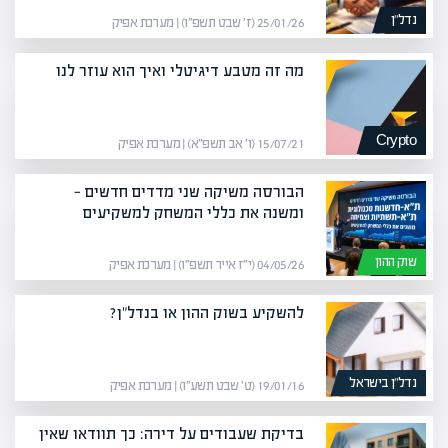
נדל”ן
25/01/26 (ז׳ שבט תשפ״ו) | מערכת אפיק
מה זה מטבע דיגיטלי ואיך הוא עוזר לנו
Crypto
15/07/21 (ו׳ אב תשפ״א) | מערכת אפיק
הבורסה משיקה שני מדדים חדשים —
ומשנה את כללי המשחק למשקיעים
שוק ההון
04/05/26 (י״ז אייר תשפ״ו) | מערכת אפיק
להשקיע בשוק ההון או בנדל"ן?
נדל”ן בישראל
19/01/16 (ט׳ שבט תשע״ו) | מערכת אפיק
בדיקת שעבודים על דירה: כך תוודאו שאין