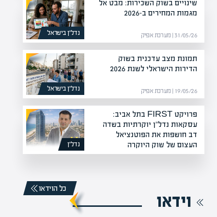
שינויים בשוק השכירות: מבט אל
מגמות המחירים ב-2026
נדל”ן בישראל
31/05/26 | מערכת אפיק
תמונת מצב עדכנית בשוק
הדירות הישראלי לשנת 2026
נדל”ן בישראל
19/05/26 | מערכת אפיק
פרויקט FIRST בתל אביב:
עסקאות נדל"ן יוקרתיות בשדה
דב חושפות את הפוטנציאל
העצום של שוק היוקרה
נדל”ן
20/12/25 | מערכת אפיק
כל הוידאו
וידאו