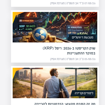
07/08/26 (כ״ד אב תשפ״ו) | מערכת אפיק
מטבעות דיגיטליים
שוק הקריפטו ב-2026: ריפל (XRP)
במוקד ההתעניינות
05/08/26 (כ״ב אב תשפ״ו) | מערכת אפיק
י מסחר במתחם ההרס של
קצב הבני
הבנייה ח
לימודים וקריירה
 השוק ברחובות מירי טילים,
מה זה הסבת מקצוע: הזדמנויות לקריירה