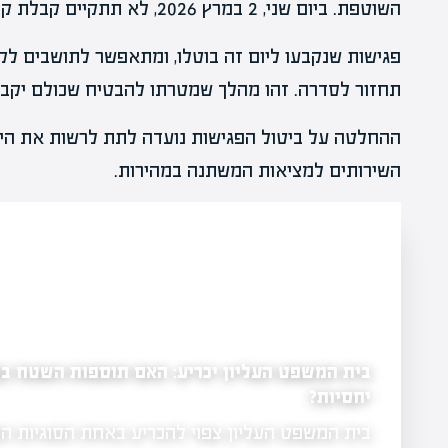
השוטפת. ביום שני, 2 במרץ 2026, לא תתקיים קבלת קהל במשרדי הרשות.
פגישות שנקבעו ליום זה בוטלו, ומתאפשר לתושבים ל
תחזור לסדרה. זהו מהלך שמטרתו להבטיח שכולם יקבל
ההחלטה על ביטול הפגישות נועדה לתת לרשות את הי
השירותים למציאות המשתנה במהירות.
בית המשפט העליון יכריע: האם תוספות השטח בפינו
יחסיות?
בית המשפט העליון צפוי להכריע באחת הסוגיות ה
ים כמו זמן