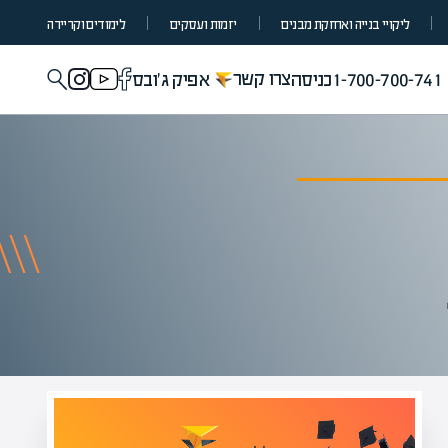
ליקויי בנייה ואחזקת מבנים
יזמות ועסקים
לימודים וקריירה
צרו קשר
1-700-700-741
כניסה
אפיק ג'ובס
מומחים בהערכת שווי