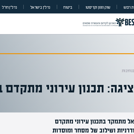
 רכוש
שוק ההון וקריפטו
ביטוח
נדל”ן בישראל
נדל״ן חו״ל
בנתיבות
גה: תכנון עירוני מתקדם ב
אל מתמקד בתכנון עירוני מתקדם
דרניות ושילוב של מסחר ומוסדות