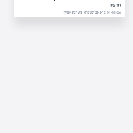
חדשה
04/08/26 (כ״א אב תשפ״ו) | מערכת אפיק