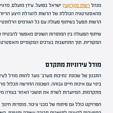
מנהל
רשות מקרקעין
ישראל בפועל, עידן מועלם, מדגיש
מהאסטרטגיה הכוללת של הרשות להגדלת היצע הדיור וח
הרשות תפעל בשיתוף פעולה עם כל הגורמים הרלוונטיים
שיתוף הפעולה בין המוסדות השונים מאפשר להבטיח ש
המקוריות, תוך התחשבות בצרכים המקומיים והאסטרטגי
מודל עירוניות מתקדם
התכנון של שכונת 'נתיבות מערב' נועד להוות מודל לעי
בינוי עם איכות חיים גבוהה. השכונה החדשה תכלול מרח
מתקדמות, המיועדות לשרת את תושבי האזור בצורה מי
הפרויקט כולל גם פיתוח של מבני ציבור, מוסדות חינוך 
המיועדים להעניק לתושבים סביבה עשירה ומגוונת. הש