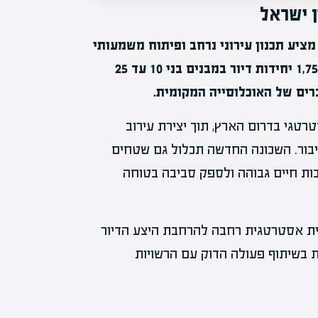
ן ישראל
מציע תכנון עירוני נרחב ופיתוח משמעותי
בעיר נתיבות. מדובר בתוכנית רחבת היקף הכוללת כ-1,750 יחידות דיור במבנים בני 10 עד 25
רים של האוכלוסייה המקומית.
טגי בדרום הארץ, תוך יצירת עירוב
ציבור. השכונה החדשה תכלול גם שטחים
כות חיים גבוהה ולספק סביבה בטוחה
ית אסטרטגית רחבה להרחבת היצע הדיור
ת בשיתוף פעולה הדוק עם הרשויות