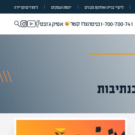
ליקויי בנייה ואחזקת מבנים
יזמות ועסקים
לימודים וקריירה
צרו קשר
1-700-700-741
כניסה
אפיק ג'ובס
נתיבות
מומחים בהערכת שווי