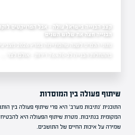
פריצת דרך לשוק הש
לה — אבל הפרויקטים לוקחים יותר זמן: משך
השנים
ולהקל על יזמים
הוועדה הבין-מש
נתוני הלמ"ס לשנה שהסתיימה במרץ 2026 מצביעים על עלייה של 1.7%
ניירות ערך הגיש
שיתוף פעולה בין המוסדות
התוכנית 'נתיבות מערב' היא פרי שיתוף פעולה בין הות
המקומית בנתיבות. מטרת שיתוף הפעולה היא להבטיח א
שמירה על איכות החיים של התושבים.