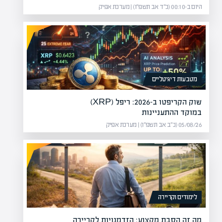
היום ב-00:10 (כ״ד אב תשפ״ו) | מערכת אפיק
מטבעות דיגיטליים
שוק הקריפטו ב-2026: ריפל (XRP)
במוקד ההתעניינות
05/08/26 (כ״ב אב תשפ״ו) | מערכת אפיק
לימודים וקריירה
מה זה הסבת מקצוע: הזדמנויות לקריירה