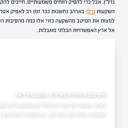
נדל"ן, אבל כדי להפיק רווחים משמעותיים, חייבים לה
השקעות
נדלן
בארהב נחשבות כבר זמן רב לאפיק אטרקט
למצות את המיטב מהשקעה כזו? אלו כמה מהסיבות העי
אל ארץ האפשרויות הבלתי מוגבלות.
היציבות הכלכלית בארה"ב: התקרבות ליעד
לאחר תקופה של שינויים כלכליים משמעותיים בשוק 
לת גם
…
המגמות מתחילות להתייצב. האינפלציה מתכנסת 