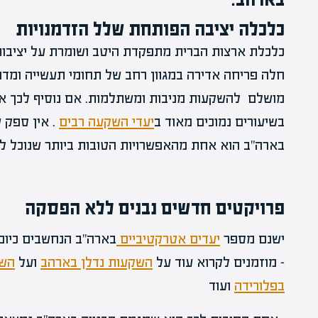
כלכלה יציבה הפותחת שלל הזדמנויות
כלכלת ארצות הברית מתפקדת היטב ושומרת על יציבות 
חלה פריחה אדירה במגוון רחב של תחומי תעשייה ומדוב
מושלם להשקעות מניבות ומשתלמות. אם נוסיף לכך את
בשיעורים נמוכים מאוד ב
יעדי השקעה רבים
. אין ספק 
בארה"ב הוא אחת מהאפשרויות הטובות ביותר שנוכל לב
פרויקטים חדשים נבנים ללא הפסקה
ישנם מספר
יעדים אטרקטיביים
בארה"ב הנחשבים כיום
– מוזמנים לקרוא עוד על
השקעות נדלן בארהב
ועל
השק
בפלורידה
ועוד