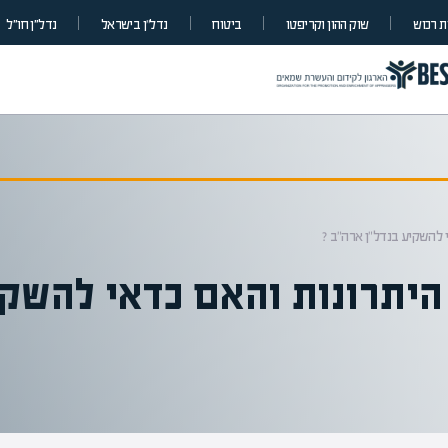
 רכוש
שוק ההון וקריפטו
ביטוח
נדל”ן בישראל
נדל״ן חו״ל
שקעות נדלן בארהב – 3 היתרונות והאם כדאי להש