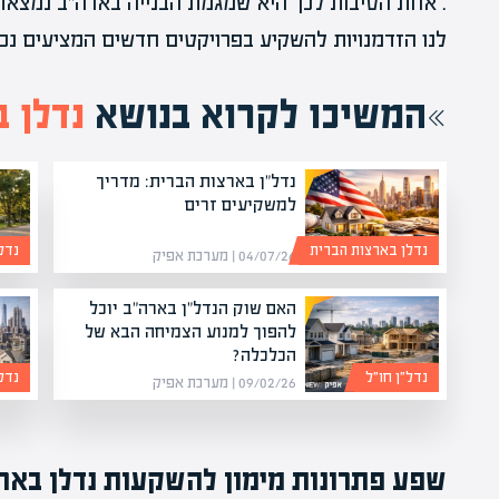
. אחת הסיבות לכך היא שמגמת הבנייה בארה"ב נמצאת 
לנו הזדמנויות להשקיע בפרויקטים חדשים המציעים נכ
המשיכו לקרוא בנושא
נדלן 
נדל"ן בארצות הברית: מדריך
למשקיעים זרים
נדלן בארצות הברית
נדל
04/07/26 | מערכת אפיק
האם שוק הנדל"ן בארה"ב יוכל
להפוך למנוע הצמיחה הבא של
הכלכלה?
נדל״ן חו״ל
נדל״
09/02/26 | מערכת אפיק
שפע פתרונות מימון להשקעות נדלן באר