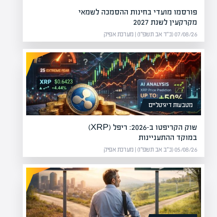
פורסמו מועדי בחינות ההסמכה לשמאי
מקרקעין לשנת 2027
07/08/26 (כ״ד אב תשפ״ו) | מערכת אפיק
מטבעות דיגיטליים
שוק הקריפטו ב-2026: ריפל (XRP)
במוקד ההתעניינות
05/08/26 (כ״ב אב תשפ״ו) | מערכת אפיק
צמיחה הבא של הכלכלה?
Bezot: חברה ישראלית בפרויקטים של נדל"ן ותשתיות בארצות הברית
ר חלש על אף ירידות בשערי
המ
ולתו להפוך…
הה