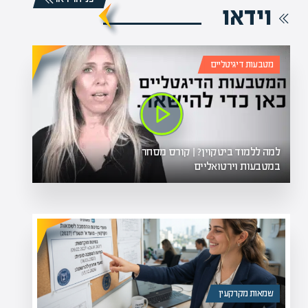
וידאו
מטבעות דיגיטליים
למה ללמוד ביטקוין? | קורס מסחר
במטבעות וירטואליים
שמאות מקרקעין