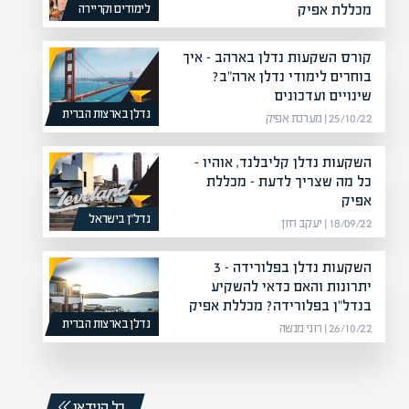
מכללת אפיק
לימודים וקריירה
21/08/22 | יעקב חזן
קורס השקעות נדלן בארהב – איך
בוחרים לימודי נדלן ארה"ב?
שינויים ועדכונים
נדלן בארצות הברית
25/10/22 | מערכת אפיק
השקעות נדלן קליבלנד, אוהיו –
כל מה שצריך לדעת – מכללת
אפיק
נדל”ן בישראל
18/09/22 | יעקב חזן
השקעות נדלן בפלורידה – 3
יתרונות והאם כדאי להשקיע
בנדל"ן בפלורידה? מכללת אפיק
נדלן בארצות הברית
26/10/22 | רוני מנשה
כל הוידאו