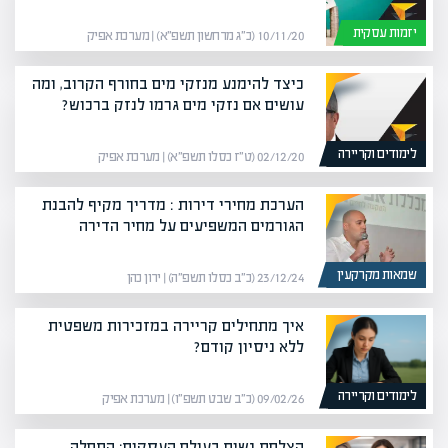
יזמות עסקית
10/11/20 (כ״ג מרחשון תשפ״א) | מערכת אפיק
כיצד להימנע מנזקי מים בחורף הקרוב, ומה
עושים אם נזקי מים גרמו לנזק ברכוש?
לימודים וקריירה
02/12/20 (ט״ז כסלו תשפ״א) | מערכת אפיק
הערכת מחירי דירות : מדריך מקיף להבנת
הגורמים המשפיעים על מחיר הדירה
שמאות מקרקעין
23/12/24 (כ״ב כסלו תשפ״ה) | ירון כהן
איך מתחילים קריירה במזכירות משפטית
ללא ניסיון קודם?
לימודים וקריירה
09/02/26 (כ״ב שבט תשפ״ו) | מערכת אפיק
הצלחת נשים בעולם העסקים: התחלה