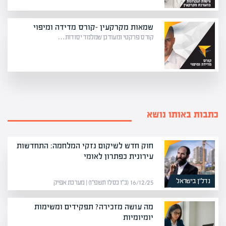
שמאות מקרקעין -קורס מדידה ומיפוי
קורס פרקטי ומעודכן שמלמד יסודות…
כתבות באותו נושא
חוק חדש לשיקום נזקי המלחמה: התחדשות
עירונית כפתרון לאומי
נדל”ן בישראל
16/12/25 (כ״ו כסלו תשפ״ו) | מערכת אפיק
מה עושה מזכירה? תפקידים ומשימות
יומיומיות