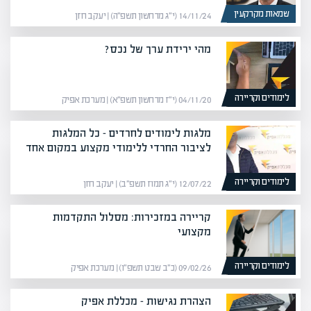
שמאות מקרקעין
14/11/24 (י״ג מרחשון תשפ״ה) | יעקב חזן
מהי ירידת ערך של נכס?
לימודים וקריירה
04/11/20 (י״ז מרחשון תשפ״א) | מערכת אפיק
מלגות לימודים לחרדים – כל המלגות
לציבור החרדי ללימודי מקצוע במקום אחד
לימודים וקריירה
12/07/22 (י״ג תמוז תשפ״ב) | יעקב חזן
קריירה במזכירות: מסלול התקדמות
מקצועי
לימודים וקריירה
09/02/26 (כ״ב שבט תשפ״ו) | מערכת אפיק
הצהרת נגישות – מכללת אפיק