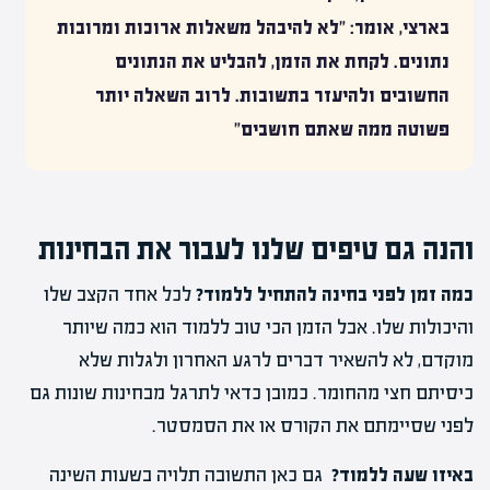
בארצי, אומר: "לא להיבהל משאלות ארוכות ומרובות
נתונים. לקחת את הזמן, להבליט את הנתונים
החשובים ולהיעזר בתשובות. לרוב השאלה יותר
פשוטה ממה שאתם חושבים"
והנה גם טיפים שלנו לעבור את הבחינות
כמה זמן לפני בחינה להתחיל ללמוד?
לכל אחד הקצב שלו
והיכולות שלו. אבל הזמן הכי טוב ללמוד הוא כמה שיותר
מוקדם, לא להשאיר דברים לרגע האחרון ולגלות שלא
כיסיתם חצי מהחומר. כמובן כדאי לתרגל מבחינות שונות גם
לפני שסיימתם את הקורס או את הסמסטר.
באיזו שעה ללמוד?
גם כאן התשובה תלויה בשעות השינה