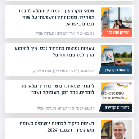
שמאי מקרקעין – המדריך המלא להבנת
תפקידו, סמכויותיו והשפעתו על שווי
נכסים בישראל
המילון הפיננסי
24/02/26 (ז׳ אדר תשפ״ו) | מערכת אפיק
טעויות נפוצות בתמחור נכס: איך להימנע
מהן ולמקסם רווחים?
שמאות מקרקעין
04/02/26 (י״ז שבט תשפ״ו) | מערכת אפיק
לימודי שמאות רכוש – מדריך מלא: מה
לומדים, כמה זמן, תעסוקה ושכר
לימודים וקריירה
27/05/20 (ד׳ סיון תש״פ) | מערכת אפיק
רשימת מיקוד לבחינת יישומים בשומת
מקרקעין – דצמבר 2024