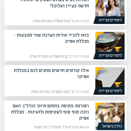
חדשה בעידן הגלובלי
לימודים וקריירה
23/12/25 (ג׳ טבת תשפ״ו) | מערכת אפיק
בואו להכיר אודות הערכת שווי מטבעות –
מכללת אפיק
לימודים וקריירה
27/12/20 (י״ב טבת תשפ״א) | מערכת אפיק
אילו קורסים חדשים מחכים לכם במכללת
אפיק?
לימודים וקריירה
17/12/20 (ב׳ טבת תשפ״א) | מערכת אפיק
רפורמה מקיפה בתחום תיווך הנדל"ן: האם
נזכה סוף סוף לשקיפות ולהגינות – מכללת
אפיק
נדל”ן בישראל
05/06/24 (כ״ח אייר תשפ״ד) | רוני מנשה