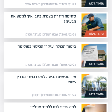
שמאות רכוש
27/01/22 (כ״ה שבט תשפ״ב) | מערכת אפיק
סתימה חוזרת בצנרת ביוב: איך למנוע את
הבעיה?
איתור נזילות
08/02/26 (כ״ב שבט תשפ״ו) | מערכת אפיק
ביטוח תכולה: עיקרי הכיסוי בפוליסה
שמאות רכוש
03/02/26 (ט״ז שבט תשפ״ו) | מערכת אפיק
איך מגישים תביעה למס רכוש – מדריך
2025
שמאות רכוש
02/01/24 (כ״א טבת תשפ״ד) | ירון כהן
למה עדיף לכם ללמוד אונליין