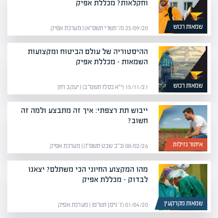
וחקלאות? מכללת אפיק
שמאות רכוש
23/09/20 (ה׳ תשרי תשפ״א) | מערכת אפיק
ההיסטוריה של עולם הביטוח ומקצועות
השמאות – מכללת אפיק
שמאות רכוש
15/11/21 (י״א כסלו תשפ״ב) | יעקב חזן
ייבוש תת רצפתי: איך זה מתבצע ולמה זה
חשוב?
איתור נזילות
08/02/26 (כ״ב שבט תשפ״ו) | מערכת אפיק
מהו המקצוע החיוני הכי משתלם? יצאנו
לבדוק – מכללת אפיק
שמאות מקרקעין
01/04/20 (ז׳ ניסן תש״פ) | מערכת אפיק