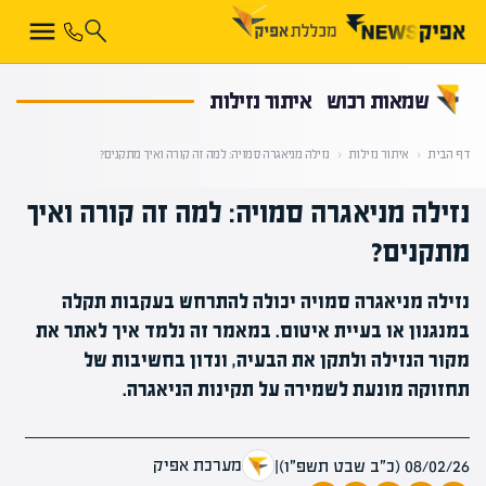
קראת 0% מתוך הכתבה
שמאות רכוש
איתור נזילות
דף הבית
‹
איתור נזילות
‹
נזילה מניאגרה סמויה: למה זה קורה ואיך מתקנים?
נזילה מניאגרה סמויה: למה זה קורה ואיך
מתקנים?
נזילה מניאגרה סמויה יכולה להתרחש בעקבות תקלה
במנגנון או בעיית איטום. במאמר זה נלמד איך לאתר את
מקור הנזילה ולתקן את הבעיה, ונדון בחשיבות של
תחזוקה מונעת לשמירה על תקינות הניאגרה.
מערכת אפיק
08/02/26 (כ״ב שבט תשפ״ו)
|