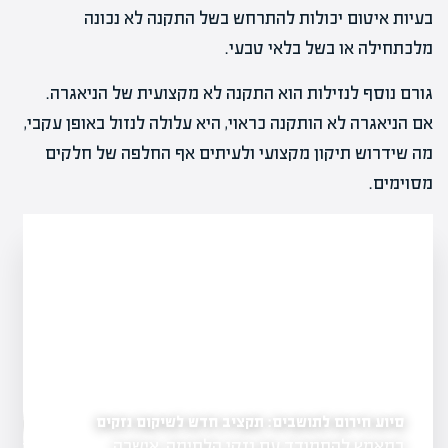
בעיות איטום יכולות להתרחש בשל התקנה לא נכונה
מלכתחילה או בשל בלאי טבעי.
גורם נוסף לנזילות הוא התקנה לא מקצועית של הניאגרה.
אם הניאגרה לא הותקנה כראוי, היא עלולה לנזול באופן עקבי,
מה שידרוש תיקון מקצועי ולעיתים אף החלפה של חלקים
מסוימים.
 נדל"ן חייבים לדעת
סיוע חירום לתושבים: תקציב חדש לשיקום נזקים
מענה מהיר לנזקי מים: 
במאמץ להתמודד עם נזקי הלחימה, אישרה
נזקי מים יכולים 
תחדשות