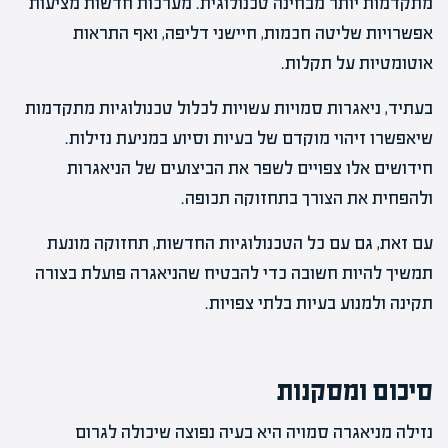
מתקדמות יותר מבחינה טכנולוגית. מערכות חדשות מציעות
אפשרויות שליטה חכמות, חיישני דליפה, ואף התראות
אוטומטיות על תקלות.
בעתיד, ניאגרות סמויות עשויות לכלול טכנולוגיות מתקדמות
שיאפשרו זיהוי מוקדם של בעיות וסיוע במניעת נזילות.
חידושים אלו צפויים לשפר את הביצועים של הניאגרות
ולהפחית את הצורך בתחזוקה תכופה.
עם זאת, גם עם כל הטכנולוגיות החדשות, תחזוקה מונעת
תמשיך להיות חשובה כדי להבטיח שהניאגרה פועלת בצורה
תקינה ולמנוע בעיות בלתי צפויות.
סיכום ומסקנות
נזילה מניאגרה סמויה היא בעיה נפוצה שיכולה לגרום