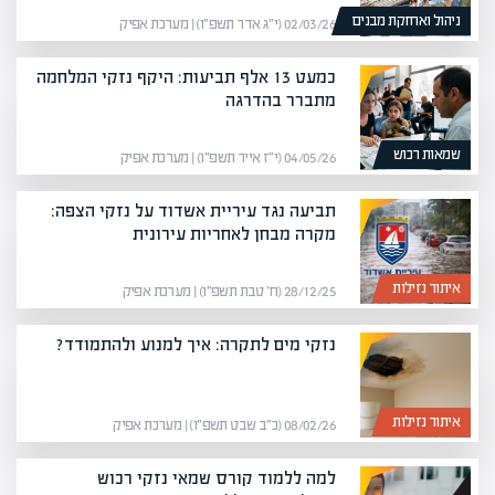
ניהול ואחזקת מבנים
02/03/26 (י״ג אדר תשפ״ו) | מערכת אפיק
כמעט 13 אלף תביעות: היקף נזקי המלחמה
מתברר בהדרגה
שמאות רכוש
04/05/26 (י״ז אייר תשפ״ו) | מערכת אפיק
תביעה נגד עיריית אשדוד על נזקי הצפה:
מקרה מבחן לאחריות עירונית
איתור נזילות
28/12/25 (ח׳ טבת תשפ״ו) | מערכת אפיק
נזקי מים לתקרה: איך למנוע ולהתמודד?
איתור נזילות
08/02/26 (כ״ב שבט תשפ״ו) | מערכת אפיק
למה ללמוד קורס שמאי נזקי רכוש