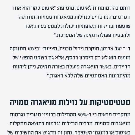
רותם כהן, מומחית לאיטום, מוסיפה: "איטום לקוי הוא אחד
הגורמים המרכזיים לנזילות מניאגרות סמויות. תחזוקה
שוטפת ובדיקות תקופתיות יכולות למנוע בעיות אלו
ולהבטיח פעולה תקינה של המערכת."
ד"ר יעל אביטן, חוקרת ניהול מבנים, מציינת: "ביצוע תחזוקה
מונעת הוא לא רק חיסכון בכסף, אלא גם בשקט הנפשי של
הדיירים. כאשר הניאגרה פועלת בצורה תקינה, ניתן ליהנות
מהיתרונות האסתטיים שלה ללא דאגות."
סטטיסטיקות על נזילות מניאגרה סמויה
מחקרים מראים כי כ-30% מהנזילות בבנייני מגורים נגרמות
מניאגרות סמויות. מרבית הנזילות נגרמות כתוצאה מתקלות
באיטום או במנגנון השטיפה. נתון זה מדגיש את החשיבות של