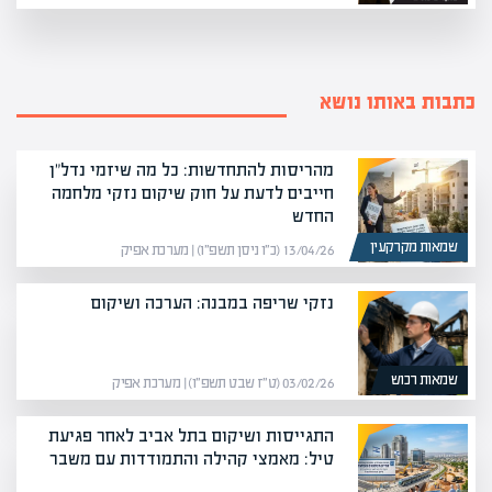
כתבות באותו נושא
מהריסות להתחדשות: כל מה שיזמי נדל"ן
חייבים לדעת על חוק שיקום נזקי מלחמה
החדש
שמאות מקרקעין
13/04/26 (כ״ו ניסן תשפ״ו) | מערכת אפיק
נזקי שריפה במבנה: הערכה ושיקום
שמאות רכוש
03/02/26 (ט״ז שבט תשפ״ו) | מערכת אפיק
התגייסות ושיקום בתל אביב לאחר פגיעת
טיל: מאמצי קהילה והתמודדות עם משבר