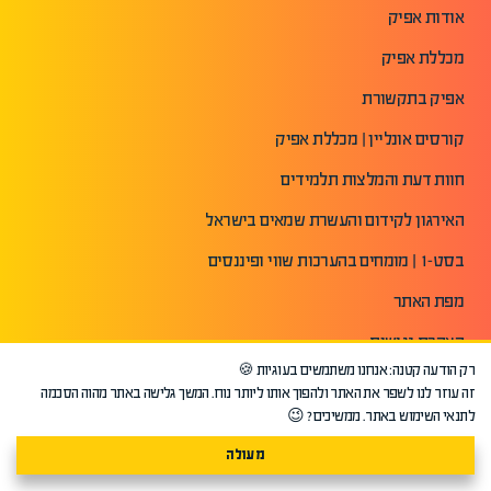
אודות אפיק
מכללת אפיק
אפיק בתקשורת
קורסים אונליין | מכללת אפיק
חוות דעת והמלצות תלמידים
האירגון לקידום והעשרת שמאים בישראל
בסט-1 | מומחים בהערכות שווי ופיננסים
מפת האתר
הצהרת נגישות
רק הודעה קטנה: אנחנו משתמשים בעוגיות 🍪
תנאי שימוש באתר
זה עוזר לנו לשפר את האתר ולהפוך אותו ליותר נוח. המשך גלישה באתר מהוה הסכמה
לתנאי השימוש באתר. ממשיכים? 😉
מדיניות פרטיות
מעולה