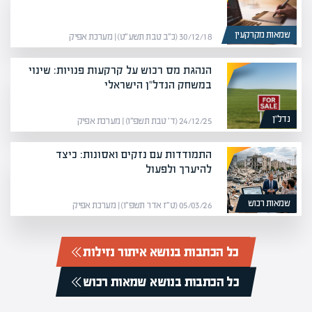
שמאות מקרקעין
30/12/18 (כ״ב טבת תשע״ט) | מערכת אפיק
הנהגת מס רכוש על קרקעות פנויות: שינוי
במשחק הנדל"ן הישראלי
נדל”ן
24/12/25 (ד׳ טבת תשפ״ו) | מערכת אפיק
התמודדות עם נזקים ואסונות: כיצד
להיערך ולפעול
שמאות רכוש
05/03/26 (ט״ז אדר תשפ״ו) | מערכת אפיק
כל הכתבות בנושא איתור נזילות
כל הכתבות בנושא שמאות רכוש