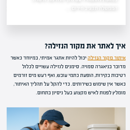
מלחמה. במאמר
הממשלה תקציב חירום…
איך לאתר את מקור הנזילה?
איתור מקור הנזילה
יכול להיות אתגר אמיתי, במיוחד כאשר
מדובר בניאגרה סמויה. סימנים לנזילה עשויים לכלול
רטיבות בקירות, הופעת כתמי עובש, ואף רעש מים זורמים
כאשר אין שימוש בשירותים. כדי להקל על תהליך האיתור,
מומלץ לפנות לאיש מקצוע בעל ניסיון בתחום.