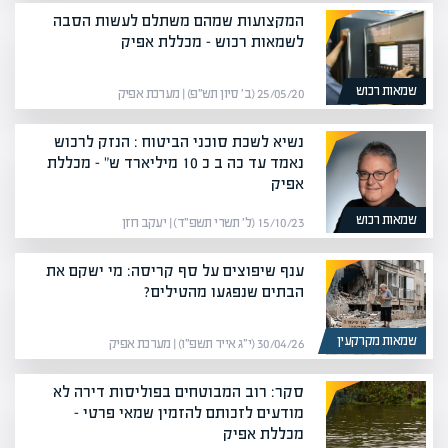
המקצועות שמהם משתלם לעשות הסבה
לשמאות רכוש – מכללת אפיק
שמאות רכוש
25/05/20 (ב׳ סיון תש״פ) | מערכת אפיק
נשיא לשכת סוכני הביטוח : הנזק לרכוש
נאמד עד כה ב כ 10 מיליארד ש" – מכללת
אפיק
שמאות רכוש
15/10/23 (ל׳ תשרי תשפ״ד) | יעקב חזן
ענף שיפוצים על סף קריסה: מי ישקם את
הבתים שנפגעו מהטילים?
שמאות מקרקעין
30/04/26 (י״ג אייר תשפ״ו) | מערכת אפיק
סקר: רוב המבוטחים בפוליסות דירה לא
מודעים לזכותם להזמין שמאי פרטי –
מכללת אפיק