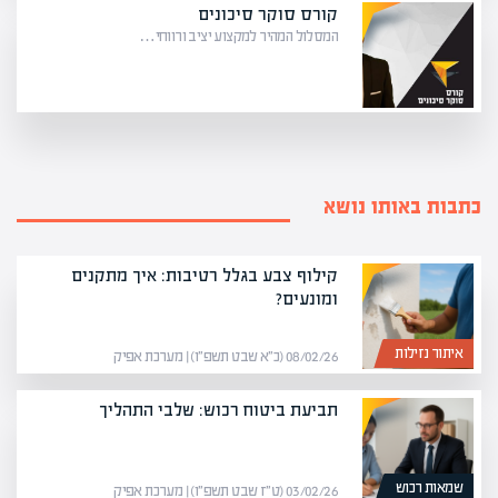
קורס סוקר סיכונים
המסלול המהיר למקצוע יציב ורווחי…
כתבות באותו נושא
קילוף צבע בגלל רטיבות: איך מתקנים
ומונעים?
איתור נזילות
08/02/26 (כ״א שבט תשפ״ו) | מערכת אפיק
תביעת ביטוח רכוש: שלבי התהליך
שמאות רכוש
03/02/26 (ט״ז שבט תשפ״ו) | מערכת אפיק