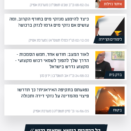
איתור נזילות
08/02/26 (כ״ב שבט תשפ״ו) | מערכת אפיק
כיצד להימנע מנזקי מים בחורף הקרוב, ומה
עושים אם נזקי מים גרמו לנזק ברכוש?
לימודים וקריירה
02/12/20 (ט״ז כסלו תשפ״א) | מערכת אפיק
לאור המצב: חודש אחד, חמש הסמכות –
הדרך שלך להפוך לשמאי רכוש מקצועי –
מקצוע נדרש בישראל
בדק בית
24/08/22 (כ״ז אב תשפ״ב) | ירון כהן
נפגעתם בתקיפה האיראנית? כך תדרשו
פיצוי מהמדינה על נזקי דירה ותכולה
ביטוח
16/06/25 (כ׳ סיון תשפ״ה) | מערכת אפיק
כל הכתבות בנושא שמאות רכוש