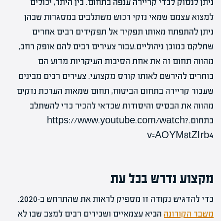
ניתן לנסוק לכדי קריירה ענפה בתחום. בין היתר, יכולים
למצוא עצמם שמאי נזקי רכוש משתלבים במסגרות שבהן
ניתן להתפתח מאותו תפקיד אל תפקידים רבים אחרים
שחלקם כמובן ניהוליים.עבור צעירים רבים להם אופק רחב,
מהווה תחום זה את אחת הסיבות העיקריות מדוע הם
בוחרים להירשם לאותו קורס מקצועי. צעירים רבים מבינים
שעבור קריירה בתחום הביטוח, תחום שמאות הערכת נזקים
מהווה את הבסיס והיסודות שכדאי להכיר כדי להשתלב
בתחום.https://www.youtube.com/watch?
v=AOYM8tZIrb4
מקצוע נדרש בכל עת
כדי להדגיש נקודה זו מספיק לראות את שהתרחש ב-2020.
משבר הקורונה
הביא עצמאיים ושכירים רבים למצב שבו לא