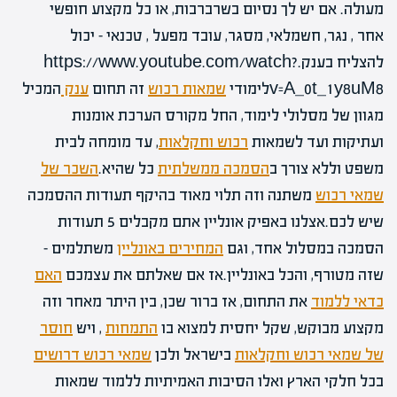
מעולה. אם יש לך נסיום בשרברבות, או כל מקצוע חופשי
אחר , נגר, חשמלאי, מסגר, עובד מפעל , טכנאי – יכול
להצליח בענק.https://www.youtube.com/watch?
v=A_0t_1y8uM8לימודי
שמאות רכוש
זה תחום
ענק
המכיל
מגוון של מסלולי לימוד, החל מקורס הערכת אומנות
ועתיקות ועד לשמאות
רכוש וחקלאות
, עד מומחה לבית
משפט וללא צורך ב
הסמכה ממשלתית
כל שהיא.
השכר של
שמאי רכוש
משתנה וזה תלוי מאוד בהיקף תעודות ההסמכה
שיש לכם.אצלנו באפיק אונליין אתם מקבלים 5 תעודות
הסמכה במסלול אחד, וגם
המחירים באונליין
משתלמים –
שזה מטורף, והכל באונליין.אז אם שאלתם את עצמכם
האם
כדאי ללמוד
את התחום, אז ברור שכן, בין היתר מאחר וזה
מקצוע מבוקש, שקל יחסית למצוא בו
התמחות
, ויש
חוסר
של שמאי רכוש וחקלאות
בישראל ולכן
שמאי רכוש דרושים
בכל חלקי הארץ ואלו הסיבות האמיתיות ללמוד שמאות