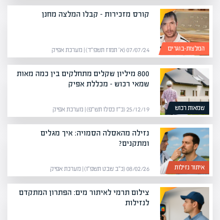
קורס מזכירות – קבלו המלצה מחנן
המלצות-בוגרים
07/07/24 (א׳ תמוז תשפ״ד) | מערכת אפיק
800 מיליון שקלים מתחלקים בין כמה מאות
שמאי רכוש – מכללת אפיק
שמאות רכוש
25/12/19 (כ״ז כסלו תש״פ) | מערכת אפיק
נזילה מהאסלה הסמויה: איך מגלים
ומתקנים?
איתור נזילות
08/02/26 (כ״ב שבט תשפ״ו) | מערכת אפיק
צילום תרמי לאיתור מים: הפתרון המתקדם
לנזילות