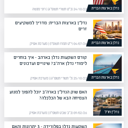
נדלן בארצות הברית
24/10/22 (כ״ט תשרי תשפ״ג) | רוני מנשה
נדל"ן בארצות הברית: מדריך למשקיעים
זרים
נדלן בארצות הברית
04/07/26 (י״ט תמוז תשפ״ו) | מערכת אפיק
קורס השקעות נדלן בארהב – איך בוחרים
לימודי נדלן ארה"ב? שינויים ועדכונים
נדלן בארצות הברית
25/10/22 (ל׳ תשרי תשפ״ג) | מערכת אפיק
האם שוק הנדל"ן בארה"ב יוכל להפוך למנוע
הצמיחה הבא של הכלכלה?
נדל״ן חו״ל
09/02/26 (כ״ב שבט תשפ״ו) | מערכת אפיק
השקעות נדלן בפלורידה – 3 יתרונות והאם