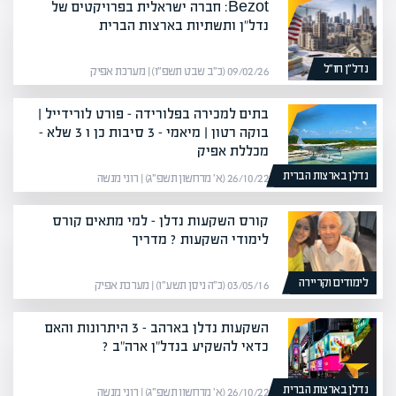
Bezot: חברה ישראלית בפרויקטים של
נדל"ן ותשתיות בארצות הברית
נדל״ן חו״ל
09/02/26 (כ״ב שבט תשפ״ו) | מערכת אפיק
בתים למכירה בפלורידה – פורט לורידייל |
בוקה רטון | מיאמי – 3 סיבות כן ו 3 שלא –
מכללת אפיק
נדלן בארצות הברית
26/10/22 (א׳ מרחשון תשפ״ג) | רוני מנשה
קורס השקעות נדלן – למי מתאים קורס
לימודי השקעות ? מדריך
לימודים וקריירה
03/05/16 (כ״ה ניסן תשע״ו) | מערכת אפיק
השקעות נדלן בארהב – 3 היתרונות והאם
כדאי להשקיע בנדל"ן ארה"ב ?
נדלן בארצות הברית
26/10/22 (א׳ מרחשון תשפ״ג) | רוני מנשה