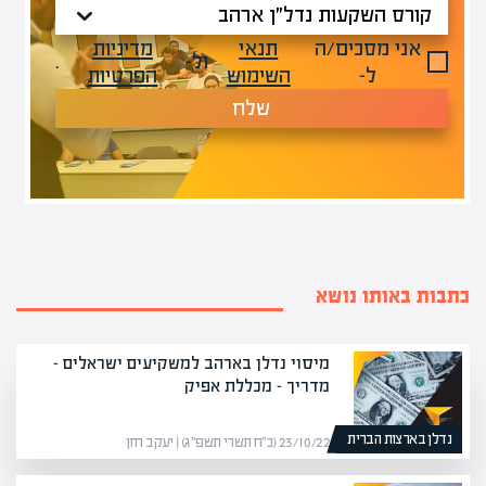
אני מסכים/ה
תנאי
מדיניות
ול-
.
ל-
השימוש
הפרטיות
שלח
כתבות באותו נושא
מיסוי נדלן בארהב למשקיעים ישראלים –
מדריך – מכללת אפיק
נדלן בארצות הברית
23/10/22 (כ״ח תשרי תשפ״ג) | יעקב חזן