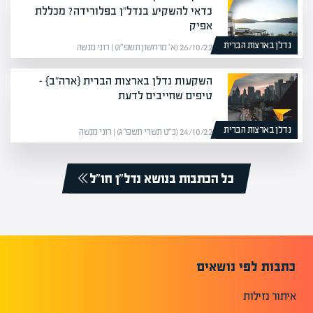
כדאי להשקיע בנדל"ן בפלורידה? מכללת
אפיק
נדלן בארצות הברית
26/10/22 (א׳ מרחשון תשפ״ג) | רוני מנשה
השקעות נדלן בארצות הברית {ארה"ב} –
טיפים שחייבים לדעת
נדלן בארצות הברית
24/10/22 (כ״ט תשרי תשפ״ג) | רוני מנשה
כל הכתבות בנושא נדל״ן חו״ל
כתבות לפי נושאים
איתור נזילות