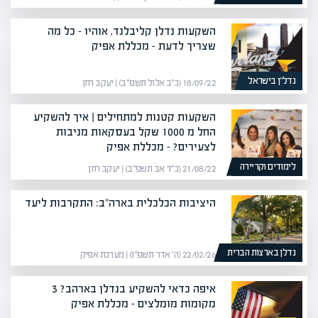
השקעות נדלן קליבלנד, אוהיו – כל מה
שצריך לדעת – מכללת אפיק
נדל”ן בישראל
18/09/22 (כ״ב אלול תשפ״ב) | יעקב חזן
השקעות קטנות למתחילים | איך להשקיע
החל מ 1000 שקל בעסקאות מניבות
לצעירים? – מכללת אפיק
לימודים וקריירה
21/08/22 (כ״ד אב תשפ״ב) | יעקב חזן
היציבות הכלכלית בארה"ב: התקרבות ליעד
נדלן בארצות הברית
22/02/26 (ה׳ אדר תשפ״ו) | מערכת אפיק
איפה כדאי להשקיע בנדלן בארהב? 3
מקומות מומלצים – מכללת אפיק