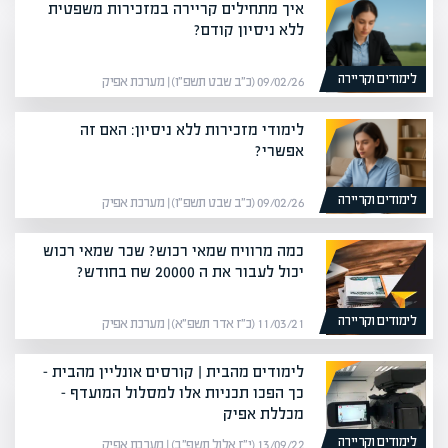
איך מתחילים קריירה במזכירות משפטית
ללא ניסיון קודם?
לימודים וקריירה
09/02/26 (כ״ב שבט תשפ״ו) | מערכת אפיק
לימודי מזכירות ללא ניסיון: האם זה
אפשרי?
לימודים וקריירה
09/02/26 (כ״ב שבט תשפ״ו) | מערכת אפיק
כמה מרוויח שמאי רכוש? שכר שמאי רכוש
יכול לעבור את ה 20000 שח בחודש?
לימודים וקריירה
11/03/21 (כ״ז אדר תשפ״א) | מערכת אפיק
לימודים מהבית | קורסים אונליין מהבית –
כך הפכו תכניות אלו למסלול המועדף –
מכללת אפיק
לימודים וקריירה
13/09/22 (י״ז אלול תשפ״ב) | מערכת אפיק