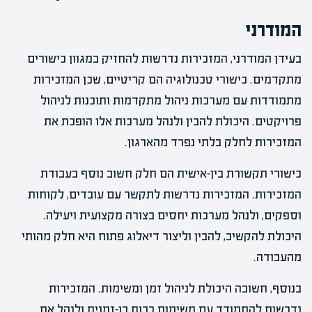
המודרני
בעידן המודרני, המזכירות נדרשות להחזיק במגוון כישורים
מתקדמים. כישורי טכנולוגיה הם קריטיים, שכן המזכירות
מתמודדות עם מערכות ניהול מתקדמות ותוכנות לניהול
פרויקטים. היכולת להבין ולנהל מערכות אלו הופכת את
המזכירות לחלק בלתי נפרד מהארגון.
כישורי תקשורת בין-אישית הם חלק חשוב נוסף בעבודת
המזכירות. המזכירות נדרשות לתקשר עם עובדים, לקוחות
וספקים, ולנהל מערכות יחסים בצורה מקצועית ויעילה.
היכולת להקשיב, להבין וליצור דיאלוג פתוח היא חלק מהותי
מהעבודה.
בנוסף, חשובה היכולת לניהול זמן ומשימות. המזכירות
נדרשות להתמודד עם משימות רבות בו-זמנית ולנהל את