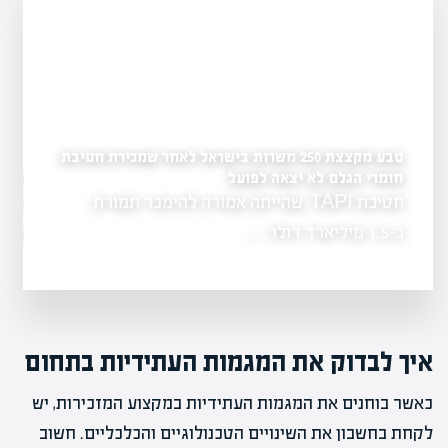
טבע מקצצת 250 משרות בישראל לאחר שמכירת חטיבת
חומרי הגלם לא יצאה לפועל
מהפכה פיננסית בחינוך:
קריירה חדשה
חטיבת TAPI, שהייתה אמורה להימכר תמורת
החינוך הפיננסי 
גר כאחד,
הלימודים, ומצי
כ-1.5 מיליארד דולר,…
איך לבדוק את המגמות העתידיות בתחום
כאשר בוחנים את המגמות העתידיות במקצוע המזכירות, יש
לקחת בחשבון את השינויים הטכנולוגיים והכלכליים. חשוב