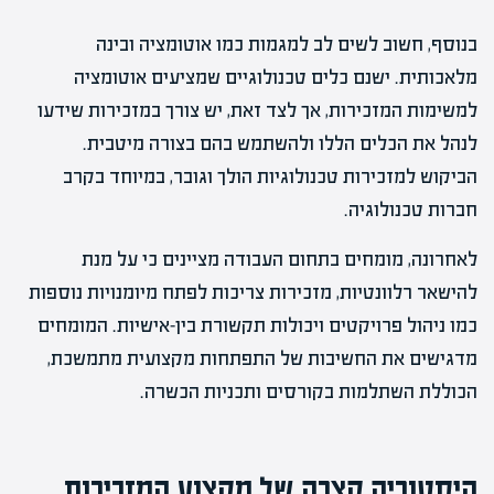
בנוסף, חשוב לשים לב למגמות כמו אוטומציה ובינה
מלאכותית. ישנם כלים טכנולוגיים שמציעים אוטומציה
למשימות המזכירות, אך לצד זאת, יש צורך במזכירות שידעו
לנהל את הכלים הללו ולהשתמש בהם בצורה מיטבית.
הביקוש למזכירות טכנולוגיות הולך וגובר, במיוחד בקרב
חברות טכנולוגיה.
לאחרונה, מומחים בתחום העבודה מציינים כי על מנת
להישאר רלוונטיות, מזכירות צריכות לפתח מיומנויות נוספות
כמו ניהול פרויקטים ויכולות תקשורת בין-אישיות. המומחים
מדגישים את החשיבות של התפתחות מקצועית מתמשכת,
הכוללת השתלמות בקורסים ותכניות הכשרה.
היסטוריה קצרה של מקצוע המזכירות