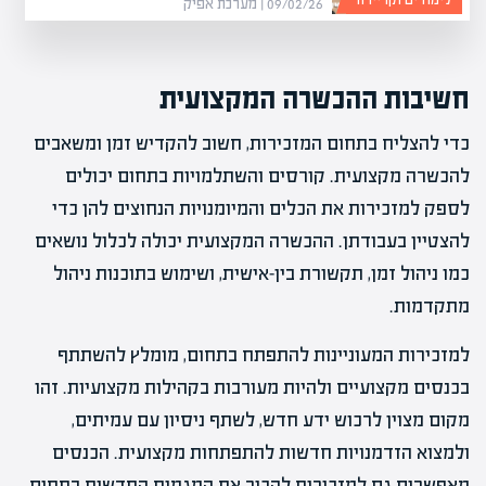
09/02/26 | מערכת אפיק
חשיבות ההכשרה המקצועית
כדי להצליח בתחום המזכירות, חשוב להקדיש זמן ומשאבים
להכשרה מקצועית. קורסים והשתלמויות בתחום יכולים
לספק למזכירות את הכלים והמיומנויות הנחוצים להן כדי
להצטיין בעבודתן. ההכשרה המקצועית יכולה לכלול נושאים
כמו ניהול זמן, תקשורת בין-אישית, ושימוש בתוכנות ניהול
מתקדמות.
למזכירות המעוניינות להתפתח בתחום, מומלץ להשתתף
בכנסים מקצועיים ולהיות מעורבות בקהילות מקצועיות. זהו
מקום מצוין לרכוש ידע חדש, לשתף ניסיון עם עמיתים,
ולמצוא הזדמנויות חדשות להתפתחות מקצועית. הכנסים
מאפשרים גם למזכירות להכיר את המגמות החדשות בתחום