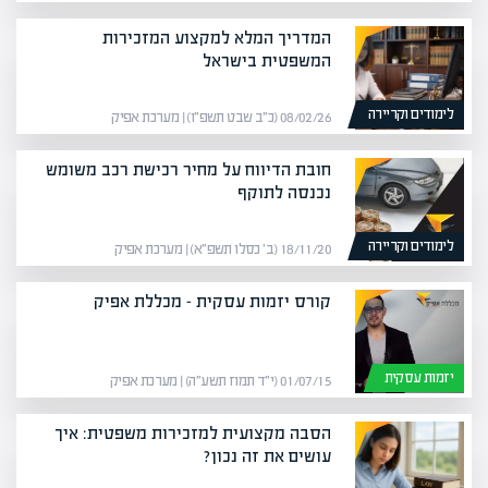
המדריך המלא למקצוע המזכירות
המשפטית בישראל
לימודים וקריירה
08/02/26 (כ״ב שבט תשפ״ו) | מערכת אפיק
חובת הדיווח על מחיר רכישת רכב משומש
נכנסה לתוקף
לימודים וקריירה
18/11/20 (ב׳ כסלו תשפ״א) | מערכת אפיק
קורס יזמות עסקית – מכללת אפיק
יזמות עסקית
01/07/15 (י״ד תמוז תשע״ה) | מערכת אפיק
הסבה מקצועית למזכירות משפטית: איך
עושים את זה נכון?