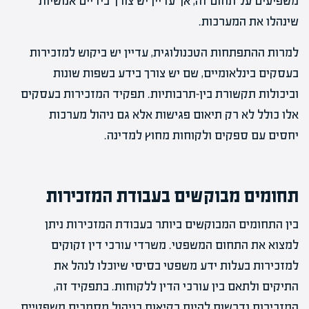
משפיעים על תחום זה, אך עדיין יש צורך בידיים אנושיות
שינהלו את המערכות.
למרות ההתפתחות הטכנולוגית, עדיין יש ביקוש למזכירות
בעסקים בינלאומיים, שם יש צורך בידע בשפות שונות
וביכולות תקשורת בין-תרבותיות. תפקיד המזכירות בעסקים
אלו כולל לא רק תיאום פגישות אלא גם ניהול מערכות
יחסים עם ספקים ולקוחות מחוץ למדינה.
תחומים מבוקשים בעבודת המזכירות
בין התחומים המבוקשים ביותר בעבודת המזכירות ניתן
למצוא את התחום המשפטי. משרדי עורכי דין זקוקים
למזכירות בעלות ידע משפטי בסיסי שיוכלו לנהל את
התיקים ולתאם בין עורכי הדין ללקוחות. בתפקיד זה,
המזכירות נדרשות להיות בקיאות בניהול מסמכים משפטיים