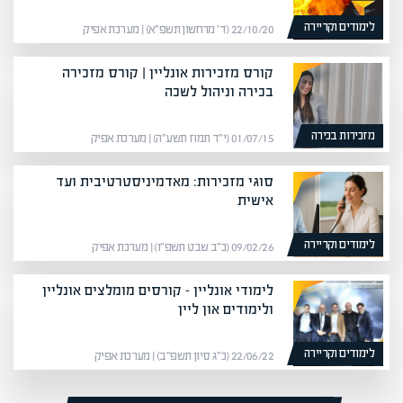
לימודים וקריירה
22/10/20 (ד׳ מרחשון תשפ״א) | מערכת אפיק
קורס מזכירות אונליין | קורס מזכירה
בכירה וניהול לשכה
מזכירות בכירה
01/07/15 (י״ד תמוז תשע״ה) | מערכת אפיק
סוגי מזכירות: מאדמיניסטרטיבית ועד
אישית
לימודים וקריירה
09/02/26 (כ״ב שבט תשפ״ו) | מערכת אפיק
לימודי אונליין – קורסים מומלצים אונליין
ולימודים און ליין
לימודים וקריירה
22/06/22 (כ״ג סיון תשפ״ב) | מערכת אפיק