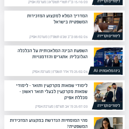
לימודים וקריירה
15/10/20 (כ״ז תשרי תשפ״א) | מערכת אפיק
המדריך המלא למקצוע המזכירות
המשפטית בישראל
לימודים וקריירה
08/02/26 (כ״ב שבט תשפ״ו) | מערכת אפיק
השפעת הבינה המלאכותית על הכלכלה
הגלובלית: אתגרים והזדמנויות
בינה מלאכותית -AI
25/02/26 (ח׳ אדר תשפ״ו) | מערכת אפיק
לימודי שמאות מקרקעין ותואר – לימודי
שמאות מקרקעין לבעלי תואר ראשון –
מכללת אפיק
לימודים וקריירה
25/07/20 (ה׳ אב תש״פ) | מערכת אפיק
מהי המומחיות הנדרשת במקצוע המזכירות
המשפטית?