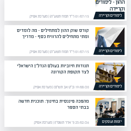
לימודים וקריירה
01/07/15 (י״ד תמוז תשע״ה) | מערכת אפיק
קורס שוק ההון למתחילים – מה לומדים
ומתי מתחילים להרוויח כסף – מדריך
לימודים וקריירה
01/07/15 (י״ד תמוז תשע״ה) | מערכת אפיק
תנודות חיוביות בעולם הנדל"ן הישראלי
לצד תקופת הקורונה
לימודים וקריירה
19/08/20 (כ״ט אב תש״פ) | מערכת אפיק
מהפכה פיננסית בחינוך: תוכנית חדשה
בבתי הספר
יזמות ועסקים
23/02/26 (ו׳ אדר תשפ״ו) | מערכת אפיק