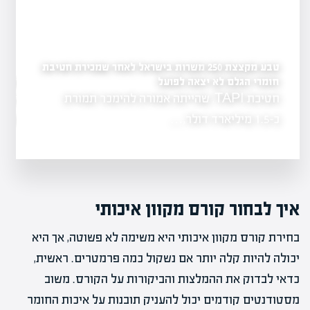
טבע מקצצת 250 משרות בישראל לאחר שמכירת חטיבת
חומרי הגלם לא יצאה לפועל
מהפכה פיננסית בחינוך:
קריירה חדשה
חטיבת TAPI, שהייתה אמורה להימכר תמורת
החינוך הפיננסי 
גר כאחד,
הלימודים, ומצי
כ-1.5 מיליארד דולר,…
איך לבחור קורס מקוון איכותי
בחירת קורס מקוון איכותי היא משימה לא פשוטה, אך היא
יכולה להיות קלה יותר אם נשקול כמה פרמטרים. ראשית,
כדאי לבדוק את ההמלצות והביקורות על הקורס. משוב
מסטודנטים קודמים יכול להעניק תובנות על איכות החומר