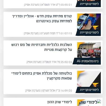
לימודים וקריירה
03/03/21 (י״ט אדר תשפ״א) | מערכת אפיק
קורס פתיחת עסק חדש – אונליין ומדריך
לפתיחת עסק באינטרנט
לימודים וקריירה
01/07/15 (י״ד תמוז תשע״ה) | מערכת אפיק
השלכות כלכליות וחברתיות של מס רכוש
על קרקעות פנויות
בינה מלאכותית -AI
25/02/26 (ח׳ אדר תשפ״ו) | מערכת אפיק
בולטותה של מכללת אפיק בתחום לימודי
שמאות מקרקעין
לימודים וקריירה
16/09/20 (כ״ז אלול תש״פ) | מערכת אפיק
לימודי שוק ההון