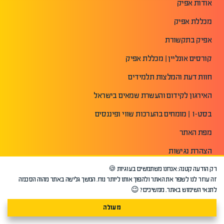
אודות אפיק
מכללת אפיק
אפיק בתקשורת
קורסים אונליין | מכללת אפיק
חוות דעת והמלצות תלמידים
האירגון לקידום והעשרת שמאים בישראל
בסט-1 | מומחים בהערכות שווי ופיננסים
מפת האתר
הצהרת נגישות
תנאי שימוש באתר
רק הודעה קטנה: אנחנו משתמשים בעוגיות 🍪
זה עוזר לנו לשפר את האתר ולהפוך אותו ליותר נוח. המשך גלישה באתר מהוה הסכמה
מדיניות פרטיות
לתנאי השימוש באתר. ממשיכים? 😉
מעולה