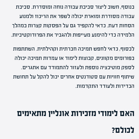
בנוסף, חשוב ליצור סביבת עבודה נוחה ומוסדרת. סביבת
עבודה מסודרת ומוארת יכולה לשפר את הריכוז ולמנוע
הסחות דעת. כדאי להקפיד גם על הפסקות קצרות במהלך
הלמידה כדי להימנע מעייפות ולהגביר את הפרודוקטיביות.
לבסוף, כדאי לחפש תמיכה חברתית וקהילתית. השתתפות
בפורומים מקוונים, קבוצות לימוד או עמדות תמיכה יכולה
לספק מוטיבציה נוספת ולעזור להתמודד עם אתגרים.
שיתוף חוויות עם סטודנטים אחרים יכול להקל על תחושת
הבדידות ולעודד התקדמות.
האם לימודי מזכירות אונליין מתאימים
לכולם?