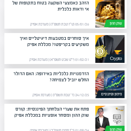
הזהב כאמצעי השקעה בטוח בתקופות של
אי ודאות כלכלית
שוק ההון
05/01/26 (ט״ז טבת תשפ״ו) | מערכת אפיק
איך סוחרים במטבעות דיגיטליים ואיך
משקיעים בקריפטו? מכללת אפיק
Crypto
01/02/21 (י״ט שבט תשפ״א) | מערכת אפיק
הזדמנויות כלכליות באירופה: האם הדולר
החלש יוביל לצמיחה?
מימון ופיננסים
24/12/25 (ד׳ טבת תשפ״ו) | מערכת אפיק
פתח את שערי הצלחתך הפיננסית: קורס
שוק ההון ומסחר אופציות במכללת אפיק
שוק ההון
01/08/24 (כ״ו תמוז תשפ״ד) | מערכת אפיק