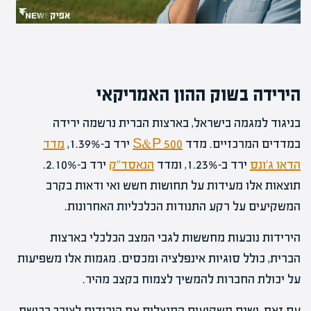
הירידה בשוק ההון האמריקאי
בניגוד למגמה בישראל, בארצות הברית נרשמה ירידה
במדדים המרכזיים. מדד
S&P 500
ירד ב-1.39%,
מדד
הדאו ג'ונס
ירד ב-1.23%, ומדד
הנאסד"ק
ירד ב-2.10%.
תוצאות אלו מעידות על תחושות חשש ואי ודאות בקרב
המשקיעים על רקע התנודות הכלכליות האחרונות.
הירידות נובעות מחששות לגבי המצב הכלכלי בארצות
הברית, כולל סוגיות אינפלציה ומכסים. מגמות אלו משפיעות
על יכולת החברות להמשיך לצמוח בקצב מהיר.
עם זאת, ישנם משקיעים המנצלים את הירידות לצורך רכישת