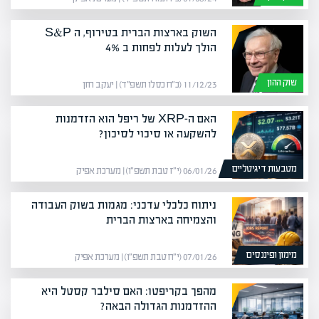
השוק בארצות הברית בטירוף, ה S&P
הולך לעלות לפחות ב 4%
שוק ההון
11/12/23 (כ״ח כסלו תשפ״ד) | יעקב חזן
האם ה-XRP של ריפל הוא הזדמנות
להשקעה או סיכוי לסיכון?
מטבעות דיגיטליים
06/01/26 (י״ז טבת תשפ״ו) | מערכת אפיק
ניתוח כלכלי עדכני: מגמות בשוק העבודה
והצמיחה בארצות הברית
מימון ופיננסים
07/01/26 (י״ח טבת תשפ״ו) | מערכת אפיק
מהפך בקריפטו: האם סילבר קסטל היא
ההזדמנות הגדולה הבאה?