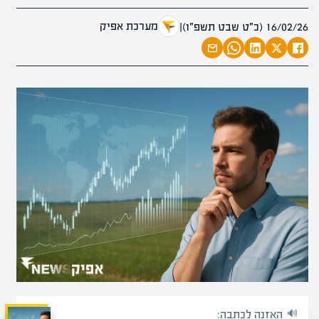
מערכת אפיק
16/02/26 (כ״ט שבט תשפ״ו)
|
האזנה לכתבה: