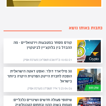
כתבות באותו נושא
קורס מסחר במטבעות וירטואליים – מה
ההבדל בין בלוקצ'יין לביטקוין
Crypto
10/02/21 (כ״ח שבט תשפ״א) | מערכת אפיק
30 מיליארד דולר: ואסט דאטה הישראלית
הופכת לחברת הייטק הפרטית היקרה ביותר
בישראל
שוק ההון
23/04/26 (ו׳ אייר תשפ״ו) | מערכת אפיק
שיתופי פעולה חדשים ושינויים כלכליים:
מגמות בשוק ההון ובתחום הטכנולוגיה