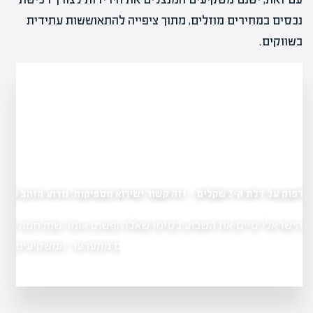
נכסים במחירים מוזלים, מתוך ציפייה להתאוששות עתידית
בשווקים.
כשהפצצות לא מספיקות: מדוע הזהב קורס דווקא
לדפוק על דלת ה-3 שקלים — וזה קשור ישירות
עכשיו?
ההיגיון הפשוט אומר שמלחמה טובה לזהב.
ע בסימן שאלה
כשהעולם מתערער, המשקיעים…