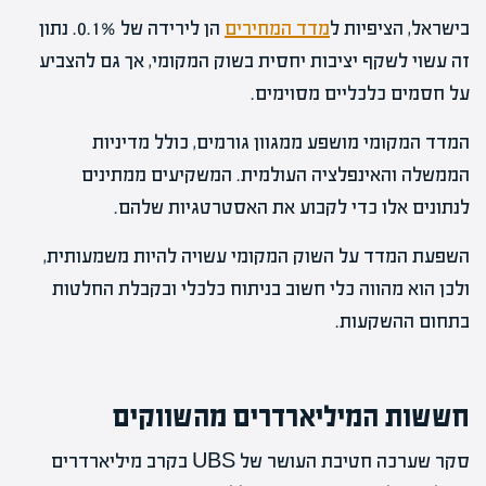
בישראל, הציפיות ל
מדד המחירים
הן לירידה של 0.1%. נתון
זה עשוי לשקף יציבות יחסית בשוק המקומי, אך גם להצביע
על חסמים כלכליים מסוימים.
המדד המקומי מושפע ממגוון גורמים, כולל מדיניות
הממשלה והאינפלציה העולמית. המשקיעים ממתינים
לנתונים אלו כדי לקבוע את האסטרטגיות שלהם.
השפעת המדד על השוק המקומי עשויה להיות משמעותית,
ולכן הוא מהווה כלי חשוב בניתוח כלכלי ובקבלת החלטות
בתחום ההשקעות.
חששות המיליארדרים מהשווקים
סקר שערכה חטיבת העושר של UBS בקרב מיליארדרים