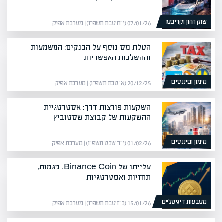
שוק ההון וקריפטו
07/01/26 (י״ח טבת תשפ״ו) | מערכת אפיק
הטלת מס נוסף על הבנקים: המשמעות
וההשלכות האפשריות
מימון ופיננסים
20/12/25 (א׳ טבת תשפ״ו) | מערכת אפיק
השקעות פורצות דרך: אסטרטגיית
ההשקעות של קבוצת שסטוביץ
מימון ופיננסים
01/02/26 (י״ד שבט תשפ״ו) | מערכת אפיק
עלייתו של Binance Coin: מגמות,
תחזיות ואסטרטגיות
מטבעות דיגיטליים
15/01/26 (כ״ז טבת תשפ״ו) | מערכת אפיק