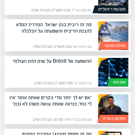
מטבעות דיגיטליים
01/02/26 (י״ד שבט תשפ״ו) | מערכת אפיק
מה זה ריבית בנק ישראל: המדריך המלא
להבנת הריבית והשפעתה על הכלכלה
המילון הפיננסי
19/01/26 (א׳ שבט תשפ״ו) | מערכת אפיק
ההשפעה של Brexit על שוק ההון העולמי
שוק ההון
12/07/16 (ו׳ תמוז תשע״ו) | מערכת אפיק
"אם יש לך יותר מדי בקרים שאתה אומר 'אין
לי כוח', כנראה שאתה עושה משהו לא נכון"
המלצות-בוגרים
23/03/20 (כ״ז אדר תש״פ) | מערכת אפיק
מה זה מסחר סווינג? המדריך המקיף