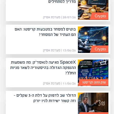
מדריך למתחילים
Crypto
28/07/26 | מערכת אפיק
בוטים למסחר במטבעות קריפטו: האם
הם העתיד של המסחר?
Crypto
13/06/26 | מערכת אפיק
SpaceX מגיעה לנאסד"ק: מה משמעות
ההנפקה הגדולה בהיסטוריה לשאר מניות
החלל?
שוק ההון וקריפטו
11/06/26 | מערכת אפיק
הדולר שב לדפוק על דלת ה-3 שקלים —
וזה קשור ישירות לניו יורק