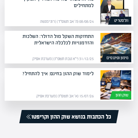
למתחילים
וולסטריט
08/08/24 (ה׳ אב תשפ״ד) | רוני מנשה
התחזקות השקל מול הדולר: השלכות
והזדמנויות לכלכלה הישראלית
מימון ופיננסים
31/12/25 (י״א טבת תשפ״ו) | מערכת אפיק
לימוד שוק ההון בחינם: איך להתחיל?
שוק ההון
15/07/26 (א׳ אב תשפ״ו) | מערכת אפיק
כל הכתבות בנושא שוק ההון וקריפטו