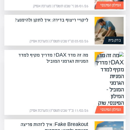
המילון הפיננסי
28/01/26 (י׳ שבט תשפ״ו) | מערכת אפיק
ליקויי ריצוף בדירה: איך לתקן ולהימנע?
בדק בית
03/02/26 (ט״ז שבט תשפ״ו) | מערכת אפיק
מה זה מדד DAX? מדריך מקיף למדד
המניות הגרמני המוביל
המילון הפיננסי
11/02/26 (כ״ד שבט תשפ״ו) | מערכת אפיק
Fake Breakout: איך לזהות פריצה