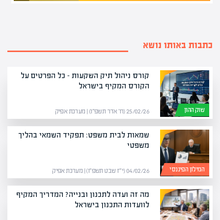
כתבות באותו נושא
קורס ניהול תיק השקעות – כל הפרטים על
הקורס המקיף בישראל
שוק ההון
25/02/26 (ח׳ אדר תשפ״ו) | מערכת אפיק
שמאות לבית משפט: תפקיד השמאי בהליך
משפטי
המילון הפיננסי
04/02/26 (י״ז שבט תשפ״ו) | מערכת אפיק
מה זה ועדה לתכנון ובנייה? המדריך המקיף
לוועדות התכנון בישראל