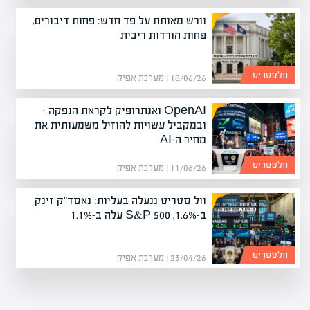
וורש מאותת על פד חדש: פחות דיבורים,
פחות הורדות ריבית
וולסטריט
18/06/26 | מערכת אפיק
OpenAI ואנתרופיק לקראת הנפקה –
ובמקביל עשויות להוזיל משמעותית את
מחיר ה-AI
וולסטריט
11/06/26 | מערכת אפיק
וול סטריט ננעלה בעליות: נאסד"ק זינק
ב-1.6%, S&P 500 עלה ב-1.1%
וולסטריט
23/04/26 | מערכת אפיק