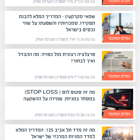
המילון הפיננסי
01/03/26 (י״ב אדר תשפ״ו) | מערכת אפיק
שמאי מקרקעין – המדריך המלא להבנת
תפקידו, סמכויותיו והשפעתו על שווי
נכסים בישראל
המילון הפיננסי
24/02/26 (ז׳ אדר תשפ״ו) | מערכת אפיק
פרצלציה רצונית מול כפויה: מה ההבדל
ואיך לבחור?
המילון הפיננסי
02/06/26 (י״ז סיון תשפ״ו) | מערכת אפיק
מה זה סטופ לוס ( STOP LOSS)
במסחר במניות: שמירה על ההשקעה
המילון הפיננסי
28/12/25 (ח׳ טבת תשפ״ו) | מערכת אפיק
מה זה מדד תל אביב 125: המדריך המלא
למדד המניות המרכזי של ישראל