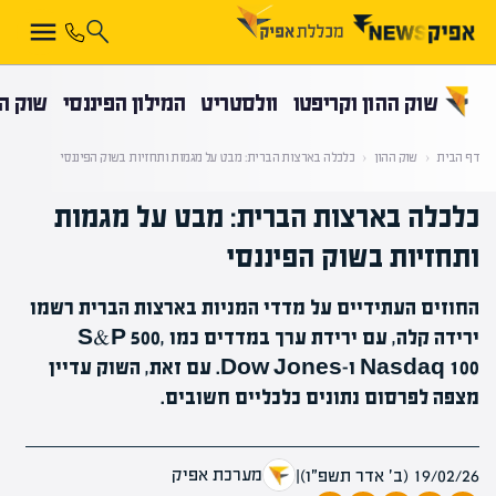
קראת 0% מתוך הכתבה
שוק ההון וקריפטו
וולסטריט
המילון הפיננסי
שוק הה
דף הבית
‹
שוק ההון
‹
כלכלה בארצות הברית: מבט על מגמות ותחזיות בשוק הפיננסי
כלכלה בארצות הברית: מבט על מגמות
ותחזיות בשוק הפיננסי
החוזים העתידיים על מדדי המניות בארצות הברית רשמו
ירידה קלה, עם ירידת ערך במדדים כמו S&P 500,
Nasdaq 100 ו-Dow Jones. עם זאת, השוק עדיין
מצפה לפרסום נתונים כלכליים חשובים.
מערכת אפיק
19/02/26 (ב׳ אדר תשפ״ו)
|