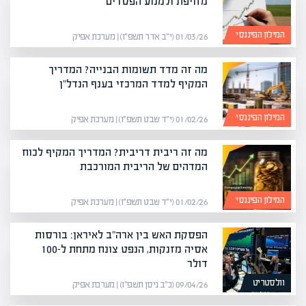
מזויפת ולמנוע הפסדים
המילון הפיננסי
01/03/26 (י״ב אדר תשפ״ו) | מערכת אפיק
מה זה מדד תשומות הבנייה? המדריך
המקיף למדד המרכזי בענף הנדל"ן
המילון הפיננסי
01/02/26 (י״ד שבט תשפ״ו) | מערכת אפיק
מה זה ריבית דריבית? המדריך המקיף לכוח
המדהים של הריבית המורכבת
המילון הפיננסי
01/02/26 (י״ד שבט תשפ״ו) | מערכת אפיק
הפסקת האש בין ארה"ב לאיראן: בורסות
אסיה מזנקות, הנפט צונח מתחת ל-100
דולר
וולסטריט
09/04/26 (כ״ב ניסן תשפ״ו) | מערכת אפיק