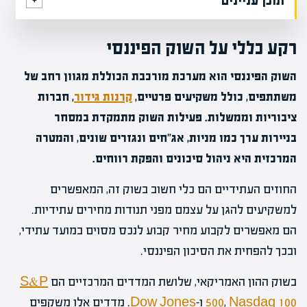
תוכן עניינים
רקע כללי על השוק הפיננסי
השוק הפיננסי הוא מערכת מורכבת הכוללת מגוון רחב של
משתתפים, כולל משקיעים פרטיים,
קרנות גידור
, חברות
ציבוריות וממשלות. פעילות השוק מתמקדת במסחר
בניירות ערך כמו מניות, אג"חים ונגזרים שונים, והמטרה
המרכזית היא ניהול סיכונים והפקת רווחים.
החוזים העתידיים הם כלי חשוב בשוק זה, המאפשרים
למשקיעים להגן על עצמם מפני תנודות מחירים עתידיות.
הם מאפשרים לקבוע מחיר קבוע לנכס מסוים במועד עתידי,
ובכך להפחית את הסיכון הפיננסי.
בשוק ההון האמריקאי, שלושת המדדים המרכזיים הם
S&P
Nasdaq 100
,
500
ו-
Dow Jones
. מדדים אלו משקפים