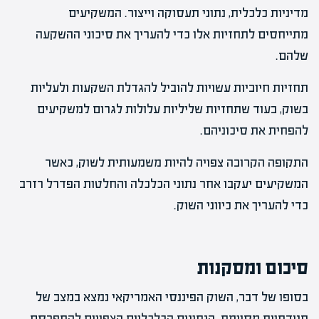
מדיניות כלכלית, נתוני תעסוקה וייצור. המשקיעים
מתייחסים לתחזיות אלו כדי להעריך את סיכוני ההשקעה
שלהם.
תחזיות חיוביות עשויות להוביל להגדלת השקעות ולעליות
בשוק, בעוד שתחזיות שליליות עלולות לגרום למשקיעים
להפחית את סיכוניהם.
התקופה הקרובה צפויה להיות משמעותית לשוק, כאשר
המשקיעים יעקבו אחר נתוני הכלכלה והחלטות הפדרל רזרב
כדי להעריך את כיווני השוק.
סיכום ומסקנות
בסופו של דבר, השוק הפיננסי האמריקאי נמצא במצב של
תנודתיות מסוימת. הנתונים הכלכליים הצפויים להתפרסם