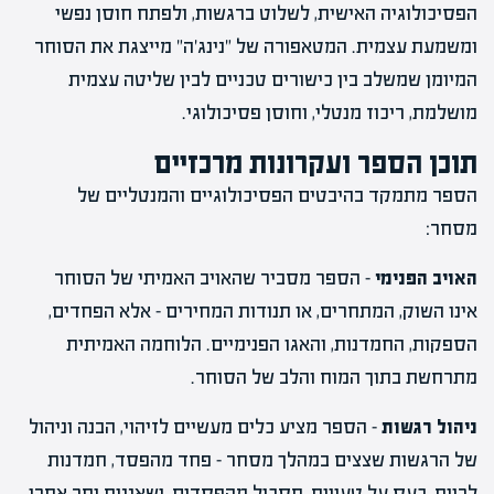
הפסיכולוגיה האישית, לשלוט ברגשות, ולפתח חוסן נפשי
ומשמעת עצמית. המטאפורה של "נינג'ה" מייצגת את הסוחר
המיומן שמשלב בין כישורים טכניים לבין שליטה עצמית
מושלמת, ריכוז מנטלי, וחוסן פסיכולוגי.
תוכן הספר ועקרונות מרכזיים
הספר מתמקד בהיבטים הפסיכולוגיים והמנטליים של
מסחר:
האויב הפנימי
– הספר מסביר שהאויב האמיתי של הסוחר
אינו השוק, המתחרים, או תנודות המחירים – אלא הפחדים,
הספקות, החמדנות, והאגו הפנימיים. הלוחמה האמיתית
מתרחשת בתוך המוח והלב של הסוחר.
ניהול רגשות
– הספר מציע כלים מעשיים לזיהוי, הבנה וניהול
של הרגשות שצצים במהלך מסחר – פחד מהפסד, חמדנות
לרווח, כעס על טעויות, תסכול מהפסדים, ושאננות יתר אחרי