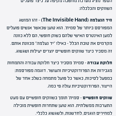
הספר מציג מערכת מחשבה מקיפה על כיצד פועלים
השווקים והכלכלה:
היד הנעלמה (The Invisible Hand)
– זהו המושג
המפורסם ביותר של סמית'. הוא טוען שכאשר אנשים פועלים
למען האינטרס האישי שלהם בשוק חופשי, הם ללא כוונה
מקדמים את טובת הכלל – כאילו "יד נעלמה" מכוונת אותם.
זה מסביר כיצד שווקים חופשיים יוצרים יעילות ושגשוג.
חלוקת עבודה
– סמית' מסביר כיצד חלוקת עבודה והתמחות
מגבירות את הפרודוקטיביות והעושר. דוגמה מפורסמת:
במפעל לסיכות, כאשר כל פועל מתמחה בשלב אחד של
הייצור, הפרודוקטיביות עולה פי כמה.
שווקים חופשיים
– סמית' תומך בשווקים חופשיים עם מעט
התערבות ממשלתית. הוא טוען שתחרות חופשית מובילה
למחירים הוגנים, לחדשנות, ולשגשוג כלכלי.