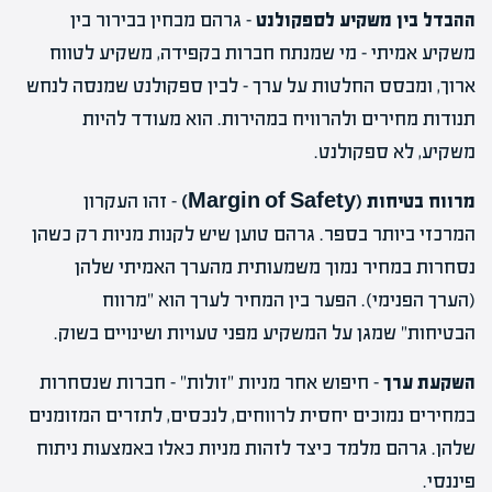
ההבדל בין משקיע לספקולנט
– גרהם מבחין בבירור בין
משקיע אמיתי – מי שמנתח חברות בקפידה, משקיע לטווח
ארוך, ומבסס החלטות על ערך – לבין ספקולנט שמנסה לנחש
תנודות מחירים ולהרוויח במהירות. הוא מעודד להיות
משקיע, לא ספקולנט.
מרווח בטיחות (Margin of Safety)
– זהו העקרון
המרכזי ביותר בספר. גרהם טוען שיש לקנות מניות רק כשהן
נסחרות במחיר נמוך משמעותית מהערך האמיתי שלהן
(הערך הפנימי). הפער בין המחיר לערך הוא "מרווח
הבטיחות" שמגן על המשקיע מפני טעויות ושינויים בשוק.
השקעת ערך
– חיפוש אחר מניות "זולות" – חברות שנסחרות
במחירים נמוכים יחסית לרווחים, לנכסים, לתזרים המזומנים
שלהן. גרהם מלמד כיצד לזהות מניות כאלו באמצעות ניתוח
פיננסי.