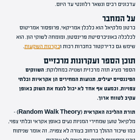
עדכונים רבים ונשאר רלוונטי עד היום.
על המחבר
ברטון מלקיאל הוא כלכלן אמריקאי, פרופסור אמריטוס
לכלכלה באוניברסיטת פרינסטון, ומומחה לשוקי הון. הוא
שימש גם כדירקטור בחברות רבות ו
בקרנות השקעות
.
תוכן הספר ועקרונות מרכזיים
הספר מציג תזה מרכזית ושנויה במחלוקת:
השווקים
הפיננסיים יעילים, תנועות המחירים הן אקראיות ובלתי
צפויות, וכמעט אף אחד לא יכול לנצח את השוק באופן
עקיב לטווח ארוך.
תורת ההליכה האקראית (Random Walk Theory)
–
מלקיאל טוען שמחירי המניות נעים באופן אקראי ובלתי צפוי,
כמו שיכור ההולך ברחוב בצורה לא צפויה. זה אומר שניתוח