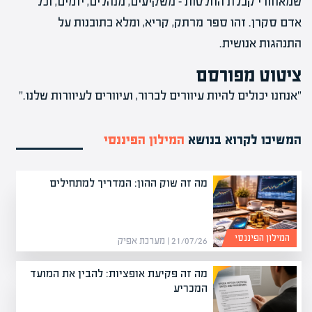
שמאחורי קבלת החלטות – משקיעים, מנהלים, יזמים, וכל
אדם סקרן. זהו ספר מרתק, קריא, ומלא בתובנות על
התנהגות אנושית.
ציטוט מפורסם
"אנחנו יכולים להיות עיוורים לברור, ועיוורים לעיוורות שלנו."
המשיכו לקרוא בנושא
המילון הפיננסי
מה זה שוק ההון: המדריך למתחילים
המילון הפיננסי
21/07/26 | מערכת אפיק
מה זה פקיעת אופציות: להבין את המועד
המכריע