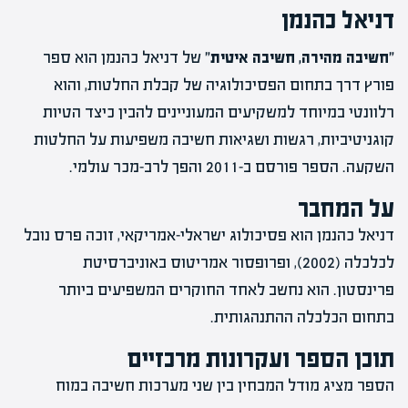
דניאל כהנמן
"חשיבה מהירה, חשיבה איטית"
של דניאל כהנמן הוא ספר
פורץ דרך בתחום הפסיכולוגיה של קבלת החלטות, והוא
רלוונטי במיוחד למשקיעים המעוניינים להבין כיצד הטיות
קוגניטיביות, רגשות ושגיאות חשיבה משפיעות על החלטות
השקעה. הספר פורסם ב-2011 והפך לרב-מכר עולמי.
על המחבר
דניאל כהנמן הוא פסיכולוג ישראלי-אמריקאי, זוכה פרס נובל
לכלכלה (2002), ופרופסור אמריטוס באוניברסיטת
פרינסטון. הוא נחשב לאחד החוקרים המשפיעים ביותר
בתחום הכלכלה ההתנהגותית.
תוכן הספר ועקרונות מרכזיים
הספר מציג מודל המבחין בין שני מערכות חשיבה במוח