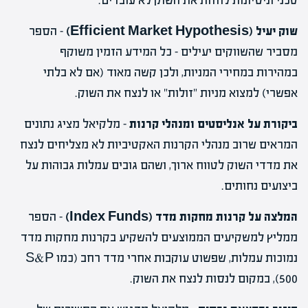
טכני וניסיונות לחזות את השוק לא עובדים.
שוק יעיל (Efficient Market Hypothesis)
– הספר
מסביר שהשווקים יעילים – כל המידע הזמין משוקף
במהירות במחירי המניות, ולכן קשה מאוד (אם לא בלתי
אפשרי) למצוא מניות "זולות" או לנצח את השוק.
ביקורת על אנליסטים ומנהלי קרנות
– מלקיאל מציג נתונים
המראים שרוב מנהלי הקרנות האקטיביות לא מצליחים לנצח
את מדדי השוק לטווח ארוך, ושהם גובים עמלות גבוהות על
ביצועים נחותים.
המלצה על קרנות מחקות מדד (Index Funds)
– הספר
ממליץ למשקיעים הממוצעים להשקיע בקרנות מחקות מדד
נמוכות עמלות, שפשוט עוקבות אחרי מדד רחב (כמו S&P
500), במקום לנסות לנצח את השוק.