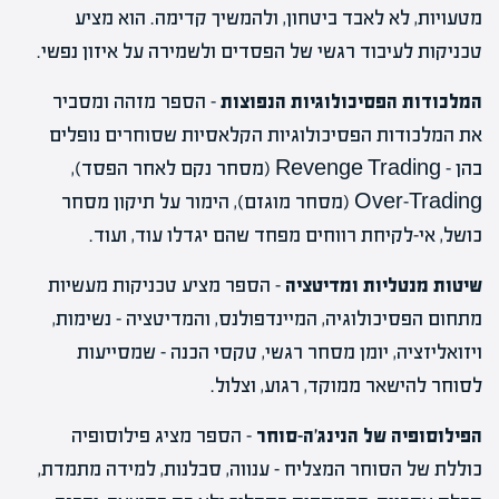
מטעויות, לא לאבד ביטחון, ולהמשיך קדימה. הוא מציע
טכניקות לעיבוד רגשי של הפסדים ולשמירה על איזון נפשי.
המלכודות הפסיכולוגיות הנפוצות
– הספר מזהה ומסביר
את המלכודות הפסיכולוגיות הקלאסיות שסוחרים נופלים
בהן – Revenge Trading (מסחר נקם לאחר הפסד),
Over-Trading (מסחר מוגזם), הימור על תיקון מסחר
כושל, אי-לקיחת רווחים מפחד שהם יגדלו עוד, ועוד.
שיטות מנטליות ומדיטציה
– הספר מציע טכניקות מעשיות
מתחום הפסיכולוגיה, המיינדפולנס, והמדיטציה – נשימות,
ויזואליזציה, יומן מסחר רגשי, טקסי הכנה – שמסייעות
לסוחר להישאר ממוקד, רגוע, וצלול.
הפילוסופיה של הנינג'ה-סוחר
– הספר מציג פילוסופיה
כוללת של הסוחר המצליח – ענווה, סבלנות, למידה מתמדת,