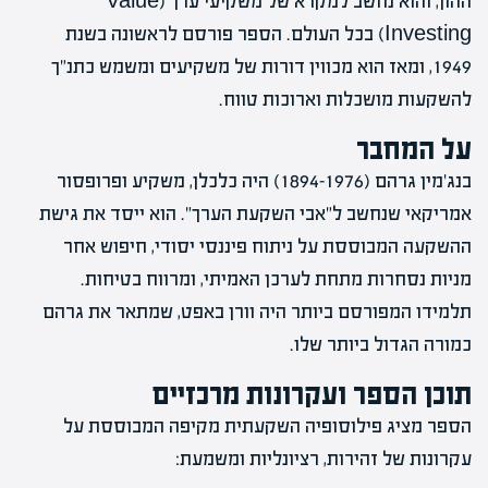
ההון, והוא נחשב למקרא של משקיעי ערך (Value
Investing) בכל העולם. הספר פורסם לראשונה בשנת
1949, ומאז הוא מכווין דורות של משקיעים ומשמש כתנ"ך
להשקעות מושכלות וארוכות טווח.
על המחבר
בנג'מין גרהם
(1894-1976)
היה כלכלן, משקיע ופרופסור
אמריקאי שנחשב ל"אבי השקעת הערך". הוא ייסד את גישת
ההשקעה המבוססת על ניתוח פיננסי יסודי, חיפוש אחר
מניות נסחרות מתחת לערכן האמיתי, ומרווח בטיחות.
תלמידו המפורסם ביותר היה וורן באפט, שמתאר את גרהם
כמורה הגדול ביותר שלו.
תוכן הספר ועקרונות מרכזיים
הספר מציג פילוסופיה השקעתית מקיפה המבוססת על
עקרונות של זהירות, רציונליות ומשמעת: