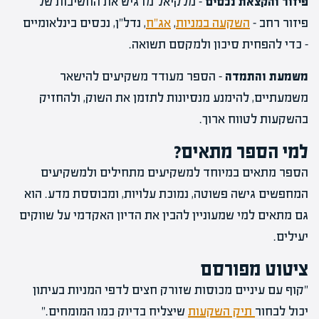
פיזור והקצאת נכסים
– מלקיאל מדגיש את החשיבות של
פיזור רחב –
השקעה במניות
,
אג"ח
, נדל"ן, נכסים בינלאומיים
– כדי להפחית סיכון ולמקסם תשואה.
משמעת והתמדה
– הספר מעודד משקיעים להישאר
משמעתיים, להימנע מנסיונות לתזמן את השוק, ולהחזיק
בהשקעות לטווח ארוך.
למי הספר מתאים?
הספר מתאים במיוחד למשקיעים מתחילים ולמשקיעים
המחפשים גישה פשוטה, נמוכת עלויות, ומבוססת מדע. הוא
גם מתאים למי שמעוניין להבין את הדיון האקדמי על שווקים
יעילים.
ציטוט מפורסם
"קוף עם עיניים מכוסות שזורק חצים לדפי המניות בעיתון
יכול לבחור
תיק השקעות
שיצליח בדיוק כמו המומחים."