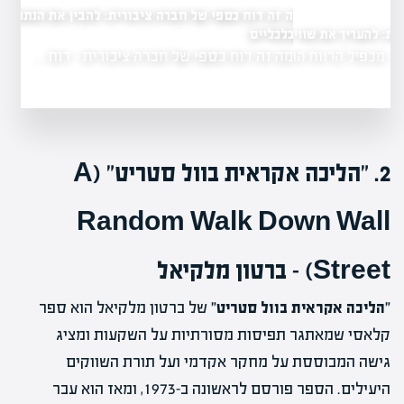
מה זה דוח כספי של חברה ציבורית: להבין את הנתונים
הכלכליים
 את שווי החברה
מה זה דוח כספי של חברה ציבורית - דוח…
הרווח הוא…
2. "הליכה אקראית בוול סטריט" (A
Random Walk Down Wall
Street) – ברטון מלקיאל
"הליכה אקראית בוול סטריט"
של ברטון מלקיאל הוא ספר
קלאסי שמאתגר תפיסות מסורתיות על השקעות ומציג
גישה המבוססת על מחקר אקדמי ועל תורת השווקים
היעילים. הספר פורסם לראשונה ב-1973, ומאז הוא עבר