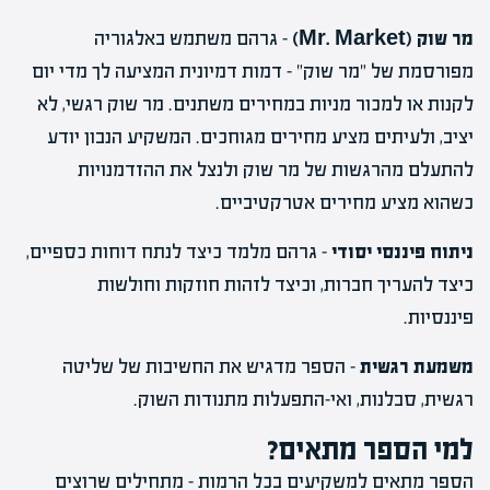
מר שוק (Mr. Market)
– גרהם משתמש באלגוריה
מפורסמת של "מר שוק" – דמות דמיונית המציעה לך מדי יום
לקנות או למכור מניות במחירים משתנים. מר שוק רגשי, לא
יציב, ולעיתים מציע מחירים מגוחכים. המשקיע הנבון יודע
להתעלם מהרגשות של מר שוק ולנצל את ההזדמנויות
כשהוא מציע מחירים אטרקטיביים.
ניתוח פיננסי יסודי
– גרהם מלמד כיצד לנתח דוחות כספיים,
כיצד להעריך חברות, וכיצד לזהות חוזקות וחולשות
פיננסיות.
משמעת רגשית
– הספר מדגיש את החשיבות של שליטה
רגשית, סבלנות, ואי-התפעלות מתנודות השוק.
למי הספר מתאים?
הספר מתאים למשקיעים בכל הרמות – מתחילים שרוצים