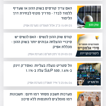
האם צריך קורסים בשוק ההון או שעדיף
ללמוד לבד? – מדריך מקיף לבחירת דרך
הלימוד
שוק ההון
15/09/25 (כ״ב אלול תשפ״ה) | מערכת אפיק
קורס שוק ההון לנשים – האם לנשים יש
סיכויי ההצלחה גבוהים יותר בשוק ההון –
מכללת אפיק
לימודים וקריירה
29/03/20 (ה׳ ניסן תש״פ) | מערכת אפיק
וול סטריט ננעלה בעליות: נאסד"ק זינק
ב-1.6%, S&P 500 עלה ב-1.1%
וולסטריט
23/04/26 (ו׳ אייר תשפ״ו) | מערכת אפיק
מערכות חשבון מסחר דמו חינם : חשבונות
דמו מומלצים להתנסות ללא סיכון