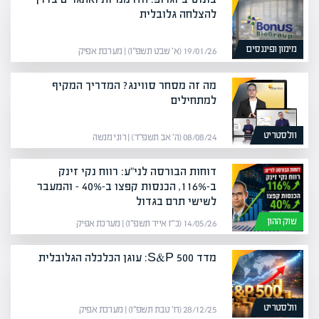
להצלחה גלובלית
מימון ופיננסים
19/01/26 (א׳ שבט תשפ״ו) | מערכת אפיק
מה זה מסחר סווינג? המדריך המקיף
למתחילים
וולסטריט
08/08/24 (ה׳ אב תשפ״ד) | רוני מנשה
דוחות הבורסה לני"ע: רווח נקי זינק
ב-116%, הכנסות קפצו ב-40% – והמעבר
לשישי תרם בגדול
שוק ההון
14/05/26 (כ״ז אייר תשפ״ו) | מערכת אפיק
מדד S&P 500: עוגן הכלכלה הגלובלית
וולסטריט
28/12/25 (ח׳ טבת תשפ״ו) | מערכת אפיק