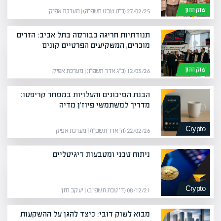
שוק ההון
27/02/25 (כ״ט שבט תשפ״ה) | מערכת אפיק
תנודתיות חריגה בבורסה בתל אביב: הזרים
מוכרים, המשקיעים הפרטיים קונים
שוק ההון
12/03/26 (כ״ג אדר תשפ״ו) | מערכת אפיק
הבנת הסיכונים והעלויות במסחר קריפטו:
מדריך למשתמשי פיוז'ן מדיה
Crypto
22/02/26 (ה׳ אדר תשפ״ו) | מערכת אפיק
ניתוח טכני ומטבעות דיגיטליים
Crypto
08/12/21 (ד׳ טבת תשפ״ב) | יעקב חזן
מבוא לשוק דובי: כיצד להגן על ההשקעות