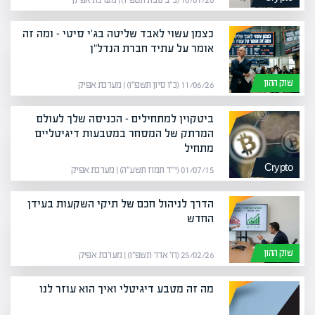
10/01/26 (כ״ב טבת תשפ״ו) | מערכת אפיק
כצמן עשוי לאבד שליטה בג'י סיטי – ומה זה
אומר על עתיד חברת הנדל"ן
שוק ההון
11/06/26 (כ״ו סיון תשפ״ו) | מערכת אפיק
ביטקוין למתחילים – הכניסה שלך לעולם
המרתק של המסחר במטבעות דיגיטליים
מתחיל
Crypto
01/07/15 (י״ד תמוז תשע״ה) | מערכת אפיק
הדרך לניהול חכם של תיקי השקעות בעידן
החדש
שוק ההון
25/02/26 (ח׳ אדר תשפ״ו) | מערכת אפיק
מה זה מטבע דיגיטלי ואיך הוא עוזר לנו