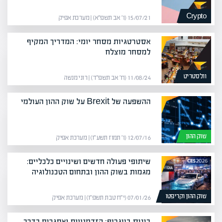
Crypto
15/07/21 (ו׳ אב תשפ״א) | מערכת אפיק
אסטרטגיות מסחר יומי: המדריך המקיף
למסחר מוצלח
וולסטריט
11/08/24 (ח׳ אב תשפ״ד) | רוני מנשה
ההשפעה של Brexit על שוק ההון העולמי
שוק ההון
12/07/16 (ו׳ תמוז תשע״ו) | מערכת אפיק
שיתופי פעולה חדשים ושינויים כלכליים:
מגמות בשוק ההון ובתחום הטכנולוגיה
שוק ההון וקריפטו
07/01/26 (י״ח טבת תשפ״ו) | מערכת אפיק
בונוס ביוגרופ: הזדמנויות ואתגרים בדרך