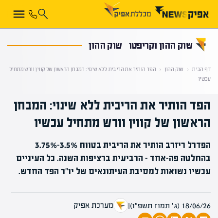
קראת 0% מתוך הכתבה
שוק ההון וקריפטו
שוק ההון
דף הבית
‹
שוק ההון
‹
הפד הותיר את הריבית ללא שינוי: המבחן הראשון של קווין וורש מתחיל
עכשיו
הפד הותיר את הריבית ללא שינוי: המבחן
הראשון של קווין וורש מתחיל עכשיו
הפדרל ריזרב הותיר את הריבית בטווח 3.5%–3.75%
בהחלטה פה-אחד – הרביעית ברציפות השנה. כל העיניים
עכשיו נשואות למסיבת העיתונאים של יו"ר הפד החדש.
מערכת אפיק
18/06/26 (ג׳ תמוז תשפ״ו)
|