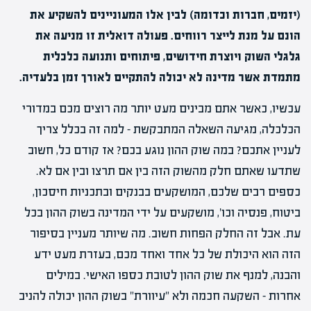
(יזמים, חברות וכדומה) לבין אלו המעוניינים להשקיע את
הונם על מנת לייצר רווחים. פעולה דואלית זו מניעה את
גלגלי השוק ויוצרת חידושים, פיתוחים ותנועה כלכלית
מתמדת אשר מדינה לא יכולה להתקיים לאורך זמן בלעדיה.
עכשיו, כאשר אתם מבינים מעט יותר מה רוצים מכם במדורי
הכלכלה, מגיעה השאלה המתבקשת – למה זה בכלל צריך
לעניין אתכם? במה שוק ההון נוגע בכם? אז קודם כל, חשוב
שתדעו שאתם חלק מהשוק הזה בין אם תרצו ובין אם לא.
כספים רבים שלכם, המושקעים בבנקים ובתכניות חיסכון,
ביטוח, פנסיה וכו', מושקעים על ידי המדינה בשוק ההון בכל
עת. אבל זה החלק הפחות חשוב. מה שיותר מעניין בסיפור
הזה הוא היכולת של כל אחד ואחד מכם, בעזרת מעט ידע
והבנה, למנף את שוק ההון לטובת כספו האישי. במילים
אחרות – השקעה חכמה ולא "עיוורת" בשוק ההון יכולה להניב