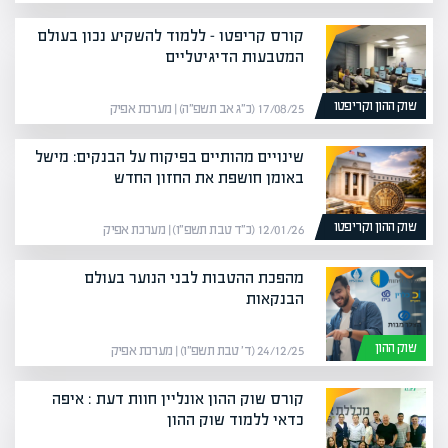
קורס קריפטו – ללמוד להשקיע נכון בעולם
המטבעות הדיגיטליים
שוק ההון וקריפטו
17/08/25 (כ״ג אב תשפ״ה) | מערכת אפיק
שינויים מהותיים בפיקוח על הבנקים: מישל
באומן חושפת את החזון החדש
שוק ההון וקריפטו
12/01/26 (כ״ד טבת תשפ״ו) | מערכת אפיק
מהפכת ההטבות לבני הנוער בעולם
הבנקאות
שוק ההון
24/12/25 (ד׳ טבת תשפ״ו) | מערכת אפיק
קורס שוק ההון אונליין חוות דעת : איפה
כדאי ללמוד שוק ההון