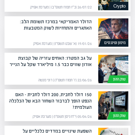
Crypto
26/07/22 (כ״ז תמוז תשפ״ב) | מערכת אפיק
הדולר האמריקאי במרכז תשומת הלב:
האתגרים והתחזיות לשוק המטבעות
מימון ופיננסים
19/01/26 (א׳ שבט תשפ״ו) | מערכת אפיק
על גב המטרו: האחים עזריה של קבוצת
אורון שווים כבר 1.5 מיליארד שקל על הנייר
שוק ההון
22/06/26 (ז׳ תמוז תשפ״ו) | רוני מנשה
150 דולר לחבית, 200 דולר לחבית – האם
הנפט הופך לברבור השחור הבא של הכלכלה
העולמית?
שוק ההון
05/04/26 (י״ח ניסן תשפ״ו) | מערכת אפיק
השפעת שינויים במדדים כלכליים על