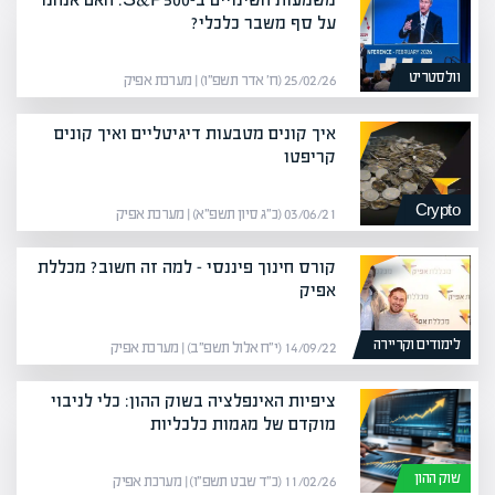
על סף משבר כלכלי?
וולסטריט
25/02/26 (ח׳ אדר תשפ״ו) | מערכת אפיק
איך קונים מטבעות דיגיטליים ואיך קונים
קריפטו
Crypto
03/06/21 (כ״ג סיון תשפ״א) | מערכת אפיק
קורס חינוך פיננסי – למה זה חשוב? מכללת
אפיק
לימודים וקריירה
14/09/22 (י״ח אלול תשפ״ב) | מערכת אפיק
ציפיות האינפלציה בשוק ההון: כלי לניבוי
מוקדם של מגמות כלכליות
שוק ההון
11/02/26 (כ״ד שבט תשפ״ו) | מערכת אפיק