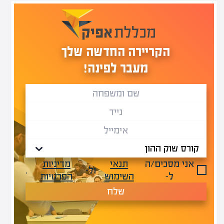
הקריירה החדשה שלך
מעבר לפינה!
אני מסכים/ה
תנאי
מדיניות
ול-
.
ל-
השימוש
הפרטיות
שלח