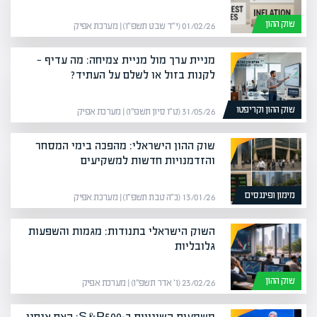
שוק ההון
01/02/26 (י״ד שבט תשפ״ו) | מערכת אפיק
מניית ערך מול מניית צמיחה: מה עדיף —
לקנות בזול או לשלם על העתיד?
שוק ההון וקריפטו
31/05/26 (ט״ו סיון תשפ״ו) | מערכת אפיק
שוק ההון הישראלי: מהפכה בימי המסחר
והזדמנויות חדשות למשקיעים
מימון ופיננסים
13/01/26 (כ״ה טבת תשפ״ו) | מערכת אפיק
השוק הישראלי בתנודות: מגמות והשפעות
גלובליות
שוק ההון
23/02/26 (ו׳ אדר תשפ״ו) | מערכת אפיק
משמעות השינויים ב-S&P500: האם אנחנו