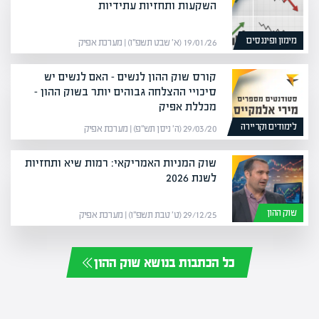
השקעות ותחזיות עתידיות
מימון ופיננסים
19/01/26 (א׳ שבט תשפ״ו) | מערכת אפיק
קורס שוק ההון לנשים – האם לנשים יש
סיכויי ההצלחה גבוהים יותר בשוק ההון –
מכללת אפיק
לימודים וקריירה
29/03/20 (ה׳ ניסן תש״פ) | מערכת אפיק
שוק המניות האמריקאי: רמות שיא ותחזיות
לשנת 2026
שוק ההון
29/12/25 (ט׳ טבת תשפ״ו) | מערכת אפיק
כל הכתבות בנושא שוק ההון