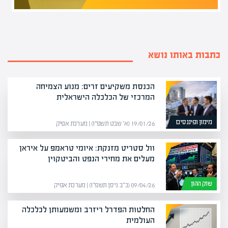
כתבות באותו נושא
הכנסת משקיעים זרים: מנוע הצמיחה
המרכזי של הכלכלה הישראלית
מימון ופיננסים
19/01/26 (א׳ שבט תשפ״ו) | מערכת אפיק
וול סטריט מזנקת: איומי טראמפ על איראן
מעלים את מחירי הנפט והביטקוין
שוק ההון
09/04/26 (כ״ב ניסן תשפ״ו) | מערכת אפיק
החלטות הפדרל ריזרב ומשמעותן לכלכלה
העולמית