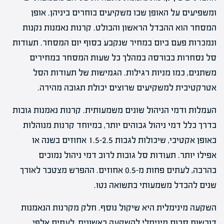
ומשפיעים על האופן שבו משקיעים בוחרים ביניהן. אופן
המסחר הוא ההבדל הראשון והבולט. קרנות נאמנות נקנות
ונמכרות פעם ביום במחיר שנקבע בסוף יום המסחר. תעודות
סל נסחרות בבורסה במהלך כל שעות המסחר במחירים
משתנים, כמו מניות רגילות. הגמישות של תעודות הסל
אטרקטיבית למשקיעים שרוצים יכולת תגובה מהירה.
העמלות ודמי הניהול שונים משמעותית. קרנות נאמנות גובות
בדרך כלל דמי ניהול גבוהים יותר, במיוחד קרנות מנוהלות
באופן אקטיבי, שיכולות לגבות 1.5-2.5 אחוזים בשנה או
אפילו יותר. תעודות סל גובות לרוב דמי ניהול נמוכים
בהרבה, לעתים פחות מ-0.5 אחוזים. ההפרש מצטבר לאורך
שנים להבדל משמעותי בתשואה נטו.
השקעה מינימלית היא שיקול נוסף. חלק מקרנות הנאמנות
דורשות סכום מינימלי להשקעה ראשונית, לעתים אלפי