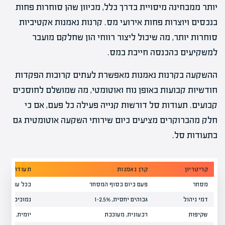
יותר ממבחינה מיסויית בדרך כלל, מכיוון שהן סוחרות פחות
בנכסים ויוצרות פחות אירועי מס. קרנות נאמנות אקטיביות
סוחרות יותר, מה שיכול ליצור רווחי הון שחלקם מועבר
למשקיעים כהכנסה חייבת במס.
ההשקעה בקרנות נאמנות מאפשרת לעתים קרובות הפקדות
חודשיות קבועות באופן נוח ואוטומטי, מה שמושלם לחוסכים
קבועים. תעודות סל דורשות קנייה פעילה כל פעם, אם כי
חלק מהברוקרים מציעים כיום שירותי השקעה אוטומטית גם
בתעודות סל.
קריטריון
קרן נאמנות
תעודת סל
מסחר
פעם ביום בסוף המסחר
בכל עת במהל
דמי ניהול
גבוהים יחסית, 1-2.5%
נמוכים, 0.1-1%
שקיפות
רבעונית, מעוכבת
יומית, מלאה