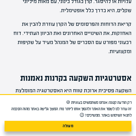
עלויות או להיסגר. קרן בגודל בינוני, עם מאות מיליוני
שקלים, היא בדרך כלל אופטימלית.
קריאת הדוחות והפרסומים של הקרן עוזרת להבין את
האחזקות, את השינויים האחרונים ואת הכיוון העתידי. דוח
רבעוני מפורט עם הסברים של המנהל מעיד על שקיפות
ומקצועיות.
אסטרטגיות השקעה בקרנות נאמנות
השקעה פסיבית ארוכת טווח היא האסטרטגיה המומלצת
והפופולרית ביותר. הגישה פשוטה – בוחרים קרן או מספר
רק הודעה קטנה: אנחנו משתמשים בעוגיות 🍪
קרנות איכותיות, משקיעים בהן, ומחזיקים למשך שנים רבות.
זה עוזר לנו לשפר את האתר ולהפוך אותו ליותר נוח. המשך גלישה באתר מהוה הסכמה
לתנאי השימוש באתר. ממשיכים? 😉
מוסיפים כסף באופן קבוע, ונמנעים מתגובות רגשיות
מעולה
לתנודות השוק. האסטרטגיה מבוססת על האמונה