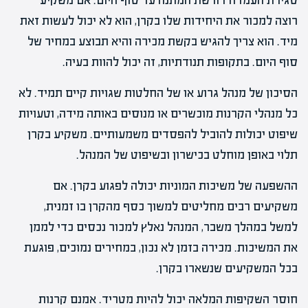
סגירת העמדה דורשת המתנה עד סוף היום. אם משקיע
רוצה למכור את היחידות שלו בקרן, הוא לא יכול לעשות זאת
מיד. הוא צריך להגיש בקשת מכירה והיא תבוצע במחיר של
סוף היום. בתקופות תנודתיות, זה יכול להוות בעיה.
הסיכון של מנהל גרוע או של החלטות שגויות קיים תמיד. לא
כל מנהלי הקרנות מוכשרים או מנוסים באותה מידה, וטעויות
שיפוט יכולות להוביל להפסדים משמעותיים. משקיע בקרן
תלוי באופן מוחלט בכישרון ובשיפוט של המנהל.
ההשפעה של משיכות המוניות יכולה לפגוע בקרן. אם
משקיעים רבים מחליטים למשוך כסף מהקרן בו זמנית,
למשל במהלך משבר, המנהל נאלץ למכור נכסים כדי לממן
את המשיכות. מכירה בזמן לא נכון, במחירים נמוכים, פוגעת
בכל המשקיעים שנשארו בקרן.
חוסר השקיפות המלאה יכול להיות מטריד. אמנם קרנות