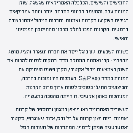
החמישים והשישים. הכלכלה האמריקאית שגשגה, שוק
המניות עלה, והמעמד הבינוני התרחב. יותר ויותר אמריקאים
רגילים השקיעו בקרנות נאמנות, וחברות הניהול צמחו בצורה
דרמטית. הקרנות הפכו לחלק מרכזי מהחיסכון הפנסיוני
והאישי.
בשנות השבעים, ג'ון בוגל ייסד את חברת ונגארד והציג מושג
מהפכני – קרן נאמנות המחקה מדד. במקום לנסות להכות את
השוק באמצעות ניהול אקטיבי, הקרן פשוט העתיקה את
המניות במדד S&P 500. העמלות היו נמוכות בהרבה,
והביצועים התגלו כטובים לטווח ארוך מרוב הקרנות
המנוהלות באופן אקטיבי. זו הייתה מהפכה בתעשייה.
העשורים האחרונים ראו פיצוץ במגוון ובמספר של קרנות
נאמנות. כיום ישנן קרנות על כל נכס, אזור גיאוגרפי, סקטור
ואסטרטגיה שניתן לדמיין. המתחרות של תעודות הסל