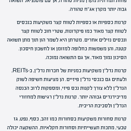
פחות תנודתית מקרן מניות טהורה, אך עם פוטנציאל תשואה
גבוה יותר מקרן אג"ח טהורה.
קרנות כספיות או כספיות לטווח קצר משקיעות בנכסים
לטווח קצר מאוד כמו פיקדונות, שטרי חוב לטווח קצר
ונכסים נזילים אחרים. מטרתן היא לשמר הון תוך מתן תשואה
קטנה, והן משמשות כחלופה למזומן או לחשבון חיסכון.
הסיכון נמוך מאוד, אך גם התשואה נמוכה.
קרנות נדל"ן משקיעות במניות של חברות נדל"ן, ב-REITs,
ולעתים גם בנכסי נדל"ן פיזיים. הן מציעות חשיפה לשוק
הנדל"ן ללא צורך לקנות נכס פיזי, ומספקות לרוב הכנסה
מדיבידנדים גבוהה יותר. קרנות נדל"ן רגישות למחזורי
הנדל"ן ולסביבת הריבית.
קרנות סחורות משקיעות בסחורות כמו זהב, כסף, נפט, גז
טבעי, מתכות תעשייתיות וסחורות חקלאיות. ההשקעה יכולה