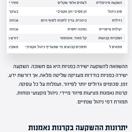
השקעה מינימלית
לעתים אלפי שקלים
מחיר יחידה 
סוג ניהול
הן פסיבי והן אקטיבי
בעיקר פסיבי
נזילות
בינונית, צריך לחכות לסוף היום
גבוהה מאוד
יעילות מיסויית
נמוכה יחסית
גבוהה יחסית
הפקדות קבועות
קל מאוד, אוטומטי
דורש פעולה 
מתאים ל
חוסכים קבועים, מי שמעדיף ניהול אקטיבי
משקיעים גמי
ההשוואה להשקעה ישירה במניות היא גם חשובה. השקעה
ישירה במניות בודדות מעניקה שליטה מלאה, אך דורשת ידע,
זמן, סכומים גדולים יותר לפיזור, ועמלות על כל עסקה.
קרנות נאמנות מציעות פיזור מיידי, ניהול מקצועי ונוחות,
תמורת דמי ניהול שנתיים.
יתרונות ההשקעה בקרנות נאמנות