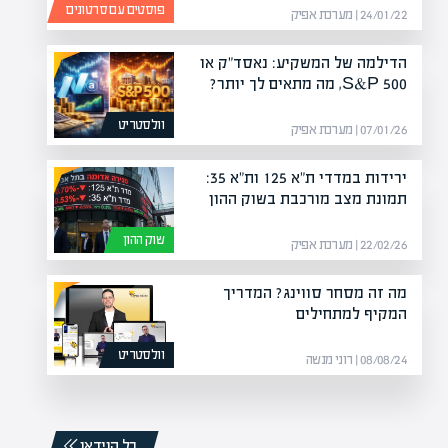
פוסטים עם סרטונים
24/01/22 | מערכת אפיק
הדילמה של המשקיע: נאסד"ק או
S&P 500, מה מתאים לך יותר?
וולסטריט
07/01/26 | מערכת אפיק
ירידות במדדי ת"א 125 ות"א 35:
תמונת מצב מורכבת בשוק ההון
שוק ההון
22/02/26 | מערכת אפיק
מה זה מסחר סווינג? המדריך
המקיף למתחילים
וולסטריט
08/08/24 | רוני מנשה
כל הוידאו