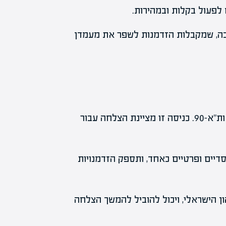
לפעול בקלות ובמהירות.
מוכה, שמקבלות הזדמנות לשפר את מעמדן
מניית יוניברסל מוטורס צפויה להיכנס למדדי ת"א-125 ות"א-90. כניסה זו מציינת הצלחה עבור
יים ופרטיים כאחד, ותספק הזדמנויות
 הישראלי, ויכול להוביל להמשך הצלחה