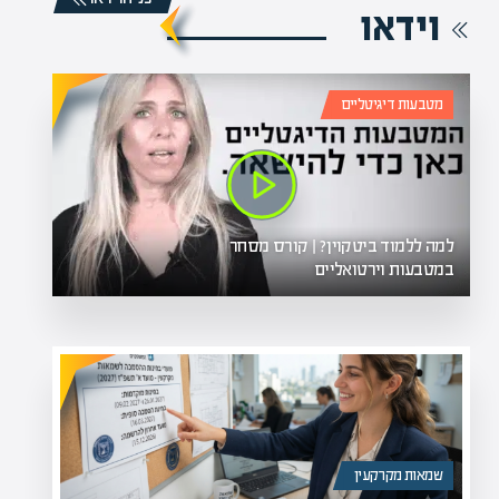
וידאו
מטבעות דיגיטליים
למה ללמוד ביטקוין? | קורס מסחר
במטבעות וירטואליים
שמאות מקרקעין