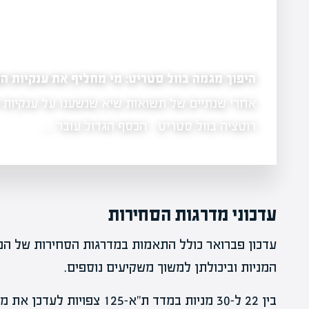
דסק"ש בדרך להפוך לשלד בורסאי
לוגיה?
דסק"ש, בשליטת מגה אור ואלקו, יוצאת למהלך פי
אחרי שנתיים של תשואות שיא שנשענו על ענקיות הטכנולוגיה, 2026 מביאה
שיכלול הנפקת זכויות לפירעון חוב אג"ח וחלוקת 
עדכוני מדרגות הסחירות
עדכון פברואר כולל התאמות במדרגות הסחירות של המני
המניות וביכולתן למשוך משקיעים נוספים.
בין 22 ל-30 מניות במדד ת"א-5