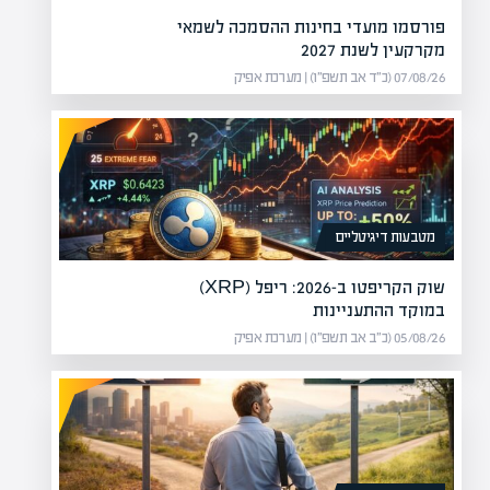
פורסמו מועדי בחינות ההסמכה לשמאי
מקרקעין לשנת 2027
07/08/26 (כ״ד אב תשפ״ו) | מערכת אפיק
מטבעות דיגיטליים
שוק הקריפטו ב-2026: ריפל (XRP)
במוקד ההתעניינות
05/08/26 (כ״ב אב תשפ״ו) | מערכת אפיק