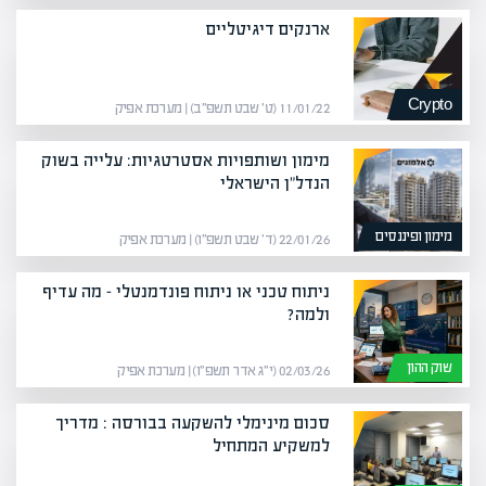
ארנקים דיגיטליים
Crypto
11/01/22 (ט׳ שבט תשפ״ב) | מערכת אפיק
מימון ושותפויות אסטרטגיות: עלייה בשוק
הנדל"ן הישראלי
מימון ופיננסים
22/01/26 (ד׳ שבט תשפ״ו) | מערכת אפיק
ניתוח טכני או ניתוח פונדמנטלי – מה עדיף
ולמה?
שוק ההון
02/03/26 (י״ג אדר תשפ״ו) | מערכת אפיק
סכום מינימלי להשקעה בבורסה : מדריך
למשקיע המתחיל