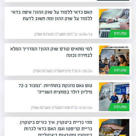
האם כדאי ללמוד על שוק ההון? איפה כדאי
ללמוד על שוק ההון ומה חשוב לדעת
שוק ההון
10/04/16 (ב׳ ניסן תשע״ו) | מערכת אפיק
למי מתאים קורס שוק ההון? המדריך המלא
לבחירה נכונה
שוק ההון
31/05/26 (ט״ו סיון תשפ״ו) | מערכת אפיק
טופ גאם מזנקת בתחזיות: "נמכור ב-72
מיליון דולר במחצית השנייה"
שוק ההון
13/07/26 (כ״ח תמוז תשפ״ו) | מערכת אפיק
מהי כריית ביטקוין, איך כורים ביטקוין,
כריית קריפטו וגם: האם כדאי לכרות
ביטקוין ומטבעות דיגיטליים