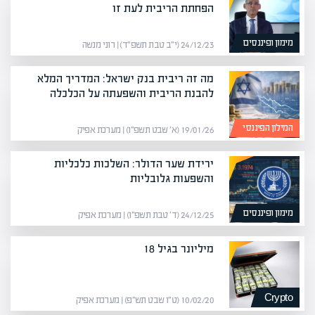
הפחתת הריבית לעת זו
מימון ופיננסים
24/12/23 (י״ב טבת תשפ״ד) | רוני מנשה
מה זה ריבית בנק ישראל: המדריך המלא
להבנת הריבית והשפעתה על הכלכלה
המילון הפיננסי
19/01/26 (א׳ שבט תשפ״ו) | מערכת אפיק
ירידת שער הדולר: השלכות כלכליות
והשפעות גלובליות
מימון ופיננסים
24/12/25 (ד׳ טבת תשפ״ו) | מערכת אפיק
מיליונר בגיל 18
Crypto
10/02/20 (ט״ו שבט תש״פ) | מערכת אפיק