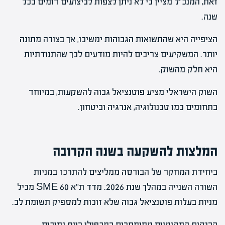
זאת, המנכ"ל מציין כי לא ניתן לצפות לביצועים דומים בכל
שנה.
הציפייה היא שהתשואות הגבוהות ימשיכו, אך בצורה מתונה
יותר. המשקיעים צריכים להיות מודעים לכך שהתנודתיות
היא חלק מהשוק.
השוק הישראלי מציע פוטנציאל גבוה להשקעות, במיוחד
בתחומים כמו טכנולוגיה, אנרגיה וביטחון.
המלצות להשקעה בשנה הקרובה
ביחידת המחקר של הבורסה ממליצים להתרכז במניות
השורה השנייה במהלך שנת 2026. מדד ת"א 60 SME מכיל
מניות בעלות פוטנציאל גבוה שלא זוכות למספיק תשומת לב.
הבנקים המקומיים מתומחרים במכפילי רווח נמוכים