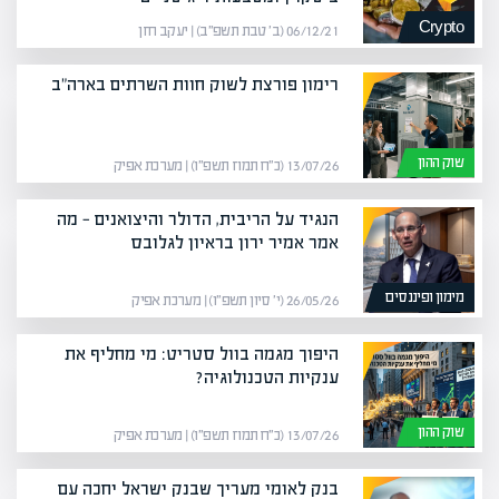
Crypto
06/12/21 (ב׳ טבת תשפ״ב) | יעקב חזן
רימון פורצת לשוק חוות השרתים בארה"ב
שוק ההון
13/07/26 (כ״ח תמוז תשפ״ו) | מערכת אפיק
הנגיד על הריבית, הדולר והיצואנים — מה
אמר אמיר ירון בראיון לגלובס
מימון ופיננסים
26/05/26 (י׳ סיון תשפ״ו) | מערכת אפיק
היפוך מגמה בוול סטריט: מי מחליף את
ענקיות הטכנולוגיה?
שוק ההון
13/07/26 (כ״ח תמוז תשפ״ו) | מערכת אפיק
בנק לאומי מעריך שבנק ישראל יחכה עם