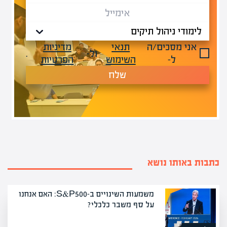
אני מסכים/ה
תנאי
מדיניות
ול-
.
ל-
השימוש
הפרטיות
שלח
כתבות באותו נושא
משמעות השינויים ב-S&P500: האם אנחנו
על סף משבר כלכלי?