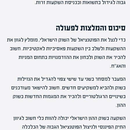
גבוה לגידול בתשואות ובכניסת השקעות זרות.
סיכום והמלצות לפעולה
כדי לנצל את הפוטנציאל של השוק הישראלי, מומלץ לגוון את
ההשקעות ולשלב בין השקעות פאסיביות לאקטיביות. חשוב
להכיר את השוק ולבחון את ההזדמנויות בתחום המניות
והאג"ח.
המעבר למסחר בשני עד שישי צפוי להגדיל את הנזילות
בשוק ולהביא למשקיעים חדשים. חשוב להישאר מעודכנים
בשינויים הרגולטוריים ולהכיר את המגמות החדשות בשוק
ההון.
השקעה בשוק ההון הישראלי יכולה להוות כלי חשוב לגיוון
התיק הפיננסי ולניצול הפוטנציאל הגבוה של הכלכלה