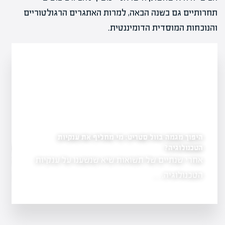
תחרותיים גם בשנה הבאה, למרות האתגרים הרגולטוריים
והנוכחות המוסדית הדומיננטית.
ף את ענקיות
דסק"ש בדרך להפוך לשלד בורסאי
דסק"ש, בשליטת מגה אור ואלקו, יוצאת למהלך
 על ענקיות
פישוט מבנה…