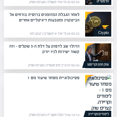
וולסטריט
25/02/26 (ח׳ אדר תשפ״ו) | מערכת אפיק
לאחר הגבלת המזומנים ברוסיה בורחים אל
הביטקוין ומטבעות דיגיטליים אחרים
Crypto
03/03/22 (ל׳ אדר א׳ תשפ״ב) | יעקב חזן
הדולר שב לדפוק על דלת ה-3 שקלים — וזה
קשור ישירות לניו יורק
שוק ההון וקריפטו
07/06/26 (כ״ב סיון תשפ״ו) | מערכת אפיק
פסיכולוגיית מסחר שיעור מס 1
לימודים וקריירה
06/12/16 (ו׳ כסלו תשע״ז) | מערכת אפיק