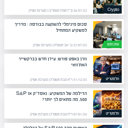
Crypto
26/07/22 (כ״ז תמוז תשפ״ב) | מערכת אפיק
סכום מינימלי להשקעה בבורסה : מדריך
למשקיע המתחיל
שוק ההון
27/07/25 (ב׳ אב תשפ״ה) | מערכת אפיק
וורן באפט פורש: עידן חדש בברקשייר
האת'וואי
וולסטריט
31/12/25 (י״א טבת תשפ״ו) | מערכת אפיק
הדילמה של המשקיע: נאסד"ק או S&P
500, מה מתאים לך יותר?
וולסטריט
07/01/26 (י״ח טבת תשפ״ו) | מערכת אפיק
השפעת מדד S&P 500 על הכלכלה