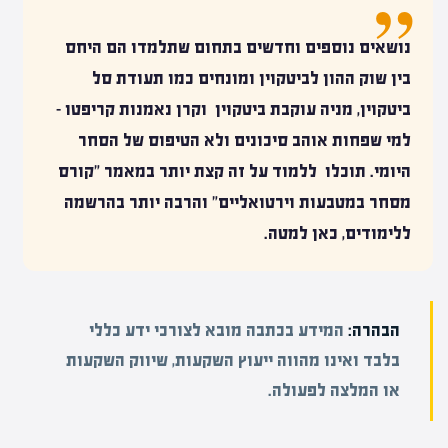
נושאים נוספים וחדשים בתחום שתלמדו הם היחס
בין שוק ההון לביטקוין ומונחים כמו תעודת סל
ביטקוין, מניה עוקבת ביטקוין וקרן נאמנות קריפטו –
למי שפחות אוהב סיכונים ולא הטיפוס של הסחר
היומי. תוכלו ללמוד על זה קצת יותר במאמר "
קורס
מסחר במטבעות
וירטואליים
" והרבה יותר בהרשמה
ללימודים, כאן למטה.
הבהרה:
המידע בכתבה מובא לצורכי ידע כללי
בלבד ואינו מהווה ייעוץ השקעות, שיווק השקעות
או המלצה לפעולה.