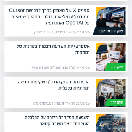
ספייס X של מאסק בדרך לרכישת Cursor
תמורת 60 מיליארד דולר – המהלך שמאיים
על OpenAI ואנתרופיק
שוק ההון וקריפטו
23/04/26 (ו׳ אייר תשפ״ו) | מערכת אפיק
אסטרטגיות השקעה חכמות בקרנות סל
ומחקות
שוק ההון
05/03/26 (ט״ז אדר תשפ״ו) | מערכת אפיק
הרפורמה בשוק הנדל"ן: שקיפות חדשה
ומדיניות כלכלית
שוק ההון
22/02/26 (ה׳ אדר תשפ״ו) | מערכת אפיק
השפעת הפדדרל ריזרב על הכלכלה
העולמית בצל משבר קטאר