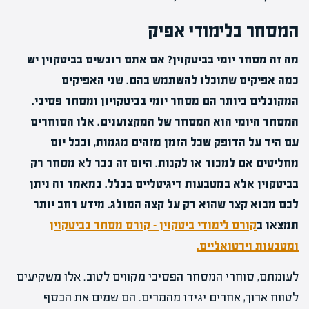
המסחר בלימודי אפיק
מה זה מסחר יומי בביטקוין? אם אתם רוכשים בביטקוין יש
כמה אפיקים שתוכלו להשתמש בהם. שני האפיקים
המקובלים ביותר הם מסחר יומי בביטקויון ומסחר פסיבי.
המסחר היומי הוא המסחר של המקצוענים. אלו הסוחרים
עם היד על הדופק שכל הזמן מזהים מגמות, ובכל יום
מחליטים אם למכור או לקנות. היום זה כבר לא מסחר רק
בביטקוין אלא במטבעות דיגיטליים בכלל. במאמר זה ניתן
לכם מבוא קצר שהוא רק על קצה המזלג. מידע רחב יותר
תמצאו ב
קורס לימודי ביטקוין – קורס מסחר בביטקוין
ומטבעות וירטואליים.
לעומתם, סוחרי המסחר הפסיבי מקווים לטוב. אלו משקיעים
לטווח ארוך, אחרים יגידו מהמרים. הם שמים את הכסף