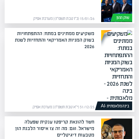
שוק ההון
15/01/26 (כ״ו טבת תשפ״ו) | מערכת אפיק
משקיעים ממתינים במתח: ההתפתחויות
בשוק המניות האמריקאי והתחזיות לשנת
2026
בינה מלאכותית -AI
31/12/25 (י״א טבת תשפ״ו) | מערכת אפיק
חשד להונאת קריפטו ענקית שפעלה
מישראל. וגם: מה זה צו איסור הלבנת הון
מטבעות דיגיטליים