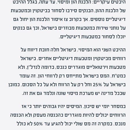
היבטים עיקריים: הלבנת הון ומיסוי. עד עתה, בגלל ההיבט
של הלבנת ההון, הבנקים סירבו לסחור בביטקוין ובמטבעות
דיגיטליים נוספים. אך בקרוב צו איסור הלבנת הון יחול גם
על נותני שירות במטבעות מבוזרים בישראל, וכך גם בנקים
יוכלו לסחור במטבעות דיגיטליים.
ההיבט השני הוא המיסוי. בישראל חלה חובת דיווח על
רווחים מביטקוין ומטבעות דיגיטליים אחרים. בישראל
מטבעות וירטואליים מוגדרים כנכס, בדומה לנדל"ן, ולא
כמט"ח. המס בישראל מתייחס רק לרווחי הון. זה עומד
בישראל על 25% וחל רק על הרווח ולא על כל הסכום. כמובן
שבכל מדינה יש מערכת מיסוי שונה ונלמד גם את זה.
במסחר יומי יש סיכון. המיסים יהיו גבוהים יותר כי אז
הרווחים יכולים להיות מוגדרים כהכנסה מעסק ולא הכנסה
מנכס. במקרה זה מס שולי יכול להגיע עד 50% לא כולל