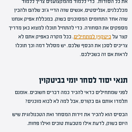
את כל הסודות. כדי ללמוד מהמקצוענים צריך ללמוד
מכלכלנים, אנליסטים, אנשים שזה הדיי ג'וב שלהם ולהבין
שזה אחד התחומים המסוכנים בשוק. במכללת אפיק אנחנו
מספקים את הסחורה. כדי להתחיל תוכלו למצוא כאן מדריך
קצר על
ביטקוין למתחילים
. בכל מקרה באפיק אתם לא
צריכים לסכן את הכסף שלכם. יש מסלול דמה וכך תוכלו
לראות אם זה בשבילכם.
תנאי יסוד לסחר יומי בביטקוין
לפני שמתחילים כדאי להכיר כמה דברים חשובים. אומנם
תלמדו אותם גם בקורס, אבל למה לא לבוא מוכנים?
הבסיס הוא להכיר את זירות המסחר ואת הטכנולוגית שיש
היום בשוק, לדעת אילו מטבעות טובים ואילו פחות.