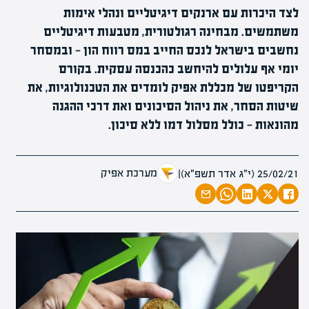
לצד היכרות עם ארנקים דיגיטליים ונהלי אימות
משתמשים. מבחינה רגולטורית, מטבעות דיגיטליים
נחשבים בישראל לנכס החייב במס רווח הון — ובמסחר
יומי אף עלולים להיחשב כהכנסה עסקית. בקורס
הקריפטו של מכללת אפיק לומדים את הטכנולוגיות, את
שיטות הסחר, את ניהול הסיכונים ואת דרכי ההגנה
מהונאות — כולל מסלול דמו ללא סיכון.
מערכת אפיק
25/02/21 (י״ג אדר תשפ״א)
|