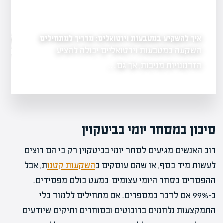
איך להשקיע במטבעות וירטואלים: מדריך למתחילים
לימוד שוק ההון בחינם: 
הבהרת מושגים
השקעה במטבעות וירטואליים יכולה להציע
כאשר אנו מתחילי
ו וביטקוין,
הראשון…
הזדמנויות מניבות, אך גם…
סיכון במסחר יומי בביטקוין
רוב האנשים מגיעים לסחר יומי בביטקוין רק כי הם רוצים
לעשות מיד כסף, או שהם עוסקים ב
השקעות קטנו
ת, אבל
ההפסדים בסחר היומי עצומים, כמעט כולם מפסידים.
כ-99% אם לדבר במספרים. אם מתחילים ללמוד בלי
התמקצעות נלחמים ברובוטים ובסוחרים ותיקים שיודעים