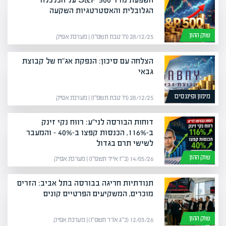
הגלובלית והאסטרטגיות השקעה
שוק ההון
28/12/25 (ח׳ טבת תשפ״ו) | מערכת אפיק
הצלחה עם סיכון: הנפקת אג"ח של קבוצת
גבאי
מימון ופיננסים
28/12/25 (ח׳ טבת תשפ״ו) | מערכת אפיק
דוחות הבורסה לני"ע: רווח נקי זינק
ב-116%, הכנסות קפצו ב-40% – והמעבר
לשישי תרם בגדול
שוק ההון
14/05/26 (כ״ז אייר תשפ״ו) | מערכת אפיק
תנודתיות חריגה בבורסה בתל אביב: הזרים
מוכרים, המשקיעים הפרטיים קונים
שוק ההון
12/03/26 (כ״ג אדר תשפ״ו) | מערכת אפיק