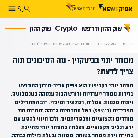
קראת 0% מתוך הכתבה
שוק ההון וקריפטו
Crypto
שוק ההון
דף הבית
‹
שוק ההון
‹
מסחר יומי בביטקוין – מה הסיכונים ומה צריך לדעת?
מסחר יומי בביטקוין – מה הסיכונים ומה
צריך לדעת?
מסחר יומי בקריפטו הוא אפיק עתיר-סיכון המתבצע
בזירות מסחר ייעודיות ודורש הבנה עמוקה בטכנולוגיה,
ניתוח מגמות, עמלות, רגולציה ומיסוי. רוב המתחילים
מפסידים (כ־99%) בשל תנודתיות גבוהה ותחרות מול
סוחרים מקצועיים ואלגוריתמים, ולכן חיוני להגיע עם
ידע וכלים מקצועיים. הצלחה במסחר יומי מחייבת
בחירת זירת מסחר בטוחה, מגוונת ובעלת נזילות גבוהה,