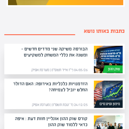
כתבות באותו נושא
הבורסה משיקה שני מדדים חדשים —
ומשנה את כללי המשחק למשקיעים
שוק ההון
04/05/26 (י״ז אייר תשפ״ו) | מערכת אפיק
הזדמנויות כלכליות באירופה: האם הדולר
החלש יוביל לצמיחה?
מימון ופיננסים
24/12/25 (ד׳ טבת תשפ״ו) | מערכת אפיק
קורס שוק ההון אונליין חוות דעת : איפה
כדאי ללמוד שוק ההון