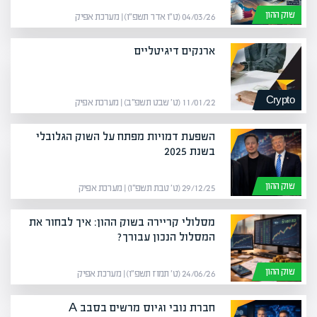
שוק ההון
04/03/26 (ט״ו אדר תשפ״ו) | מערכת אפיק
ארנקים דיגיטליים
Crypto
11/01/22 (ט׳ שבט תשפ״ב) | מערכת אפיק
השפעת דמויות מפתח על השוק הגלובלי
בשנת 2025
שוק ההון
29/12/25 (ט׳ טבת תשפ״ו) | מערכת אפיק
מסלולי קריירה בשוק ההון: איך לבחור את
המסלול הנכון עבורך?
שוק ההון
24/06/26 (ט׳ תמוז תשפ״ו) | מערכת אפיק
חברת נובי וגיוס מרשים בסבב A