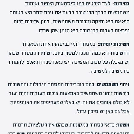
בטיחות:
לצד היבטים כמו סיסמאות, הצפנה ואימות
משתמשים הדרך הכי טובה לדעת אם זירת סחר היא בטוחה
היא אם היא ותיקה ומרובת משתמשים. כיוון שזירות רבות
נפרצות העדות הכי טובה היא הזמן שהן שרדו.
משיכות יומיות:
במסחר יומי בביטקוין אחת השאלות
החשובות היא כמה תוכלו למשוך ביום. יש זירות מסחר שבהן
יש מגבלה על סכום המשיכה ויש כאלו שבהן תיאלצו להמתין
בין משיכה למשיכה.
זיהוי משתמשים:
כיום רוב זירות המסחר הגדולות והחשובות
דורשות זיהוי משתמשים באמצעות צילום תעודות זהות ועוד.
לא כולם אוהבים את זה, יש כאלו שמעדיפים את האנונימיות
אבל גם כאן יש סיכון גדול.
משטר:
כדאי לסחור במקומות שבהם אין רגולציות, חרמות
וסנקציות חדשות לבקרים. העדיפו לסחור במדינות שיש בהן