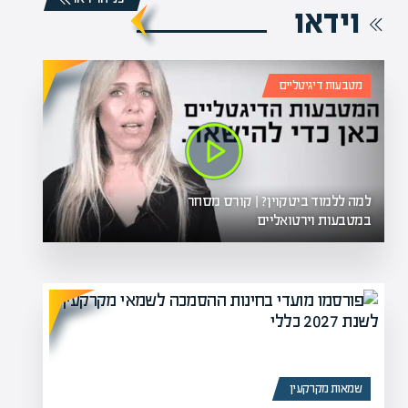
וידאו
מטבעות דיגיטליים
למה ללמוד ביטקוין? | קורס מסחר
במטבעות וירטואליים
שמאות מקרקעין