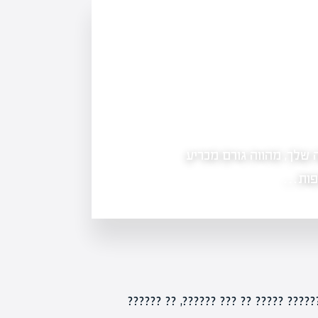
גם אם הבניין שלכם לא נפגע — ייתכן שתמצאו 
שיקום
שלך, מהווה גורם מכריע
לא מודעים לה: הוא מאפשר לכלול במ
יפות…
????????? ????? ?? ????? ????. ???? 2020, ??? ????? ??????? ????? 