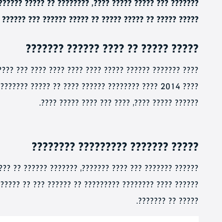
? ?? ????? ?????? ????? ??? ???? ???? ??? ???????. ????
??? ?????? ??? ?????? ????? ?? ?????? ????? ?????????.
????? ????? ?? ???? ?????? ???????
???? ??????? ?????? ????? ???? ???? ???? ???? ??? ????
? ???????. ????? ????? ????? ???????, ?????? ????
?????? ????? ????, ???? ??? ???? ????? ????.
????? ??????? ????????? ????????
???? ?????? ?? ???? ???? ??????? ????? ????? ????????.
??? ?? ?????? ?????? ????, ?? ????? ?? ????? ????? ???
????? ?? ???????.