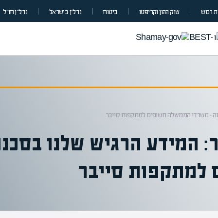
 רכוש
שוק ההון וקריפטו
ביטוח
נדל”ן בישראל
נדל״ן חו״ל
נה – משרדי הממשלה חשופים למתקפות סייבר
: המידע הרגיש שלנו בסכנה
למתקפות סייבר