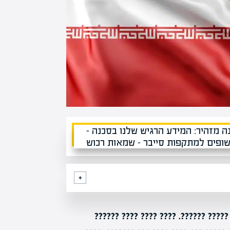
?????: ??"? ???? ?????? ???? ???? ?