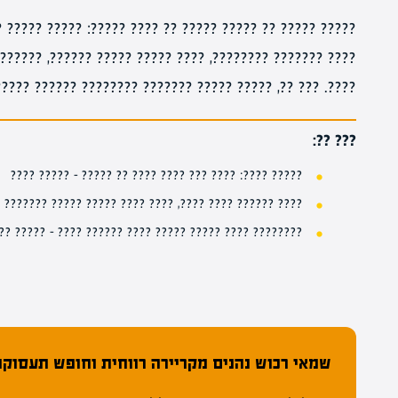
?: ????? ????? ?? ????? ?????? ????? ??? ???????, ?????
? ??????, ?????? ????? ?????? ??? ??????? ?????? ?????
??? ???????? ?????? ?????? ????? ?????? ??? ??? ??????.
??? ??:
????? ????: ???? ??? ???? ???? ?? ????? – ????? ????
??? ???? ????? ????? ??????? ?????? ????? – ????? ????
?????? ???? ????? ????? ???? ?????? ???? – ????? ????
שמאי רכוש נהנים מקריירה רווחית וחופש תעסוקתי