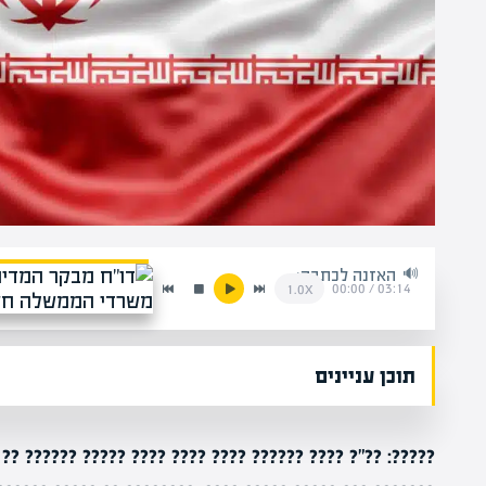
האזנה לכתבה:
00:00
/
03:14
1.0x
תוכן עניינים
??? ????? ?????? ?? ????? ??????. ???? ???? ???? ??????