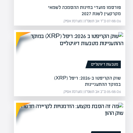
פורסמו מועדי בחינות ההסמכה לשמאי
מקרקעין לשנת 2027
07/08/26 (כ״ד אב תשפ״ו) | מערכת אפיק
את עצמכם בתוך פרויקט
כיצד להת
חוק שיקום נזקי מלחמה שנכנס לתוקף באפריל 2026 מכיל הפתעה שרבים
המ
מטבעות דיגיטליים
תחם…
מע
שוק הקריפטו ב-2026: ריפל (XRP)
במוקד ההתעניינות
05/08/26 (כ״ב אב תשפ״ו) | מערכת אפיק