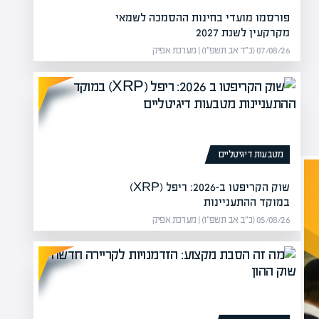
פורסמו מועדי בחינות ההסמכה לשמאי
מקרקעין לשנת 2027
07/08/26 (כ״ד אב תשפ״ו) | מערכת אפיק
מטבעות דיגיטליים
שוק הקריפטו ב-2026: ריפל (XRP)
במוקד ההתעניינות
05/08/26 (כ״ב אב תשפ״ו) | מערכת אפיק