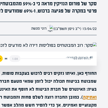
סקר של פורום הנזיקי
פרטי במקרה של פגיעה ברכוש, ו-69% שמודעים לזכות בוחרים לא לעשות זאת
רוני מנשה
13/04/22 (י״ב ניסן תשפ״ב)
|
האזנה לכתבה:
00:00
/
01:59
1.0x
החורף כאן, ואיתו נזקים רבים לרכוש בעקבות סופות,
שמבוטח בביטוח תכולה יכול לזמן שמאי מטעם חברת 
בעיה: האינטרס של חברת הביטוח לא חופף את האינט
ואתיקה
). כמובן החברה רוצה לשלם פחות והמבוטח רו
מקצועיים ואמינים, אך כדי להסיר חשש מהלב אפשר 