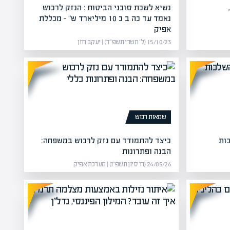
נשיא לשכת סוכני הביטוח : הנזק לרכוש
נאמד עד כה ב כ 10 מיליארד ש" – מכללת
אפיק
15/10/23 (ל׳ תשרי תשפ״ד) | יעקב חזן
שמאות רכוש
כות
כיצד להתמודד עם נזק לרכוש במשפחה:
הבנה ופתרונות
24/05/26 (ח׳ סיון תשפ״ו) | מערכת אפיק