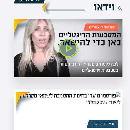
וידאו
מטבעות דיגיטליים
למה ללמוד ביטקוין? | קורס מסחר
במטבעות וירטואליים
שמאות מקרקעין