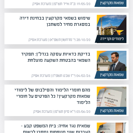
שמאות מקרקעין
19/05/20 (כ״ה אייר תש״פ) | מערכת אפיק
שימוש בשמאי מקרקעין בבחינת דירה
במסגרת מחיר למשתכן
לימודים וקריירה
28/10/20 (י׳ מרחשון תשפ״א) | מערכת אפיק
בדיקת כדאיות עסקה בנדל"ן: תפקיד
השמאי בהבטחת השקעה מוצלחת
שמאות מקרקעין
04/02/26 (י״ז שבט תשפ״ו) | מערכת אפיק
מהם חומרי הלימוד והסילבוס של לימודי
שמאות מקרקעין? כל הפרטים על חומרי
הלימוד
שמאות מקרקעין
03/06/20 (י״א סיון תש״פ) | מערכת אפיק
שמאית נגד אחיה: בית המשפט קבע –
הערכות שווי מנופחות נמסרו לרשות