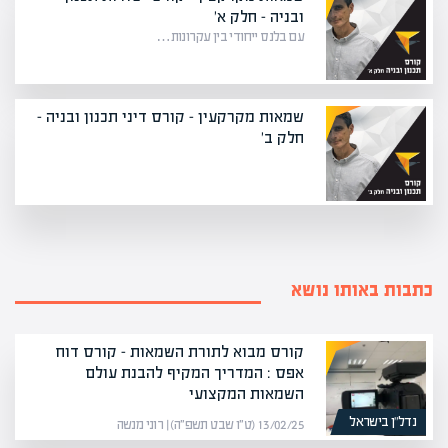
ובניה – חלק א'
עם בלנס ייחודי בין עקרונות…
שמאות מקרקעין – קורס דיני תכנון ובניה -
חלק ב'
כתבות באותו נושא
קורס מבוא לתורת השמאות – קורס דוח
אפס : המדריך המקיף להבנת עולם
השמאות המקצועי
נדל”ן בישראל
13/02/25 (ט״ו שבט תשפ״ה) | רוני מנשה