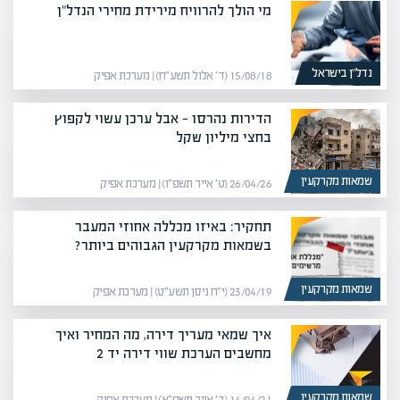
מי הולך להרוויח מירידת מחירי הנדל"ן
נדל”ן בישראל
15/08/18 (ד׳ אלול תשע״ח) | מערכת אפיק
הדירות נהרסו — אבל ערכן עשוי לקפוץ
בחצי מיליון שקל
שמאות מקרקעין
26/04/26 (ט׳ אייר תשפ״ו) | מערכת אפיק
תחקיר: באיזו מכללה אחוזי המעבר
בשמאות מקרקעין הגבוהים ביותר?
שמאות מקרקעין
23/04/19 (י״ח ניסן תשע״ט) | מערכת אפיק
איך שמאי מעריך דירה, מה המחיר ואיך
מחשבים הערכת שווי דירה יד 2
שמאות מקרקעין