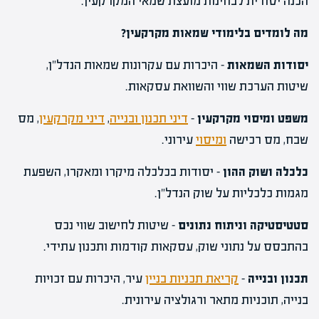
הכנה יסודית לבחינות מועצת שמאי המקרקעין.
מה לומדים בלימודי שמאות מקרקעין
?
יסודות השמאות
– היכרות עם עקרונות שמאות הנדל"ן,
שיטות הערכת שווי והשוואת עסקאות.
משפט ומיסוי מקרקעין
–
דיני תכנון ובנייה
,
דיני מקרקעין
, מס
שבח, מס רכישה
ומיסוי
עירוני.
כלכלה ושוק ההון
– יסודות בכלכלה מיקרו ומאקרו, השפעת
מגמות כלכליות על שוק הנדל"ן.
סטטיסטיקה וניתוח נתונים
– שיטות לחישוב שווי נכס
בהתבסס על נתוני שוק, עסקאות קודמות ותכנון עתידי.
תכנון ובנייה
–
קריאת תכניות בניין
עיר, היכרות עם זכויות
בנייה, תוכניות מתאר ורגולציה עירונית.