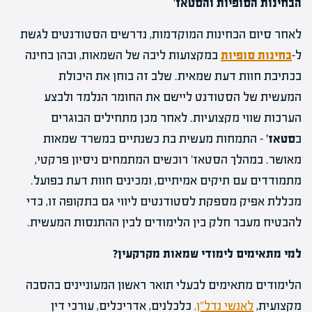
הבחינות הסופיות והסטאז
'
לאחר סיום הבחינות המוקדמות, נדרשים הסטודנטים לגשת
ל-
בחינות סופיות
במקצועות ליבה של השמאות, ובהן בחינה
בכתיבת חוות דעת שמאית. שלב זה בוחן את היכולת
המעשית של הסטודנט ליישם את החומר הנלמד ולבצע
הערכות שווי מקצועיות. לאחר מכן מתחילים הבוגרים
ב
סטאז
'
– התמחות מעשית בת כשנתיים במשרד שמאות
מאושר. במהלך הסטאז' רוכשים המתמחים ניסיון פרקטי,
מתמודדים עם תיקים אמיתיים, ומכינים חוות דעת בפועל.
מכללת אפיק מספקת לסטודנטים ליווי גם בתקופה זו, כדי
להבטיח מעבר חלק בין הלימודים לבין ההתנסות המעשית.
למי מתאימים לימודי שמאות מקרקעין
?
הלימודים מתאימים לבעלי תואר ראשון המעוניינים בהסבה
מקצועית,
לאנשי נדל"ן,
כלכלנים, אדריכלים, עורכי דין