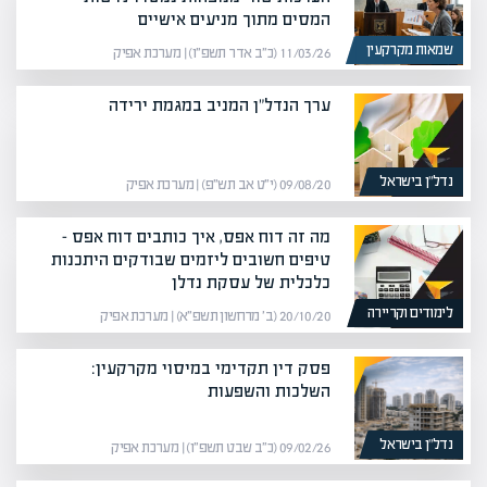
המסים מתוך מניעים אישיים
שמאות מקרקעין
11/03/26 (כ״ב אדר תשפ״ו) | מערכת אפיק
ערך הנדל"ן המניב במגמת ירידה
נדל”ן בישראל
09/08/20 (י״ט אב תש״פ) | מערכת אפיק
מה זה דוח אפס, איך כותבים דוח אפס –
טיפים חשובים ליזמים שבודקים היתכנות
כלכלית של עסקת נדלן
לימודים וקריירה
20/10/20 (ב׳ מרחשון תשפ״א) | מערכת אפיק
פסק דין תקדימי במיסוי מקרקעין:
השלכות והשפעות
נדל”ן בישראל
09/02/26 (כ״ב שבט תשפ״ו) | מערכת אפיק