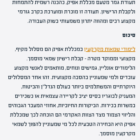
תעודת גמר מטעם מכללת אפיק, כהכנה רשמית להתמחות
ולקבלת הרישיון. תעודה זו מוכרת ומוערכת בקרב גורמי
מקצוע רבים ומהווה יתרון משמעותי בשוק העבודה.
סיכום
לימודי שמאות מקרקעין
במכללת אפיק הם מסלול מקיף,
מקצועי וממוקד מטרה – קבלת רישיון שמאי מוסמך.
הלימודים אונליין, גמישים ונוחים, מותאמים לאנשי מקצוע
עובדים ולמי שמעוניין בהסבה מקצועית. זהו אחד המסלולים
היוקרתיים והמשתלמים ביותר בעולם הנדל"ן והביטוח,
המעניק לבוגריו בסיס יציב לקריירה עצמאית או כשכירים
במשרות בכירות. הביקורות החיוביות, אחוזי המעבר הגבוהים
והליווי הצמוד מצד הצוות האקדמי הם הוכחה לכך שמכללת
אפיק היא הבחירה הטבעית לכל מי שמעוניין להפוך לשמאי
מקרקעין מוסמך.