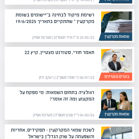
14/04/21 (ב׳ אייר תשפ״א) | מערכת אפיק
רשימת מיקוד לבחינה ב"יישומים בשומת
מקרקעין " שתתקיים בתאריך 19/6/2025
שמאות מקרקעין
25/05/25 (כ״ז אייר תשפ״ה) | מערכת אפיק
תאמר חורי, סטודנט מצטיין, קיץ 22
בוגרים מצטיינים
06/07/22 (ז׳ תמוז תשפ״ב) | יעקב חזן
רגולציה בתחום השמאות: מי מפקח על
המקצוע ומה זה אומר?
שמאות מקרקעין
04/02/26 (י״ז שבט תשפ״ו) | מערכת אפיק
לשכת שמאי המקרקעין – תפקידים, אחריות
והשפעתה על שוק הנדל"ן בישראל