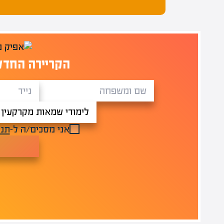
הקריירה החדש
אני מסכים/ה ל-
תנא