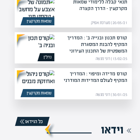
תנאי קבלה ללימודי שמאות
מקרקעין – הדרך הקצרה
שמאות מקרקעין
20/05/21 | מערכת אפיק
קורס תכנון ובנייה ב' : המדריך
המקיף להבנת המסגרת
המשפטית של התכנון העירוני
נדל”ן
13/02/25 | רוני מנשה
קורס מדידה ומיפוי : המדריך
המקיף לעולם המדידות המודרני
שמאות מקרקעין
30/01/25 | רוני מנשה
כל הוידאו
וידאו