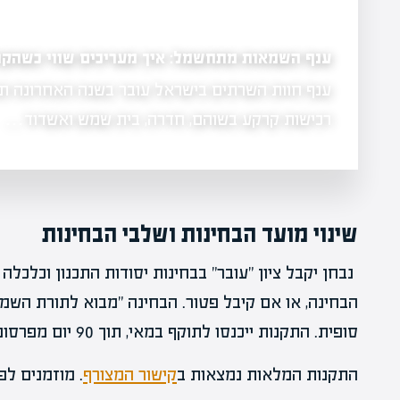
ענף השמאות מתחשמל: איך מעריכים שווי כשהקרק
2026
ענף חוות השרתים בישראל עובר בשנה האחרונה תנ
ים. כמה
רכישות קרקע בשוהם, חדרה, בית שמש ואשדוד…
שינוי מועד הבחינות ושלבי הבחינות
נבחן יקבל ציון "עובר" בבחינות יסודות התכנון וכלכלה
הבחינה, או אם קיבל פטור. הבחינה "מבוא לתורת השמ
סופית. התקנות ייכנסו לתוקף במאי, תוך 90 יום מפרסומן – 22.2.2023
התקנות המלאות נמצאות ב
קישור המצורף
. מוזמנים לפ