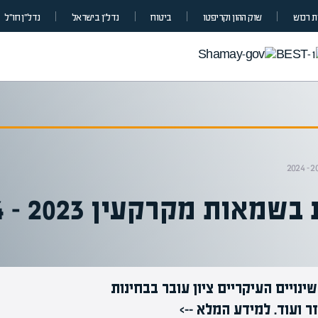
 רכוש
שוק ההון וקריפטו
ביטוח
נדל”ן בישראל
נדל״ן חו״ל
ות מקרקעין 2023 – 2024
נויים העיקריים ציון עובר בבחינות
 ועוד. למידע המלא -->