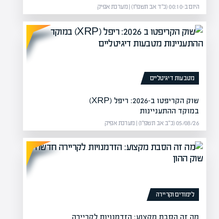
היום ב-00:10 (כ״ד אב תשפ״ו) | מערכת אפיק
מטבעות דיגיטליים
שוק הקריפטו ב-2026: ריפל (XRP)
במוקד ההתעניינות
05/08/26 (כ״ב אב תשפ״ו) | מערכת אפיק
לימודים וקריירה
מה זה הסבת מקצוע: הזדמנויות לקריירה