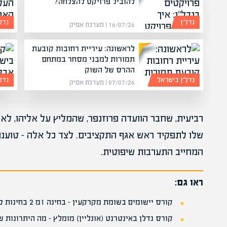
להוביל פרויקט להצלחה?
נדל”ן
נדל
16/07/26 | מערכת אפיק
לראשונה: עיריית רחובות קובעת
תמורות למבני מסחר במתחם
ההרס של השוק
נדל”ן בישראל
נדל
07/07/26 | מערכת אפיק
רביעית, שחבר הוועדה פרוזנפר, שהמליץ על אליהו, לא 
שלו לתפקיד ראש אגף התקציבים. לצד כל אלה – טוענ
המחייב התערבות שיפוטית.
ראו גם:
קורס יישומים בשומת מקרקעין‎‎ – בחינה 1מ 2 בחינות סופיות בשמאות מקרקעין – מכללת אפיק
קורס נדלן באינטרנט (אונליין) מומלץ – מה היתרונות ש