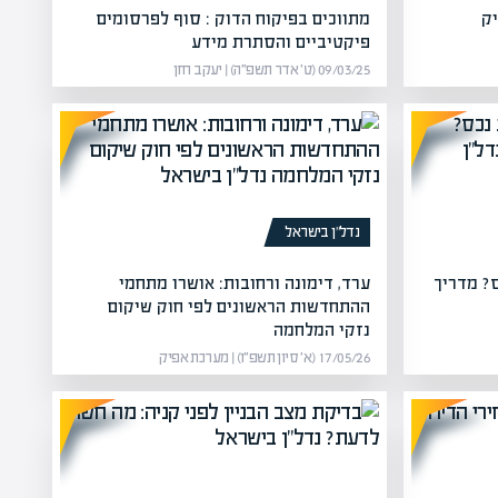
יק
מתווכים בפיקוח הדוק : סוף לפרסומים
פיקטיביים והסתרת מידע
09/03/25 (ט׳ אדר תשפ״ה) | יעקב חזן
נדל”ן בישראל
? מדריך
ערד, דימונה ורחובות: אושרו מתחמי
ההתחדשות הראשונים לפי חוק שיקום
נזקי המלחמה
17/05/26 (א׳ סיון תשפ״ו) | מערכת אפיק