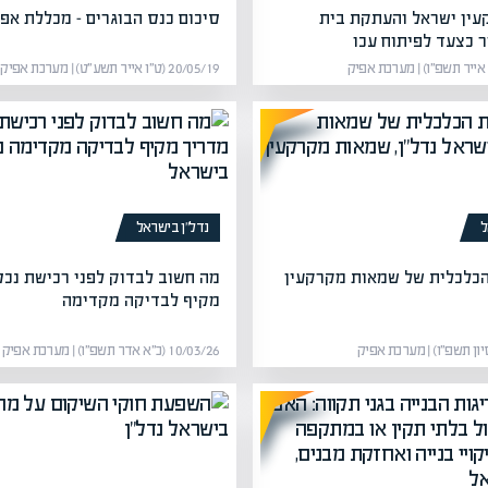
עין ישראל והעתקת בית
סיכום כנס הבוגרים – מכללת אפ
ר כצעד לפיתוח עכו
20/05/19 (ט״ו אייר תשע״ט) | מערכת אפיק
ל
נדל”ן בישראל
כלכלית של שמאות מקרקעין
מה חשוב לבדוק לפני רכישת נכס
מקיף לבדיקה מקדימה
10/03/26 (כ״א אדר תשפ״ו) | מערכת אפיק