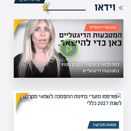
וידאו
מטבעות דיגיטליים
למה ללמוד ביטקוין? | קורס מסחר
במטבעות וירטואליים
שמאות מקרקעין