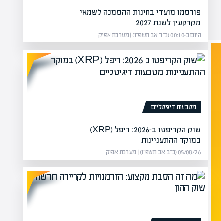
פורסמו מועדי בחינות ההסמכה לשמאי
מקרקעין לשנת 2027
היום ב-00:10 (כ״ד אב תשפ״ו) | מערכת אפיק
מטבעות דיגיטליים
שוק הקריפטו ב-2026: ריפל (XRP)
במוקד ההתעניינות
05/08/26 (כ״ב אב תשפ״ו) | מערכת אפיק