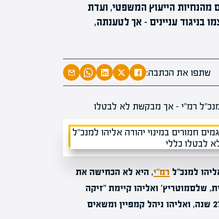
 מהנחיות הייעוץ המשפטי, ועדת
מומחים בהערכת שווי
 בניגוד עניינים – אך לטענתה,
מומחים
מעל
1000
בהערכות שוו
מחכים לכם בא
שתפו את הכתבה:
ליהו למנכ"ל
רמ"י
, היא לא הכחישה את
, שלסמוטריץ' ואליהו קיימת "זיקה
עמוקה" – הם ידידים קרובים, שותפים פוליטיים מזה 27 שנה, ואליהו ניהל קמפיין ומשאים