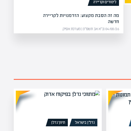
לימודים וקריירה
מה זה הסבת מקצוע: הזדמנויות לקריירה
חדשה
04/08/26 (כ״א אב תשפ״ו) | מערכת אפיק
נדל”ן בישראל
תיווך נדלן