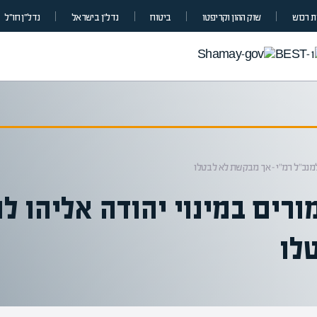
 רכוש
שוק ההון וקריפטו
ביטוח
נדל”ן בישראל
נדל״ן חו״ל
למנכ"ל רמ"י – אך מבקשת לא לבטלו
רים במינוי יהודה אליהו למ
לו