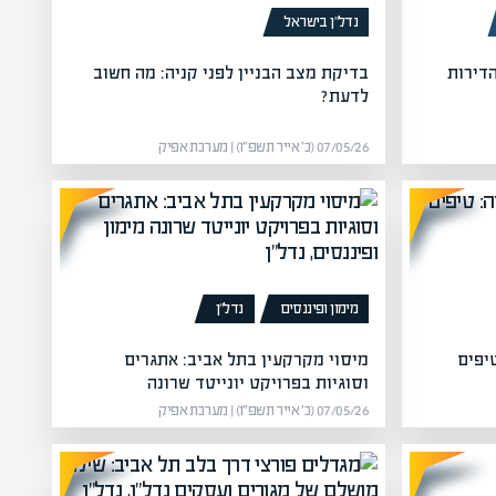
נדל”ן בישראל
דירות
בדיקת מצב הבניין לפני קניה: מה חשוב
לדעת?
07/05/26 (כ׳ אייר תשפ״ו) | מערכת אפיק
מימון ופיננסים
נדל”ן
יפים
מיסוי מקרקעין בתל אביב: אתגרים
וסוגיות בפרויקט יונייטד שרונה
07/05/26 (כ׳ אייר תשפ״ו) | מערכת אפיק