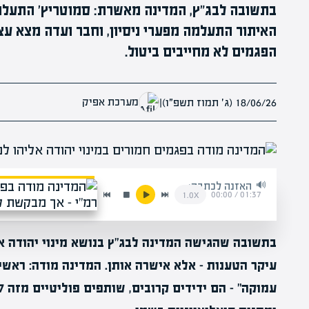
בתשובה לבג"ץ, המדינה מאשרת: סמוטריץ' התעלם
האיתור התעלמה מפערי ניסיון, וחבר ועדה מצא עצמו
הפגמים לא מחייבים ביטול.
מערכת אפיק
18/06/26 (ג׳ תמוז תשפ״ו)
|
האזנה לכתבה:
00:00
/
01:37
1.0x
בתשובה שהגישה המדינה לבג"ץ בנושא מינוי יהודה א
עיקר הטענות – אלא אישרה אותן. המדינה מודה: ראשית