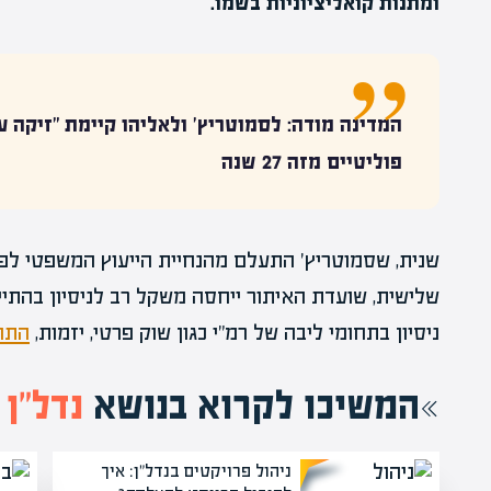
ומתנות קואליציוניות בשמו.
המדינה מודה: לסמוטריץ' ולאליהו קיימת "זיקה ע
פוליטיים מזה 27 שנה
שנית, שסמוטריץ' התעלם מהנחיית הייעוץ המשפטי לפנו
שלישית, שועדת האיתור ייחסה משקל רב לניסיון בהתי
ניסיון בתחומי ליבה של רמ"י כגון שוק פרטי, יזמות,
התחד
המשיכו לקרוא בנושא
נדל”ן
ניהול פרויקטים בנדל"ן: איך