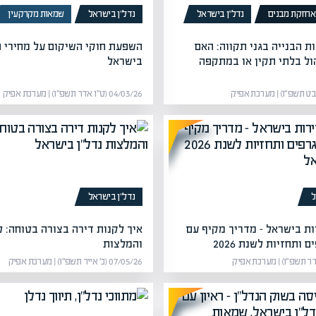
 ואחזקת מבנים
נדל”ן בישראל
נדל”ן בישראל
שמאות מקרקעין
ת הבנייה בגני תקווה: האם
השפעת חוקי השיקום על מחירי ה
ול בלתי תקין או במתקפה
בישראל
04/03/26 (ט״ו אדר תשפ״ו) | מערכת אפיק
ל
נדל”ן בישראל
ות בישראל – מדריך מקיף עם
איך לקנות דירה בצורה בטוחה: ט
ם ותחזיות לשנת 2026
והמלצות
07/05/26 (כ׳ אייר תשפ״ו) | מערכת אפיק