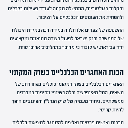
מהווים חלק חשוב בכלכלה המקומית. על ידי מתן תמריצים
והקלות רגולטוריות, הממשלה מקווה לעודד פעילות כלכלית
ולהפחית את העומסים הכלכליים על הציבור.
ההשפעה של צעדים אלו תלויה במידה רבה במידת היכולת
של הממשלה ובנק ישראל לפעול בצורה מתואמת ומקצועית.
יחד עם זאת, יש לזכור כי מדובר בתהליכים ארוכי טווח.
הבנת האתגרים הכלכליים בשוק המקומי
האתגרים הכלכליים בשוק המקומי כוללים מגוון רחב של
נושאים, החל מאינפלציה וכלה בשינויי מדיניות במכרזים
ממשלתיים. ניתוח מעמיק של שוק הנדל"ן והפיננסים הופך
להיות קריטי.
חברות ואנשים פרטיים נאלצים להסתגל למציאות כלכלית