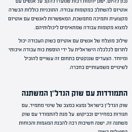
נכון להיום, ישנן יוזמות רבות שנועדו להקל על אנשים עם
אוטיזם להשתלב במקומות עבודה. התוכניות כוללות הכשרה
מקצועית ותמיכה מתמשכת, המאפשרות לאנשים עם אוטיזם
למצוא מקומות עבודה שמתאימים ליכולותיהם.
שילוב מוצלח של אנשים עם אוטיזם בשוק העבודה יכול
לתרום לכלכלה הישראלית על ידי הוספת כוח עבודה איכותי
ומיוחד. הצעדים שננקטים בתחום זה עשויים להוביל
לשינויים משמעותיים בחברה.
התמודדות עם שוק הנדל"ן המשתנה
שוק הנדל"ן בישראל נמצא במצב של שינוי מתמיד, עם
תנודות במחירים ובביקוש. על מנת להתמודד עם שוק
משתנה זה, ישנה חשיבות רבה להבנת המגמות והכוחות
הפועלים בשוק.