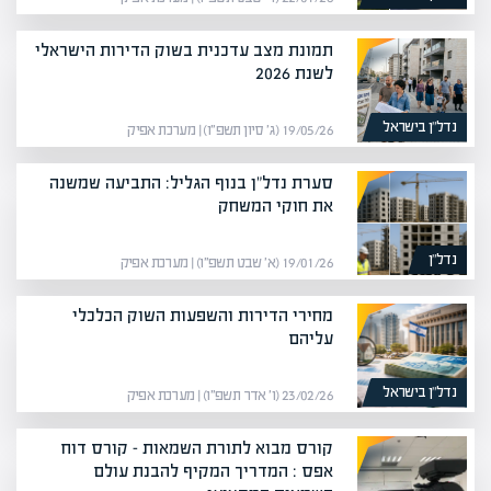
תמונת מצב עדכנית בשוק הדירות הישראלי
לשנת 2026
נדל”ן בישראל
19/05/26 (ג׳ סיון תשפ״ו) | מערכת אפיק
סערת נדל"ן בנוף הגליל: התביעה שמשנה
את חוקי המשחק
נדל”ן
19/01/26 (א׳ שבט תשפ״ו) | מערכת אפיק
מחירי הדירות והשפעות השוק הכלכלי
עליהם
נדל”ן בישראל
23/02/26 (ו׳ אדר תשפ״ו) | מערכת אפיק
קורס מבוא לתורת השמאות – קורס דוח
אפס : המדריך המקיף להבנת עולם