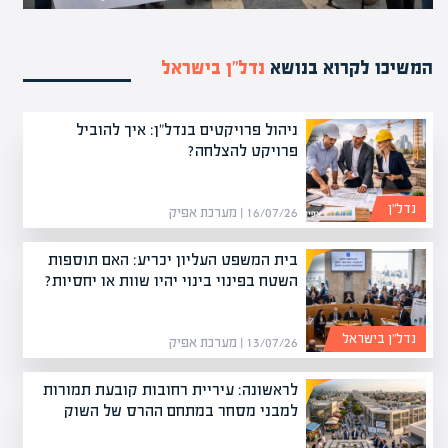
המשיכו לקרוא בנושא
נדל”ן בישראל
ניהול פרויקטים בנדל"ן: איך להוביל
פרויקט להצלחה?
נדל”ן
16/07/26 | מערכת אפיק
בית המשפט העליון יכריע: האם תוספות
השטח בפינוי בינוי יהיו שוות או יחסיות?
נדל”ן בישראל
13/07/26 | מערכת אפיק
לראשונה: עיריית רחובות קובעת תמורות
למבני מסחר במתחם ההרס של השוק