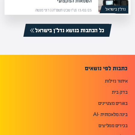
השמאות המקצועי
נדל”ן בישראל
13/02/25 (ט״ו שבט תשפ״ה) | רוני מנשה
כל הכתבות בנושא נדל”ן בישראל
כתבות לפי נושאים
איתור נזילות
בדק בית
בוגרים מצטיינים
בינה מלאכותית -AI
בכירים ממליצים