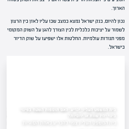
הארוך.
נכון להיום, בנק ישראל נמצא במצב שבו עליו לאזן בין הרצון
לשמור על יציבות כלכלית לבין הצורך להגן על השוק המקומי
מפני תנודות עולמיות. החלטות אלו ישפיעו על שוק הדיור
בישראל.
בית המשפט העליון יכריע: האם תוספות השטח בפינוי
לראשונה: עיריית רחובו
במתחם ההרס של השוק
בינוי יהיו שוות או יחסיות?
יל פרויקט להצלחה?
בית המשפט העליון צפוי להכריע באחת הסוגיות
שנה לאחר נזקי
ת והבנה של