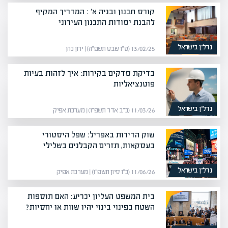
קורס תכנון ובניה א' : המדריך המקיף
להבנת יסודות התכנון העירוני
נדל”ן בישראל
13/02/25 (ט״ו שבט תשפ״ה) | ירון כהן
בדיקת סדקים בקירות: איך לזהות בעיות
פוטנציאליות
נדל”ן בישראל
11/03/26 (כ״ב אדר תשפ״ו) | מערכת אפיק
שוק הדירות באפריל: שפל היסטורי
בעסקאות, תזרים הקבלנים בשלילי
נדל”ן בישראל
11/06/26 (כ״ו סיון תשפ״ו) | מערכת אפיק
בית המשפט העליון יכריע: האם תוספות
השטח בפינוי בינוי יהיו שוות או יחסיות?