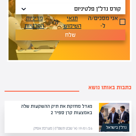
אני מסכים/ה
תנאי
מדיניות
ול-
.
ל-
השימוש
הפרטיות
שלח
כתבות באותו נושא
מגדל מחזקת את תיק ההשקעות שלה
באמצעות קרן ספיר 2
נדל”ן בישראל
19/01/26 (א׳ שבט תשפ״ו) | מערכת אפיק