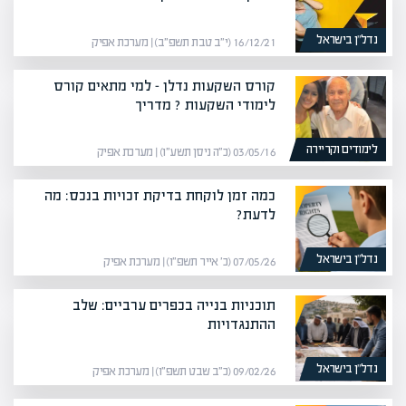
נדל”ן בישראל
16/12/21 (י״ב טבת תשפ״ב) | מערכת אפיק
קורס השקעות נדלן – למי מתאים קורס
לימודי השקעות ? מדריך
לימודים וקריירה
03/05/16 (כ״ה ניסן תשע״ו) | מערכת אפיק
כמה זמן לוקחת בדיקת זכויות בנכס: מה
לדעת?
נדל”ן בישראל
07/05/26 (כ׳ אייר תשפ״ו) | מערכת אפיק
תוכניות בנייה בכפרים ערביים: שלב
ההתנגדויות
נדל”ן בישראל
09/02/26 (כ״ב שבט תשפ״ו) | מערכת אפיק