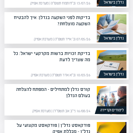
נדל”ן בישראל
13/07/26 (כ״ח תמוז תשפ״ו) | מערכת אפיק
בדיקות לפני השקעה בנדלן: איך להבטיח
השקעה מוצלחת?
נדל”ן בישראל
07/05/26 (כ׳ אייר תשפ״ו) | מערכת אפיק
בדיקת זכויות ברשות מקרקעי ישראל: כל
מה שצריך לדעת
נדל”ן בישראל
10/03/26 (כ״א אדר תשפ״ו) | מערכת אפיק
קורס נדלן למתחילים – המפתח להצלחה
בעולם הנדלן
לימודים וקריירה
16/08/24 (י״ב אב תשפ״ד) | מערכת אפיק
פודקאסט נדל"ן | פודקאסט מקצועי על
נדל"ן – מכללת אפיק