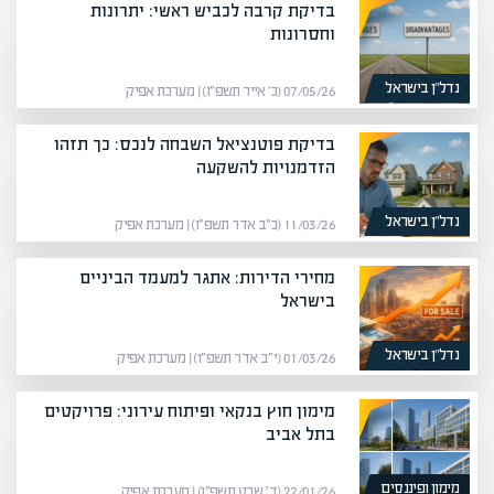
בדיקת קרבה לכביש ראשי: יתרונות
וחסרונות
נדל”ן בישראל
07/05/26 (כ׳ אייר תשפ״ו) | מערכת אפיק
בדיקת פוטנציאל השבחה לנכס: כך תזהו
הזדמנויות להשקעה
נדל”ן בישראל
11/03/26 (כ״ב אדר תשפ״ו) | מערכת אפיק
מחירי הדירות: אתגר למעמד הביניים
בישראל
נדל”ן בישראל
01/03/26 (י״ב אדר תשפ״ו) | מערכת אפיק
מימון חוץ בנקאי ופיתוח עירוני: פרויקטים
בתל אביב
מימון ופיננסים
22/01/26 (ד׳ שבט תשפ״ו) | מערכת אפיק