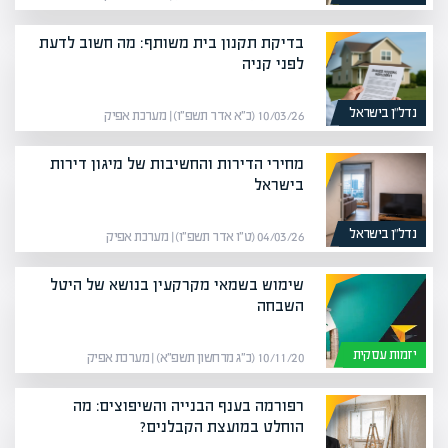
בדיקת תקנון בית משותף: מה חשוב לדעת
לפני קניה
נדל”ן בישראל
10/03/26 (כ״א אדר תשפ״ו) | מערכת אפיק
מחירי הדירות והחשיבות של מיגון דירות
בישראל
נדל”ן בישראל
04/03/26 (ט״ו אדר תשפ״ו) | מערכת אפיק
שימוש בשמאי מקרקעין בנושא של היטל
השבחה
יזמות עסקית
10/11/20 (כ״ג מרחשון תשפ״א) | מערכת אפיק
רפורמה בענף הבנייה והשיפוצים: מה
הוחלט במועצת הקבלנים?