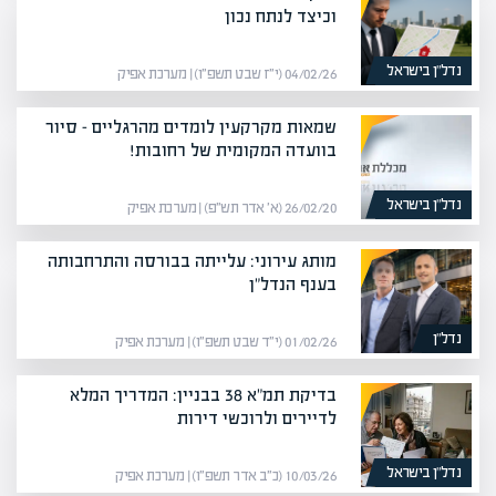
וכיצד לנתח נכון
נדל”ן בישראל
04/02/26 (י״ז שבט תשפ״ו) | מערכת אפיק
שמאות מקרקעין לומדים מהרגליים – סיור
בוועדה המקומית של רחובות!
נדל”ן בישראל
26/02/20 (א׳ אדר תש״פ) | מערכת אפיק
מותג עירוני: עלייתה בבורסה והתרחבותה
בענף הנדל"ן
נדל”ן
01/02/26 (י״ד שבט תשפ״ו) | מערכת אפיק
בדיקת תמ"א 38 בבניין: המדריך המלא
לדיירים ולרוכשי דירות
נדל”ן בישראל
10/03/26 (כ״ב אדר תשפ״ו) | מערכת אפיק