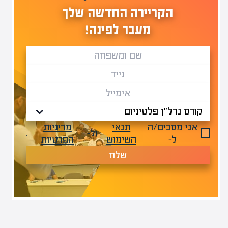
הקריירה החדשה שלך
מעבר לפינה!
אני מסכים/ה
תנאי
מדיניות
ול-
.
ל-
השימוש
הפרטיות
שלח