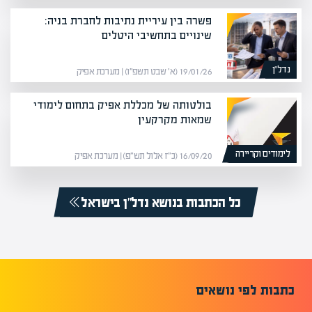
פשרה בין עיריית נתיבות לחברת בניה:
שינויים בתחשיבי היטלים
נדל”ן
19/01/26 (א׳ שבט תשפ״ו) | מערכת אפיק
בולטותה של מכללת אפיק בתחום לימודי
שמאות מקרקעין
לימודים וקריירה
16/09/20 (כ״ז אלול תש״פ) | מערכת אפיק
כל הכתבות בנושא נדל”ן בישראל
כתבות לפי נושאים