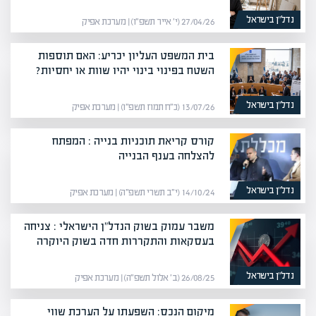
נדל”ן בישראל
27/04/26 (י׳ אייר תשפ״ו) | מערכת אפיק
בית המשפט העליון יכריע: האם תוספות
השטח בפינוי בינוי יהיו שוות או יחסיות?
נדל”ן בישראל
13/07/26 (כ״ח תמוז תשפ״ו) | מערכת אפיק
קורס קריאת תוכניות בנייה : המפתח
להצלחה בענף הבנייה
נדל”ן בישראל
14/10/24 (י״ב תשרי תשפ״ה) | מערכת אפיק
משבר עמוק בשוק הנדל"ן הישראלי : צניחה
בעסקאות והתקררות חדה בשוק היוקרה
נדל”ן בישראל
26/08/25 (ב׳ אלול תשפ״ה) | מערכת אפיק
מיקום הנכס: השפעתו על הערכת שווי