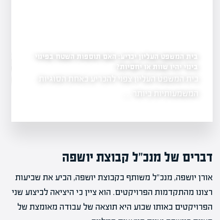
בית המשפט העליון יכריע: האם תוספות השטח בפינוי
לראשונה: עיריית רחובו
במתחם ההרס של השוק
בינוי יהיו שוות או יחסיות?
יל פרויקט להצלחה?
בית המשפט העליון צפוי להכריע באחת הסוגיות
שנה לאחר נזקי
ת והבנה של
ברחובות…
המשמעותיות ביותר…
דברים של מנכ"ל קבוצת יושפה
אורן יושפה, מנכ"ל משותף בקבוצת יושפה, הביע את שביעות
רצונו מהתקדמות הפרויקטים. הוא ציין כי היציאה לביצוע שני
הפרויקטים באותו שבוע היא תוצאה של עבודה מאומצת של