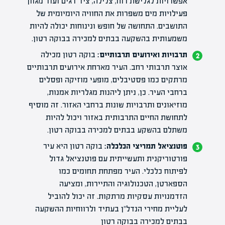
אפשרויות לגלישת רוח, צלילה, ציד דגים ועוד מגוון
פעילויות מים משפרות את החוויה היומיומית של
התושבים. התחושה של חופש ונינוחות יכולה להיות
משמעותית בהשקעה בבתים למכירה בבוקה רטון.
תרבויות ואירועים תרבותיים:
בוקה רטון מכילה
אוצר תרבותי רחב. העיר מארחת אירועים תרבותיים
מרתקים כמו פסטיבלים, מופעי מוזיקה ופסלים
ברחבי העיר. כן, ניתן ליהנות מגלריות אמנות,
מוזיאונים ותרבויות שונות ברחבי האזור. זה מוסיף
לתחושת החיים התרבותית באזור ויכול להיות
משתלם בהשקע בבתים למכירה בבוקה רטון.
פוטנציאל תמריצי הכלכלה:
בוקה רטון היא עיר
פורטוריקנית ותעשייתית עם פוטנציאל גדול
לפיתוח כלכלי. העיר מפתחת תחומים כמו
הספארטן, הטכנולוגיה והתיירות, ומציעה
הזדמנויות עסקיות מרתקות. זה יכול להוביל
לעליית מחירי הנדל"ן בעתיד ולרווחיות ההשקעה
בבתים למכירה בבוקה רטון