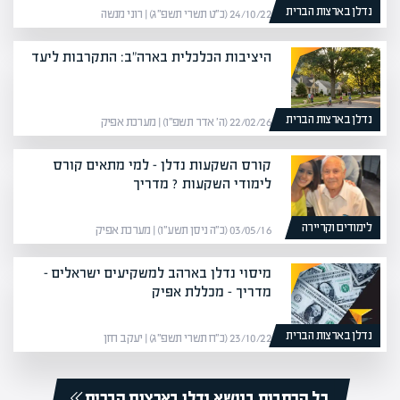
נדלן בארצות הברית
24/10/22 (כ״ט תשרי תשפ״ג) | רוני מנשה
היציבות הכלכלית בארה"ב: התקרבות ליעד
נדלן בארצות הברית
22/02/26 (ה׳ אדר תשפ״ו) | מערכת אפיק
קורס השקעות נדלן – למי מתאים קורס
לימודי השקעות ? מדריך
לימודים וקריירה
03/05/16 (כ״ה ניסן תשע״ו) | מערכת אפיק
מיסוי נדלן בארהב למשקיעים ישראלים –
מדריך – מכללת אפיק
נדלן בארצות הברית
23/10/22 (כ״ח תשרי תשפ״ג) | יעקב חזן
כל הכתבות בנושא נדלן בארצות הברית