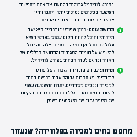
בפורט לורידייל גבוהים בהתאם. אם אתם מחפשים
השקעה בסכומים נמוכים
יותר, ייתכן ויהיו
אפשרויות טובות יותר באזורים אחרים.
תחושת עומס:
כיוון
שפורט לודרדייל
היא יעד
תיירותי ותוכל להיות מקום עמוס בפרקי השיא,
עלול להיות לחץ תנועה בזמנים כאלה. זה יכול
להשפיע על חוויית המגורים והתחושה הכללית של
האזור וכך גם לערך הבתים בפורט לורידייל.
תחרות:
עם הפופולריות הגבוהה של פורט
לודרדייל, יש תחרות גבוהה עבור רכישת בתים
למכירה ונכסים מסחריים. יתרון ההשקעה עשוי
להיות יחסית נמוך בגלל התחרות הגבוהה והקיום
של מספר גדול של משקיעים בשוק.
מחפש בתים למכירה בפלורידה? שנעזור