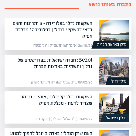
כתבות באותו נושא
השקעות נדלן בפלורידה – 3 יתרונות והאם
כדאי להשקיע בנדל"ן בפלורידה? מכללת
אפיק
נדלן בארצות הברית
26/10/22 (א׳ מרחשון תשפ״ג) | רוני מנשה
Bezot: חברה ישראלית בפרויקטים של
נדל"ן ותשתיות בארצות הברית
נדל״ן חו״ל
09/02/26 (כ״ב שבט תשפ״ו) | מערכת אפיק
השקעות נדלן קליבלנד, אוהיו – כל מה
שצריך לדעת – מכללת אפיק
נדל”ן בישראל
18/09/22 (כ״ב אלול תשפ״ב) | יעקב חזן
האם שוק הנדל"ן בארה"ב יוכל להפוך למנוע