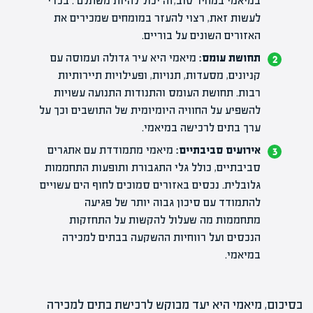
במיאמי במחיר טוב,זה יכול להיות משתלם . בכדי
לעשות זאת, רצוי להעזר במומחים שמכירים את
האזורים השונים על בוריים.
תחושת עומס:
מיאמי היא עיר גדולה ועמוסה עם
קניונים, מסעדות, תנויות, ופעילויות תיירותיות
רבות. תחושת העומס והתנודות התנועה עשויות
להשפיע על החוויה היומיומית של התושבים וכך על
ערך בתים לרכישה במיאמי.
אירועים סביבתיים:
מיאמי מתמודדת עם אתגרים
סביבתיים, כולל גלי התגבורת ותופעות התחממות
גלובלית. נכסים באזורים סמוכים לחוף הים עשויים
להתמודד עם סיכון גבוה יותר של פגיעה
מתחממות מה שעלול להקשות על התחזקות
הנכסים ועל רווחיות ההשקעה בבתים למכירה
במיאמי.
בסיכום, מיאמי היא יעד מבוקש לרכישת בתים למכירה