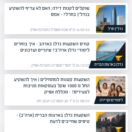
שוקלים לקנות דירה; האם לא עדיף להשקיע
בנדל"ן בחו"ל? – אמס
נדל״ן חו״ל
16/02/26 (כ״ט שבט תשפ״ו) | מערכת אפיק
קורס השקעות נדלן בארהב – איך בוחרים
לימודי נדלן ארה"ב? שינויים ועדכונים
נדלן בארצות הברית
25/10/22 (ל׳ תשרי תשפ״ג) | מערכת אפיק
השקעות קטנות למתחילים | איך להשקיע
החל מ 1000 שקל בעסקאות מניבות
לצעירים? – מכללת אפיק
לימודים וקריירה
21/08/22 (כ״ד אב תשפ״ב) | יעקב חזן
השקעות נדלן בארצות הברית {ארה"ב} –
טיפים שחייבים לדעת