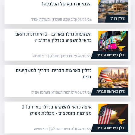
הצמיחה הבא של הכלכלה?
נדל״ן חו״ל
09/02/26 (כ״ב שבט תשפ״ו) | מערכת אפיק
השקעות נדלן בארהב – 3 היתרונות והאם
כדאי להשקיע בנדל"ן ארה"ב ?
נדלן בארצות הברית
26/10/22 (א׳ מרחשון תשפ״ג) | רוני מנשה
נדל"ן בארצות הברית: מדריך למשקיעים
זרים
נדלן בארצות הברית
04/07/26 (י״ט תמוז תשפ״ו) | מערכת אפיק
איפה כדאי להשקיע בנדלן בארהב? 3
מקומות מומלצים – מכללת אפיק
נדלן בארצות הברית
24/10/22 (כ״ט תשרי תשפ״ג) | רוני מנשה