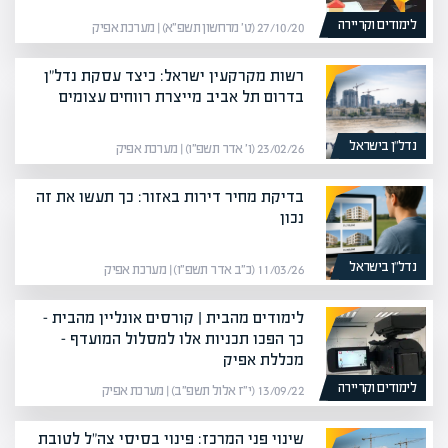
לימודים וקריירה
27/10/20 (ט׳ מרחשון תשפ״א) | מערכת אפיק
רשות מקרקעין ישראל: כיצד עסקת נדל"ן
בדרום תל אביב מייצרת רווחים עצומים
נדל”ן בישראל
23/02/26 (ו׳ אדר תשפ״ו) | מערכת אפיק
בדיקת מחיר דירות באזור: כך תעשו את זה
נכון
נדל”ן בישראל
11/03/26 (כ״ב אדר תשפ״ו) | מערכת אפיק
לימודים מהבית | קורסים אונליין מהבית –
כך הפכו תכניות אלו למסלול המועדף –
מכללת אפיק
לימודים וקריירה
13/09/22 (י״ז אלול תשפ״ב) | מערכת אפיק
שינוי פני המרכז: פינוי בסיסי צה"ל לטובת