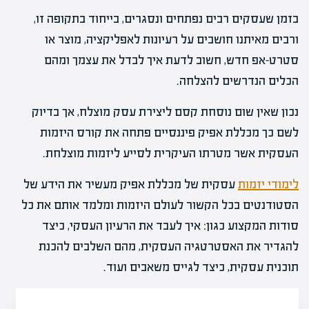
בזמן שעסקים רבים נפתחים ונסגרים, בייחוד בתקופה זו,
ורבים מאיתנו חושבים על רעיונות לאפליקציה, מוצר או
סטרט-אפ חדש, חשוב לדעת איך לבדל את עצמך ומהם
הכלים הנדרשים להצלחה.
נכון שאין שום נוסחת קסם ליצירת עסק מוצלח, אך בדיוק
לשם כך מכללת אפיק פיננסיים פתחה את קורס היזמות
העסקית אשר מטרתו העיקרית לסייע ליזמות מוצלחת.
לימודי יזמות
עסקית של מכללת אפיק מעשיר את הידע של
הסטודנטים בכל הקשור לעולם היזמות ומלמד אותם את כל
סודות המקצוע כגון: איך לעבד את הרעיון העסקי, כיצד
להגדיר את האסטרטגיה העסקית, מהם השלבים להכנת
תוכנית עסקית, כיצד לגייס משאבים ועוד.