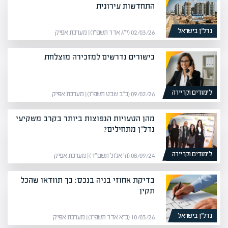
התחדשות עירונית
נדל”ן בישראל
02/03/26 (י״ג אדר תשפ״ו) | מערכת אפיק
כישורים נדרשים למזכירה מוצלחת
לימודים וקריירה
09/02/26 (כ״ב שבט תשפ״ו) | מערכת אפיק
מהן הטעויות הנפוצות ביותר בקרב משקיעי
נדל"ן מתחילים?
לימודים וקריירה
08/09/24 (ה׳ אלול תשפ״ד) | מערכת אפיק
בדיקת אחוזי בניה בנכס: כך תוודאו שהכל
תקין
נדל”ן בישראל
10/03/26 (כ״א אדר תשפ״ו) | מערכת אפיק