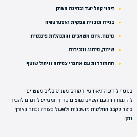
זיהוי קהל יעד ובחינת השוק
בניית תוכנית עסקית ואסטרטגיה
מימון, גיוס משאבים והתנהלות פיננסית
שיווק, מיתוג ומכירות
התמודדות עם אתגרי צמיחה וניהול שוטף
בנוסף לידע התיאורטי, הקורס מעניק כלים מעשיים
להתמודדות עם קשיים נפוצים בדרך, ומסייע ליזמים להבין
כיצד לקבל החלטות מושכלות ולפעול בצורה נכונה לאורך
זמן.