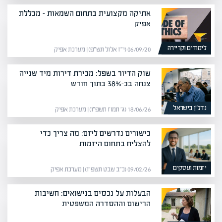
אתיקה מקצועית בתחום השמאות – מכללת
אפיק
לימודים וקריירה
06/09/20 (י״ז אלול תש״פ) | מערכת אפיק
שוק הדיור בשפל: מכירת דירות מיד שנייה
צנחה בכ-38% בתוך חודש
נדל”ן בישראל
18/06/26 (ג׳ תמוז תשפ״ו) | מערכת אפיק
כישורים נדרשים ליזם: מה צריך כדי
להצליח בתחום היזמות
יזמות ועסקים
09/02/26 (כ״ב שבט תשפ״ו) | מערכת אפיק
הבעלות על נכסים בנישואים: חשיבות
הרישום וההסדרה המשפטית