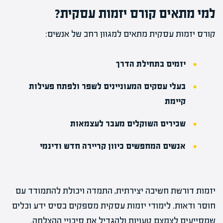
למי מתאים קורס יזמות עסקית?
קורס יזמות עסקית מתאים למגוון רחב של אנשים:
יזמים בתחילת הדרך
בעלי עסקים המעוניינים לשפר ולפתח פעילות
קיימת
שכירים השוקלים מעבר לעצמאות
אנשים המחפשים כיוון קריירה חדש ודינמי
יזמות דורשת חשיבה יצירתית, התמדה ויכולת להתמודד עם
חוסר ודאות. לימודי יזמות עסקית מספקים בסיס ידע וכלים
שמסייעים לצמצם טעויות ולהגדיל את סיכויי ההצלחה.