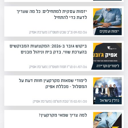
יזמות עסקית למתחילים: כל מה שצריך
לדעת כדי להתחיל
יזמות ועסקים
09/02/26 (כ״ב שבט תשפ״ו) | מערכת אפיק
ביקוש גובר ב-2026: המקצועות המבוקשים
בהערכת שווי, בדק בית וניהול מבנים
לימודים וקריירה
01/07/26 (ט״ז תמוז תשפ״ו) | מערכת אפיק
לימודי שמאות מקרקעין חוות דעת על
המסלול – מכללת אפיק
נדל”ן בישראל
02/01/20 (ה׳ טבת תש״פ) | מערכת אפיק
למה צריך שמאי מקרקעין?