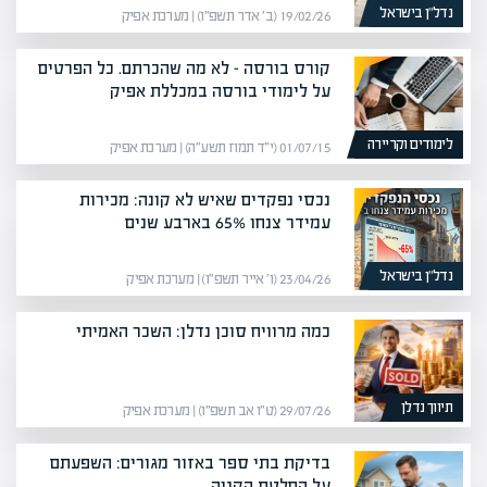
נדל”ן בישראל
19/02/26 (ב׳ אדר תשפ״ו) | מערכת אפיק
קורס בורסה – לא מה שהכרתם. כל הפרטים
על לימודי בורסה במכללת אפיק
לימודים וקריירה
01/07/15 (י״ד תמוז תשע״ה) | מערכת אפיק
נכסי נפקדים שאיש לא קונה: מכירות
עמידר צנחו 65% בארבע שנים
נדל”ן בישראל
23/04/26 (ו׳ אייר תשפ״ו) | מערכת אפיק
כמה מרוויח סוכן נדלן: השכר האמיתי
תיווך נדלן
29/07/26 (ט״ו אב תשפ״ו) | מערכת אפיק
בדיקת בתי ספר באזור מגורים: השפעתם
על החלטת הקניה