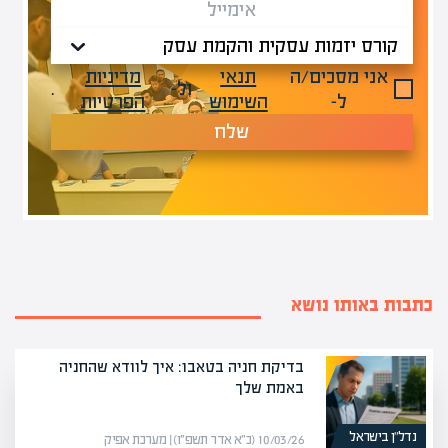
אני מסכים/ה
תנאי
מדיניות
ול-
.
ל-
השימוש
הפרטיות
שלח
כתבות באותו נושא
בדיקת חניה בטאבו: איך לוודא שהחניה
באמת שלך
נדל”ן בישראל
10/03/26 (כ״א אדר תשפ״ו) | מערכת אפיק