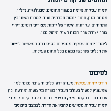
תחומים של קורס יזמות
יזמות עסקית קיימת במגוון תחומים: טכנולוגיה, נדל״ן,
מסחר, מזון, חינוך, יזמות חברתית ועוד. למרות השוני בין
התחומים, עקרונות היסוד של יזמות נשארים דומים: זיהוי
צורך, יצירת ערך, הבנת השוק וניהול נכון.
לימודי יזמות עסקית מספקים בסיס רחב המאפשר ליישם
את הכלים שנרכשו כמעט בכל תחום פעילות.
לסיכום
קורס יזמות עסקית
מעניק ידע, כלים וחשיבה נכונה למי
שמעוניין לפעול בעולם העסקי בצורה מקצועית ומודעת. בין
אם מדובר בהקמת עסק חדש או בפיתוח עסק קיים, לימודי
יזמות עסקית מסייעים להבין את הדרך, לצמצם סיכונים