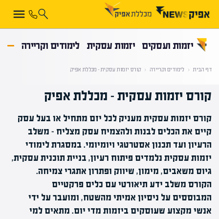
קראת 0% מתוך הכתבה
יזמות ועסקים
יזמות עסקית
לימודים וקריירה
דף הבית
‹
לימודים וקריירה
‹
קורס יזמות עסקית – מכללת אפיק
קורס יזמות עסקית – מכללת אפיק
קורס יזמות עסקית מעניק לכל יזם מתחיל או בעל עסק
קיים את הכלים לבנות ולהצמיח עסק מצליח – משלב
הרעיון ועד תכנון אסטרטגי ויומיומי. במסגרת לימודי
יזמות עסקית נלמדים פיתוח רעיון, בניית תוכנית עסקית,
גיוס משאבים, מימון, שיווק ופתרון אתגרי צמיחה.
הקורס משלב ידע תיאורטי עם כלים פרקטיים
המבוססים על ניסיון אמיתי מהשטח, ומועבר על ידי
אנשי מקצוע שעוסקים ביזמות מדי יום. מתאים למי