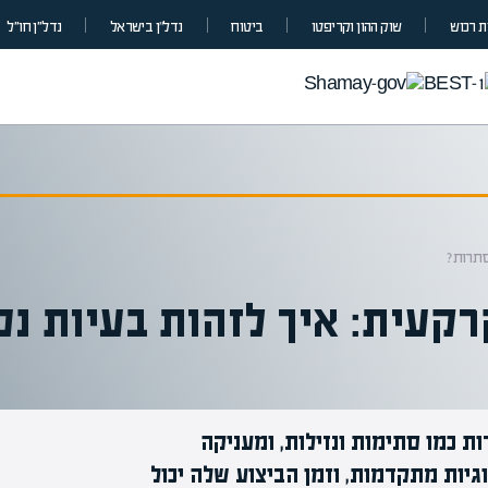
 רכוש
שוק ההון וקריפטו
ביטוח
נדל”ן בישראל
נדל״ן חו״ל
סתרות?
קעית: איך לזהות בעיות נ
 כמו סתימות ונזילות, ומעניקה
מומחים בהערכת שווי
יות מתקדמות, וזמן הביצוע שלה יכול