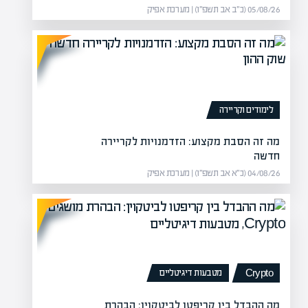
05/08/26 (כ״ב אב תשפ״ו) | מערכת אפיק
דיווח ופיצוי
ממס רכוש וקרן הפיצויים, תוך
לימודים וקריירה
ות, פינוי…
מה זה הסבת מקצוע: הזדמנויות לקריירה
חדשה
04/08/26 (כ״א אב תשפ״ו) | מערכת אפיק
מטבעות דיגיטליים
Crypto
מה ההבדל בין קריפטו לביטקוין: הבהרת