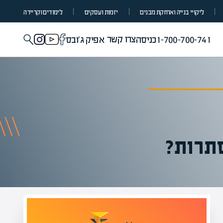
ליקויי בנייה ואחזקת מבנים
יזמות ועסקים
לימודים וקריירה
צרו קשר
1-700-700-741
כניסה
אפיק ג'ובס
סתרות?