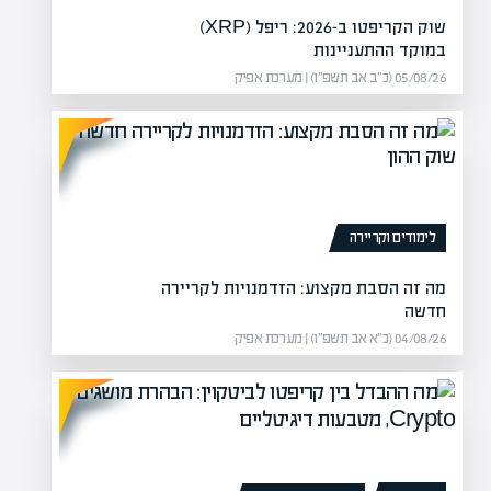
לם ממנה: מה קרה לאמנות?
שוק הקריפטו ב-2026: ריפל (XRP)
במוקד ההתעניינות
05/08/26 (כ״ב אב תשפ״ו) | מערכת אפיק
לימודים וקריירה
מה זה הסבת מקצוע: הזדמנויות לקריירה
חדשה
04/08/26 (כ״א אב תשפ״ו) | מערכת אפיק