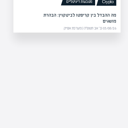
מטבעות דיגיטליים
Crypto
מה ההבדל בין קריפטו לביטקוין: הבהרת
מושגים
03/08/26 (כ׳ אב תשפ״ו) | מערכת אפיק