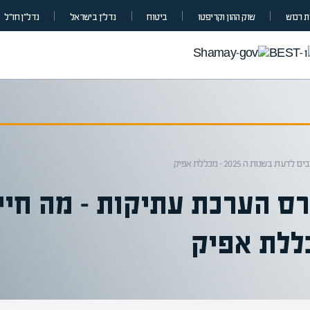
 רכוש
שוק ההון וקריפטו
ביטוח
נדל”ן בישראל
נדל״ן חו״ל
ות ה 2025 – מכללת אפיק
ס הערכת עתיקות – מה חיי