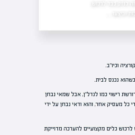
ה לנזק כבד לרכוש.
בביקור בטוקיו עלתה שאלה שקשה להתע
ממיצבי הענק של teamLab ועד הפסלים ההיפר-ריאליסטיים של…
בות וביצעו…
רציה וכיו"ב.
שהוא נכנס לבית.
רשת רישוי כמו לנדל"ן, אבל שמאי נבחן
 כל מעסיק אחר, והוא ודאי נבחן על ידי
ש לרכוש כלים מקצועיים להערכה מדוייקת