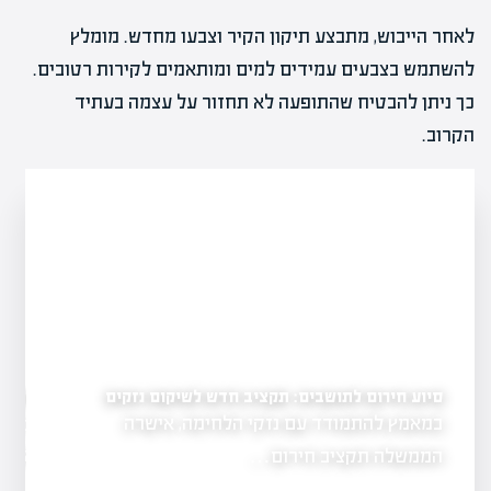
לאחר הייבוש, מתבצע תיקון הקיר וצבעו מחדש. מומלץ
להשתמש בצבעים עמידים למים ומותאמים לקירות רטובים.
כך ניתן להבטיח שהתופעה לא תחזור על עצמה בעתיד
הקרוב.
 נדל"ן חייבים לדעת
סיוע חירום לתושבים: תקציב חדש לשיקום נזקים
מענה מהיר לנזקי מים: 
במאמץ להתמודד עם נזקי הלחימה, אישרה
נזקי מים יכולים 
תחדשות
מלחמה. במאמר
הממשלה תקציב חירום…