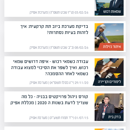
שמאות רכוש
03/02/26 (ט״ז שבט תשפ״ו) | מערכת אפיק
בדיקת מערכת ביוב תת קרקעית: איך
לזהות בעיות נסתרות?
איתור נזילות
08/02/26 (כ״ב שבט תשפ״ו) | מערכת אפיק
עבודה כשמאי רכוש – איפה דרושים שמאי
רכוש, ואיך לשפר את הסיכוי למצוא עבודה
כשמאי לאחר ההסמכה?
לימודים וקריירה
29/11/20 (י״ג כסלו תשפ״א) | מערכת אפיק
קורס ניהול פרויקטים בבניה – כל מה
שצריך לדעת בשנות ה 2020 | מכללת אפיק
בדק בית
01/07/15 (י״ד תמוז תשע״ה) | מערכת אפיק