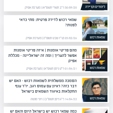
לימודים וקריירה
30/09/20 (י״ב תשרי תשפ״א) | מערכת אפיק
שמאי רכוש לדירה פרטית: מתי כדאי
לפנות?
שמאות רכוש
03/02/26 (ט״ז שבט תשפ״ו) | מערכת אפיק
מהם פריטי אומנות | איזה פריטי אומנות
אפשר להעריך | ומה זה ישראליינה – מכללת
אפיק
שמאות רכוש
01/04/21 (י״ט ניסן תשפ״א) | מערכת אפיק
הסמכה ממשלתית לשמאות רכוש – האם יש
דבר כזה? ראיון עם עמוס רגב, יו"ר ענף
החקלאות באיגוד השמאים בישראל
שמאות רכוש
14/04/22 (י״ג ניסן תשפ״ב) | רוני מנשה
כמה שמאי רכוש יש בישראל היום והאם יש