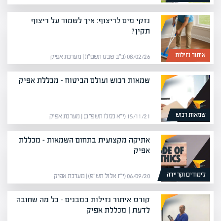
נזקי מים לריצוף: איך לשמור על ריצוף
תקין?
איתור נזילות
08/02/26 (כ״ב שבט תשפ״ו) | מערכת אפיק
שמאות רכוש ועולם הביטוח – מכללת אפיק
שמאות רכוש
15/11/21 (י״א כסלו תשפ״ב) | מערכת אפיק
אתיקה מקצועית בתחום השמאות – מכללת
אפיק
לימודים וקריירה
06/09/20 (י״ז אלול תש״פ) | מערכת אפיק
קורס איתור נזילות במבנים – כל מה שחובה
לדעת | מכללת אפיק