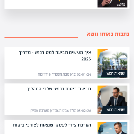
כתבות באותו נושא
איך מגישים תביעה למס רכוש – מדריך
2025
שמאות רכוש
02/01/24 (כ״א טבת תשפ״ד) | ירון כהן
תביעת ביטוח רכוש: שלבי התהליך
שמאות רכוש
03/02/26 (ט״ז שבט תשפ״ו) | מערכת אפיק
הערכת ציוד לעסק: שמאות לצורכי ביטוח