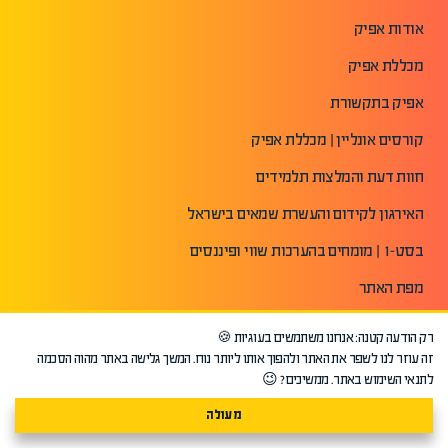
אודות אפיק
מכללת אפיק
אפיק בתקשורת
קורסים אונליין | מכללת אפיק
חוות דעת והמלצות תלמידים
האירגון לקידום והעשרת שמאים בישראל
בסט-1 | מומחים בהערכות שווי ופיננסים
מפת האתר
הצהרת נגישות
רק הודעה קטנה: אנחנו משתמשים בעוגיות 🍪
זה עוזר לנו לשפר את האתר ולהפוך אותו ליותר נוח. המשך גלישה באתר מהוה הסכמה
תנאי שימוש באתר
לתנאי השימוש באתר. ממשיכים? 😉
מדיניות פרטיות
מעולה