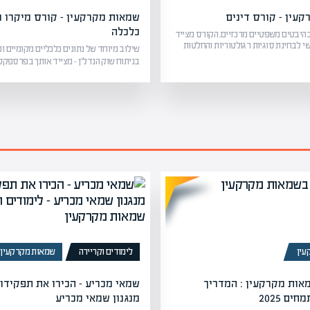
עין – קורס דינים
שמאות מקרקעין – קורס מיקרו ו
כלכלה
היבטים משפטיים מרכזיים, הקורס מצייד
י לבחינת סוגיות רגולטוריות והחלטות
שילוב מיוחד של נתונים כלכליים מקומיים וכ
בניתוח שוק הנדל”ן – מצייד אותך בפרספ
עין
לימודים וקריירה
שמאות מקרקעין
ות מקרקעין : המדריך
שמאי מכריע – הכירו את תפקידו
ם 2025
מנגנון שמאי מכריע