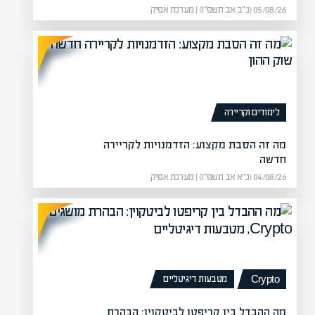
05/08/26 (כ״ב אב תשפ״ו) | מערכת אפיק
לימודים וקריירה
מה זה הסבת מקצוע: הזדמנויות לקריירה
חדשה
04/08/26 (כ״א אב תשפ״ו) | מערכת אפיק
מטבעות דיגיטליים
Crypto
מה ההבדל בין קריפטו לביטקוין: הבהרת