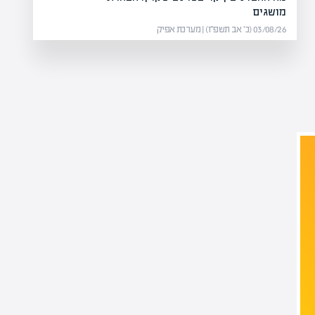
מושגים
03/08/26 (כ׳ אב תשפ״ו) | מערכת אפיק