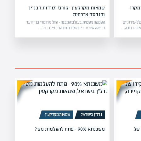
מקרו
שמאות מקרקעין -קורס יסודות הבניין
והנדסה אזרחית
לל-עירוניים
העמקה מעשית בעולם המבנה – החל מחומרי בניין ועד
קטיבה רחבה…
קריאה אינטגרלית של דוחות הנדסיים בכל…
נדל”ן בישראל
שמאות מקרקעין
 של
משכנתא 90% – פתח להעלמות מס?