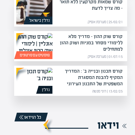
קורס שמאות מקרקעין ללא תואר
– מה צריך לדעת
נדל”ן בישראל
25/02/21 | מערכת אפיק
קורס שוק ההון – מדריך מלא
ללימודי מסחר במניות ושוק ההון
למתחילים
פוסטים עם סרטונים
01/07/15 | מערכת אפיק
קורס תכנון ובנייה ב' : המדריך
המקיף להבנת המסגרת
המשפטית של התכנון העירוני
נדל”ן
13/02/25 | רוני מנשה
כל הוידאו
וידאו