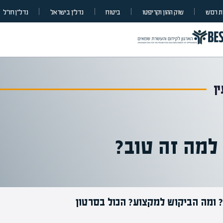
 רכוש
שוק ההון וקריפטו
ביטוח
נדל”ן בישראל
נדל״ן חו״ל
ן
למה זה טוב?
 ומה הביקוש למקצוע? הכול בסרטון
מומחים בהערכת שווי