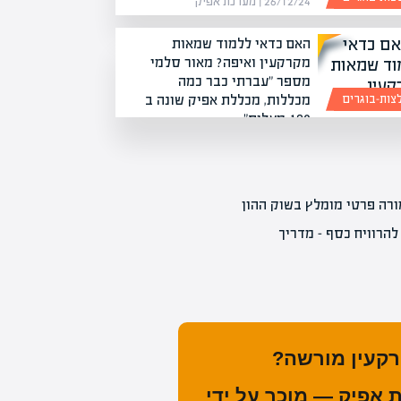
26/12/24 | מערכת אפיק
האם כדאי ללמוד שמאות
מקרקעין ואיפה? מאור סלמי
מספר "עברתי כבר כמה
מכללות, מכללת אפיק שונה ב
צות-בוגרים
180 מעלות"
16/02/23 | מערכת אפיק
מורה פרטי מומלץ בשוק ההון
להרוויח כסף – מדריך
רקעין מורשה?
אפיק — מוכר על ידי