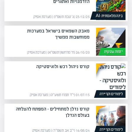
הזדמנויות ואתגרים
בינה מלאכותית -AI
23/12/25 (ג׳ טבת תשפ״ו) | מערכת אפיק
מאבק השמאים בישראל במערכות
ממוחשבות ממשיך
יזמות עסקית
26/10/20 (ח׳ מרחשון תשפ״א) | מערכת אפיק
קורס ניהול רכש ולוגיסטיקה
לימודים וקריירה
01/07/15 (י״ד תמוז תשע״ה) | מערכת אפיק
קורס נדלן למתחילים – המפתח להצלחה
בעולם הנדלן
לימודים וקריירה
16/08/24 (י״ב אב תשפ״ד) | מערכת אפיק