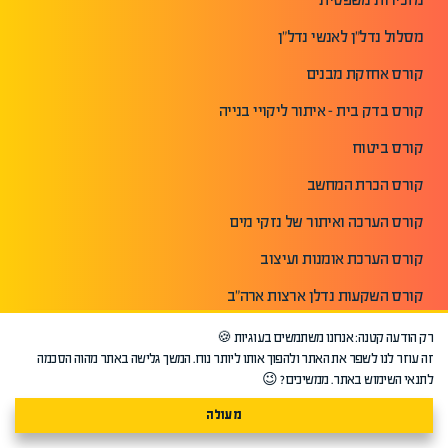
מסלול נדל"ן לאנשי נדל"ן
קורס אחזקת מבנים
קורס בדק בית - איתור ליקויי בנייה
קורס ביטוח
קורס הכרת המחשב
קורס הערכה ואיתור של נזקי מים
קורס הערכת אומנות ועיצוב
קורס השקעות נדלן ארצות ארה"ב
קורס יזמות נדלן
רק הודעה קטנה: אנחנו משתמשים בעוגיות 🍪
זה עוזר לנו לשפר את האתר ולהפוך אותו ליותר נוח. המשך גלישה באתר מהוה הסכמה
קורס יזמות עסקית והקמת עסק
לתנאי השימוש באתר. ממשיכים? 😉
קורס ייעוץ משכנתאות
מעולה
קורס מזכירות בכירה וניהול לשכה