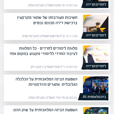
לימודים וקריירה
19/01/26 (א׳ שבט תשפ״ו) | מערכת אפיק
חשיבות מעורבותו של שמאי מקרקעין
ברכישת דירה מכונס נכסים
לימודים וקריירה
12/11/20 (כ״ה מרחשון תשפ״א) | מערכת אפיק
מלגות לימודים לחרדים – כל המלגות
לציבור החרדי ללימודי מקצוע במקום אחד
לימודים וקריירה
12/07/22 (י״ג תמוז תשפ״ב) | יעקב חזן
השפעת הבינה המלאכותית על הכלכלה
הגלובלית: אתגרים והזדמנויות
בינה מלאכותית -AI
25/02/26 (ח׳ אדר תשפ״ו) | מערכת אפיק
השפעת הבינה המלאכותית על שוק ההון: