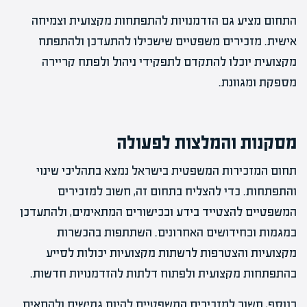
התחום מציע גם הזדמנויות להתפתחות מקצועית וצמיחה
אישית. מזכירים משפטיים שישכילו להתעדכן ולהתפתח
מקצועית יוכלו להתקדם לתפקידי ניהול ולפתח קריירה
מספקת ומגוונת.
מסקנות והמלצות לפעולה
תחום המזכירות המשפטית בישראל נמצא בתהליכי שינוי
והתפתחות. כדי להצליח בתחום זה, חשוב למזכירים
המשפטיים להצטייד בידע ובכישורים המתאימים, ולהתעדכן
במגמות ובחידושים האחרונים. השתתפות בהכשרות
מקצועיות והצטרפות לרשתות מקצועיות יכולות לסייע
בהתפתחות מקצועית ולפתוח דלתות להזדמנויות חדשות.
בנוסף, חשוב למזכירים המשפטיים להיות גמישים ולהתאים