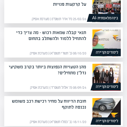
על קרקעות פנויות
בינה מלאכותית -AI
25/02/26 (ח׳ אדר תשפ״ו) | מערכת אפיק
תנאי קבלה שמאות רכוש – מה צריך כדי
להתחיל ללמוד ולהשתלב בתחום
לימודים וקריירה
08/10/20 (כ׳ תשרי תשפ״א) | מערכת אפיק
מהן הטעויות הנפוצות ביותר בקרב משקיעי
נדל"ן מתחילים?
לימודים וקריירה
08/09/24 (ה׳ אלול תשפ״ד) | מערכת אפיק
חובת הדיווח על מחיר רכישת רכב משומש
נכנסה לתוקף
לימודים וקריירה
18/11/20 (ב׳ כסלו תשפ״א) | מערכת אפיק