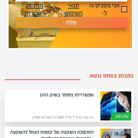
אני מסכים/ה
תנאי
מדיניות
ול-
.
ל-
השימוש
הפרטיות
שלח
כתבות באותו נושא
אפשרויות מסחר בשוק ההון
שוק ההון
01/06/16 (כ״ד אייר תשע״ו) | מערכת אפיק
המהפכה השקטה של קופות הגמל להשקעה