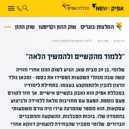
קראת 0% מתוך הכתבה
המלצות-בוגרים
שוק ההון וקריפטו
שוק ההון
דף הבית
‹
שוק ההון
‹
"ללמוד מהקשיים ולהמשיך הלאה"
"ללמוד מהקשיים ולהמשיך הלאה"
שלומי, בן 29 מבית שאן, הגיע לשוק ההון אחרי חוויה
קשה שבה מנהלי השקעות הפסידו את כספו – ומכאן נולד
הרצון להבין ולהתמקצע בעצמו. בתחילת לימודיו
במכללת אפיק הוא נאבק בקשיים אישיים, אך חזר לקורס
פעם נוספת, הפעם עם מחויבות מלאה ללמידה ולביצוע
עסקאות. הוא מספר שהמרצה עידו היה גורם משמעותי
בהתמדה שלו, בזכות הסבלנות, ההשקעה וההסברים
הברורים. שלומי מסביר שהבחירה להעמיק דווקא אחרי