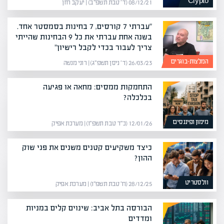
Crypto
08/12/21 (ד׳ טבת תשפ״ב) | יעקב חזן
"עברתי 7 קורסים, 7 בחינות בסמסטר אחד.
בשנה אחת עברתי את כל 9 הבחינות שהייתי
צריך לעבור בכדי לקבל רישיון"
המלצות-בוגרים
26/03/23 (ד׳ ניסן תשפ״ג) | רוני מנשה
התחמקות ממסים: מחאה או פגיעה
בכלכלה?
מימון ופיננסים
12/01/26 (כ״ד טבת תשפ״ו) | מערכת אפיק
כיצד משקיעים קטנים משנים את פני שוק
ההון?
וולסטריט
28/12/25 (ח׳ טבת תשפ״ו) | מערכת אפיק
הבורסה בתל אביב: שינוים קלים במניות
ומדדים