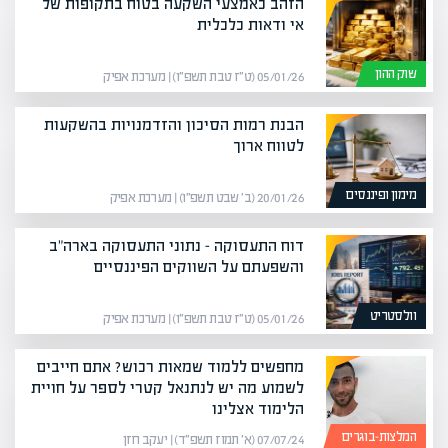
הזהב כאמצעי השקעה בטוח בתקופות של
אי ודאות כלכלית
שוק ההון
05/01/26 (ט״ז טבת תשפ״ו) | מערכת אפיק
הבנת רמות הסיכון והזדמנויות בהשקעות
לטווח ארוך
מימון ופיננסים
20/01/26 (ב׳ שבט תשפ״ו) | מערכת אפיק
דוח התעסוקה – נתוני התעסוקה בארה"ב
והשפעתם על השווקים הפיננסיים
וולסטריט
05/01/26 (ט״ז טבת תשפ״ו) | מערכת אפיק
מחפשים ללמוד שמאות רכוש? אתם חייבים
לשמוע מה יש לנתנאל קטרי לספר על חויית
הלימוד אצלינו
המלצות-בוגרים
07/07/24 (א׳ תמוז תשפ״ד) | יעקב חזן