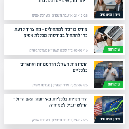
: יתרונות, שינויים והשלכות
מימון ופיננסים
21/12/25 (א׳ טבת תשפ״ו) | מערכת אפיק
קורס בורסה למתחילים – מה צריך לדעת
כדי להתחיל בבורסה? מכללת אפיק
שוק ההון
03/02/16 (כ״ד שבט תשע״ו) | מערכת אפיק
התחזקות השקל: הזדמנויות ואתגרים
כלכליים
שוק ההון
22/02/26 (ה׳ אדר תשפ״ו) | מערכת אפיק
הזדמנויות כלכליות באירופה: האם הדולר
החלש יוביל לצמיחה?
מימון ופיננסים
24/12/25 (ד׳ טבת תשפ״ו) | מערכת אפיק