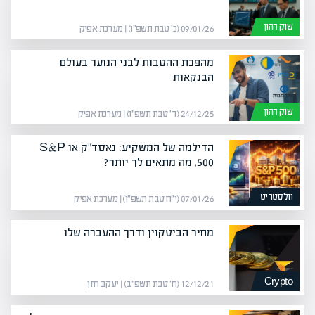
שוק ההון
09/01/26 (כ׳ טבת תשפ״ו) | מערכת אפיק
מהפכת ההטבות לבני הנוער בעולם
הבנקאות
שוק ההון
24/12/25 (ד׳ טבת תשפ״ו) | מערכת אפיק
הדילמה של המשקיע: נאסד"ק או S&P
500, מה מתאים לך יותר?
וולסטריט
07/01/26 (י״ח טבת תשפ״ו) | מערכת אפיק
מחיר הביטקוין ודרך ההעברה שלו
Crypto
12/12/21 (ח׳ טבת תשפ״ב) | יעקב חזן