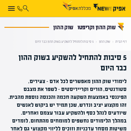
קראת 0% מתוך הכתבה
שוק ההון וקריפטו
שוק ההון
דף הבית
‹
שוק ההון
‹
5 סיבות להתחיל להשקיע בשוק ההון כבר היום
5 סיבות להתחיל להשקיע בשוק ההון
כבר היום
לימודי שוק ההון מאפשרים לכל אדם – צעירים,
סטודנטים, הורים וקרייריסטים – לשפר את מצבם
הפיננסי באמצעות השקעה חכמה והכנסה נוספת מהבית.
זהו מקצוע יציב ונדרש, שכן תמיד יש ביקוש לאנשים
שיודעים לנהל כסף ולהשקיע עבור עצמם ואחרים.
במהלך הלימודים נחשפים למומחים מהתחום, לומדים
משיטות מסחר עדכניות וזוכים לליווי מקצועי גם לאחר