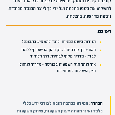
קורסים קצרים וממוקדים שיכולים לעזור לכל אחד ואחד
להשקיע את כספו בתבונה ועל ידי כך לייצר הכנסה מכובדת
נוספת מדי שנה. בהצלחה.
ראו גם:
תנודות בשוק המניות: כיצד להשקיע בתבונה?
האם צריך קורסים בשוק ההון או שעדיף ללמוד
לבד? – מדריך מקיף לבחירת דרך הלימוד
איך לנהל תיק השקעות בבורסה – מדריך לניהול
תיק השקעות למתחילים
הבהרה:
המידע בכתבה מובא לצורכי ידע כללי
בלבד ואינו מהווה ייעוץ השקעות, שיווק השקעות