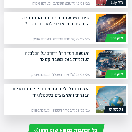
Crypto
12/01/22 (י׳ שבט תשפ״ב) | מערכת אפיק
שינוי משמעותי במתכונת המסחר של
הבורסה בתל אביב: למה זה חשוב?
שוק ההון
29/12/25 (ט׳ טבת תשפ״ו) | מערכת אפיק
השפעת הפדדרל ריזרב על הכלכלה
העולמית בצל משבר קטאר
שוק ההון
04/03/26 (ט״ו אדר תשפ״ו) | מערכת אפיק
השלכות כלכליות עולמיות: ירידות במניות
הבנקים והקיצוצים בטכנולוגיה
וולסטריט
01/03/26 (י״ב אדר תשפ״ו) | מערכת אפיק
כל הכתבות בנושא שוק ההון