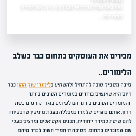
טופ גאם מעדכנת כלפי מעלה בכ-21% את תחזית
רימון נכנסת לת
ון, הדבר
הזמנה של…
המכירות…
מכירים את העוסקים בתחום כבר בשלב
הלימודים..
סיבה מספיק טובה להתחיל ולהשקיע ב
לימודי שוק ההון
כבר
היום היא שאנשים בוחרים במומחים הטובים ביותר
והמומחים הטובים ביותר הם לעיתים בוגרי קורסים בשוק
ההון. אותם בוגרים שלמדו במכללה בעלת מוניטין שהבטיחה
להם שיטת למידה ייחודית, תכנים אקטואלים ומרצים בעלי
שם שמוכרים בתחום. מסיבה זו תמיד חשוב לברר מיהם