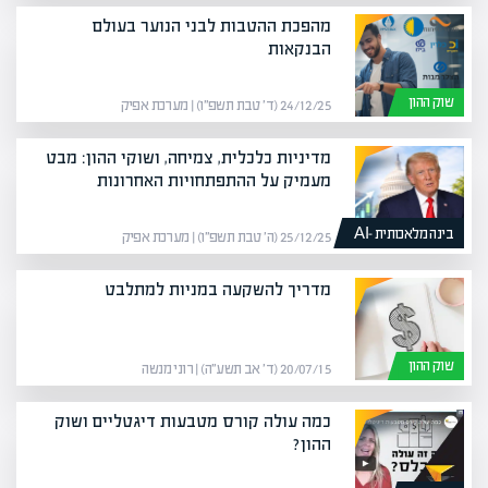
מהפכת ההטבות לבני הנוער בעולם
הבנקאות
שוק ההון
24/12/25 (ד׳ טבת תשפ״ו) | מערכת אפיק
מדיניות כלכלית, צמיחה, ושוקי ההון: מבט
מעמיק על ההתפתחויות האחרונות
בינה מלאכותית -AI
25/12/25 (ה׳ טבת תשפ״ו) | מערכת אפיק
מדריך להשקעה במניות למתלבט
שוק ההון
20/07/15 (ד׳ אב תשע״ה) | רוני מנשה
כמה עולה קורס מטבעות דיגטליים ושוק
ההון?