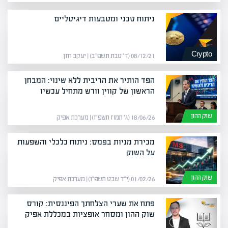
ניתוח טכני ומטבעות דיגיטליים
Crypto
08/12/21 (ד׳ טבת תשפ״ב) | יעקב חזן
הפד הותיר את הריבית ללא שינוי: המבחן
הראשון של קווין וורש מתחיל עכשיו
שוק ההון
18/06/26 (ג׳ תמוז תשפ״ו) | מערכת אפיק
מכירת מניות בפמס: ניתוח כלכלי והשפעות
על השוק
שוק ההון
01/02/26 (י״ד שבט תשפ״ו) | מערכת אפיק
פתח את שערי הצלחתך הפיננסית: קורס
שוק ההון ומסחר אופציות במכללת אפיק