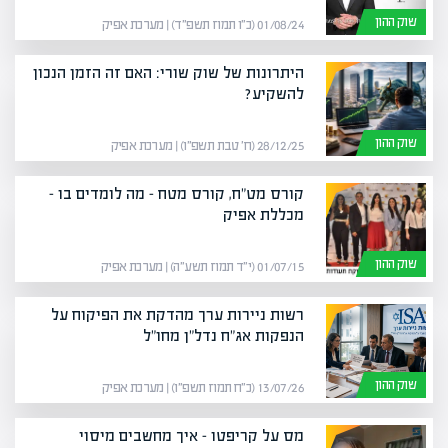
שוק ההון
01/08/24 (כ״ו תמוז תשפ״ד) | מערכת אפיק
היתרונות של שוק שורי: האם זה הזמן הנכון
להשקיע?
שוק ההון
28/12/25 (ח׳ טבת תשפ״ו) | מערכת אפיק
קורס מט"ח, קורס מטח – מה לומדים בו –
מכללת אפיק
שוק ההון
01/07/15 (י״ד תמוז תשע״ה) | מערכת אפיק
רשות ניירות ערך מהדקת את הפיקוח על
הנפקות אג"ח נדל"ן מחו"ל
שוק ההון
13/07/26 (כ״ח תמוז תשפ״ו) | מערכת אפיק
מס על קריפטו – איך מחשבים מיסוי