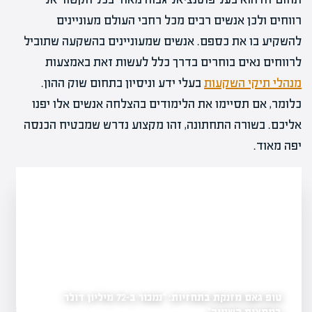
רווחים ולכן אנשים רבים מכל רחבי העולם מעוניינים
להשקיע בו את כספם. אנשים שמעוניינים בהשקעה שתוביל
לרווחים נאים בוחרים בדרך כלל לעשות זאת באמצעות
מנהלי תיקי השקעות
בעלי ידע וניסיון בתחום שוק ההון.
כלומר, אם תסיימו את הלימודים בהצלחה אנשים אלו יפנו
אליכם. בשורה התחתונה, זהו מקצוע נדרש שמבטיח הכנסה
יפה מאוד.
טופ גאם מזנקת בתחזיות: "נמכור ב-72 מיליון דולר
במחצית השנייה"
רימון פורצת לשוק חוות
יל?