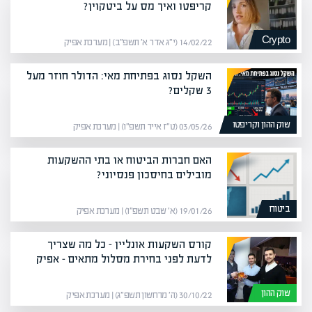
קריפטו ואיך מס על ביטקוין?
Crypto
14/02/22 (י״ג אדר א׳ תשפ״ב) | מערכת אפיק
השקל נסוג בפתיחת מאי: הדולר חוזר מעל
3 שקלים?
שוק ההון וקריפטו
03/05/26 (ט״ז אייר תשפ״ו) | מערכת אפיק
האם חברות הביטוח או בתי ההשקעות
מובילים בחיסכון פנסיוני?
ביטוח
19/01/26 (א׳ שבט תשפ״ו) | מערכת אפיק
קורס השקעות אונליין – כל מה שצריך
לדעת לפני בחירת מסלול מתאים – אפיק
שוק ההון
30/10/22 (ה׳ מרחשון תשפ״ג) | מערכת אפיק