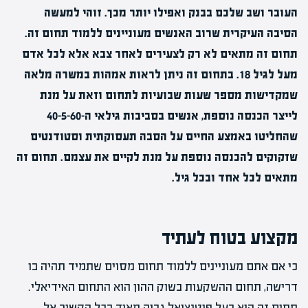
העובר ושב שלכם בבנק ואפילו יותר מכך. זוהי למעשה
הסיבה העיקרית שרוב האנשים מעוניינים ללמוד תחום זה.
תחום זה מתאים לא רק לצעירים לאחר צבא אלא לכל אדם
מעל לגיל 18. בתחום זה ניתן לראות אמהות במשרה מלאה
שמקדישות מספר שעות שבועיות לתחום וזאת על מנת
לייצר הכנסה נוספת, אנשים בסביבות גילאי ה-40-5-60
שהחליטו באמצע החיים על הסבה תעסוקתית וסטודנטים
שזקוקים להכנסה נוספת על מנת לקיים את עצמם. תחום זה
מתאים לכל אחד ובכל גיל.
מקצוע בטוח לעתיד
כי אם אתם מעוניינים ללמוד תחום מסוים שתמיד תהיה בו
דרישה, תחום ההשקעות בשוק ההון הוא התחום האידיאלי.
תחום זה הוא בעל פוטנציאל גבוה מאוד בכל הקשור אל