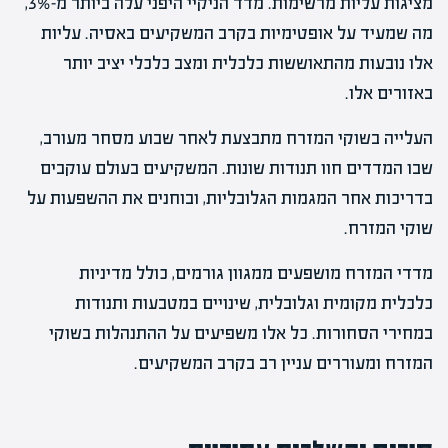
מציגות עליות מרשימות. מדד הניקיי היפני עלה ביותר מ-3%,
מה שמעיד על אופטימיות בקרב המשקיעים באסיה. עליות
אלו נובעות מהתאוששות כלכלית ומצב כלכלי יציב יותר
באזורים אלו.
העלייה בשוקי המזרח מתבצעת לאחר שבוע מסחר מעורב,
שבו המדדים חוו תנודות שונות. המשקיעים בעולם עוקבים
בדריכות אחר המגמות הגלובליות, ובוחנים את ההשפעות על
שוקי המזרח.
מדדי המזרח מושפעים ממגוון גורמים, כולל מדיניות
כלכלית מקומית וגלובלית, שינויים במטבעות ותנודות
במחירי הסחורות. כל אלו משפיעים על ההתנהלות בשוקי
המזרח ומעוררים עניין רב בקרב המשקיעים.