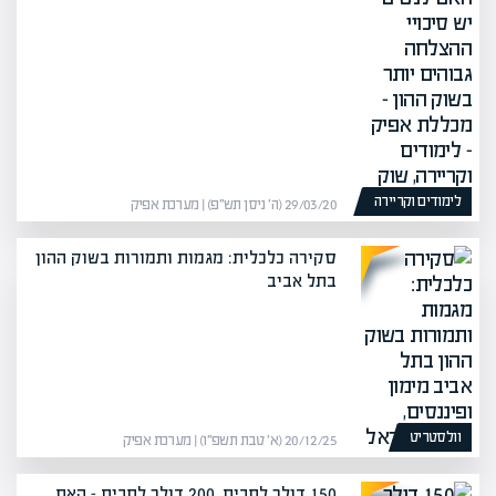
לימודים וקריירה
29/03/20 (ה׳ ניסן תש״פ) | מערכת אפיק
סקירה כלכלית: מגמות ותמורות בשוק ההון
בתל אביב
וולסטריט
20/12/25 (א׳ טבת תשפ״ו) | מערכת אפיק
150 דולר לחבית, 200 דולר לחבית – האם