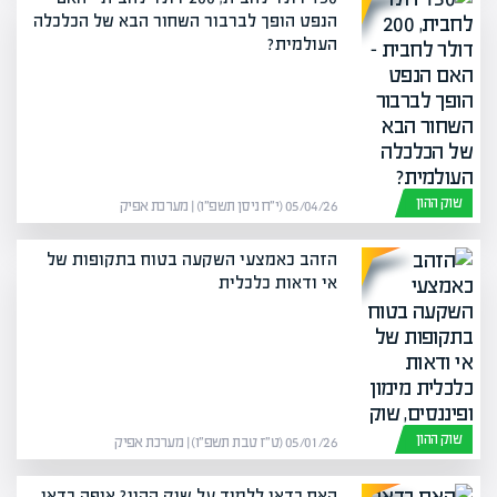
הנפט הופך לברבור השחור הבא של הכלכלה
העולמית?
שוק ההון
05/04/26 (י״ח ניסן תשפ״ו) | מערכת אפיק
הזהב כאמצעי השקעה בטוח בתקופות של
אי ודאות כלכלית
שוק ההון
05/01/26 (ט״ז טבת תשפ״ו) | מערכת אפיק
האם כדאי ללמוד על שוק ההון? איפה כדאי