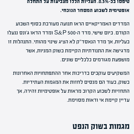
טיפסו בכ-0.3%. העליות הללו מצביעות על התחלה
אופטימית לשבוע המסחר הנוכחי.
המדדים האמריקאיים הראו תנועה מעורבת בסוף השבוע
הקודם. ביום שישי, מדד ה-S&P 500 ומדד הדאו ג'ונס ננעלו
בעליות, אך מדד הנאסד"ק לא הציג שינוי מהותי. התנהלות זו
מדגישה את התנודתיות הקיימת בשוק המניות, אשר
מושפעת מגורמים כלכליים שונים.
המשקיעים עוקבים בדריכות אחר ההתפתחויות האחרונות
בשוק, בעוד הם מנסים לחזות את המגמות העתידיות.
התחזיות לשבוע הקרוב מראות על אופטימיות זהירה, אך
עדיין קיימת אי ודאות מסוימת.
מגמות בשוק הנפט