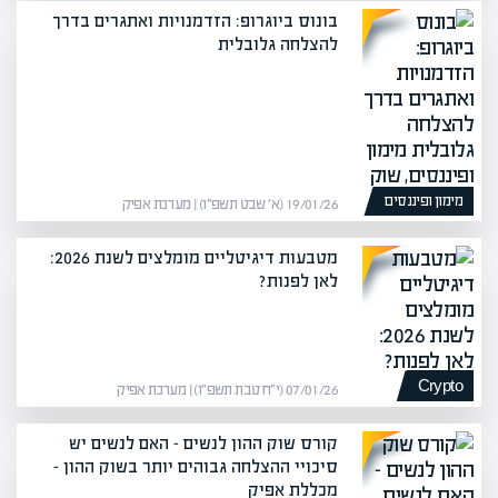
בונוס ביוגרופ: הזדמנויות ואתגרים בדרך
להצלחה גלובלית
מימון ופיננסים
19/01/26 (א׳ שבט תשפ״ו) | מערכת אפיק
מטבעות דיגיטליים מומלצים לשנת 2026:
לאן לפנות?
Crypto
07/01/26 (י״ח טבת תשפ״ו) | מערכת אפיק
קורס שוק ההון לנשים – האם לנשים יש
סיכויי ההצלחה גבוהים יותר בשוק ההון –
מכללת אפיק