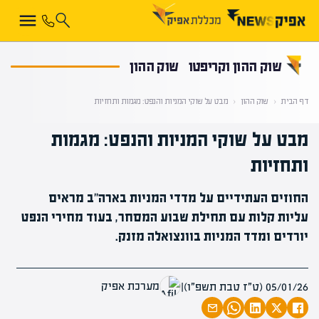
קראת 0% מתוך הכתבה
שוק ההון וקריפטו
שוק ההון
דף הבית
‹
שוק ההון
‹
מבט על שוקי המניות והנפט: מגמות ותחזיות
מבט על שוקי המניות והנפט: מגמות
ותחזיות
החוזים העתידיים על מדדי המניות בארה"ב מראים
עליות קלות עם תחילת שבוע המסחר, בעוד מחירי הנפט
יורדים ומדד המניות בוונצואלה מזנק.
מערכת אפיק
05/01/26 (ט״ז טבת תשפ״ו)
|