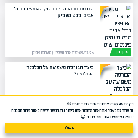
הזדמנויות ואתגרים בשוק האופציות בתל
אביב: מבט מעמיק
שוק ההון
05/03/26 (ט״ז אדר תשפ״ו) | מערכת אפיק
כיצד הבורסה משפיעה על הכלכלה
העולמית?
שוק ההון
רק הודעה קטנה: אנחנו משתמשים בעוגיות 🍪
01/02/26 (י״ד שבט תשפ״ו) | מערכת אפיק
זה עוזר לנו לשפר את האתר ולהפוך אותו ליותר נוח. המשך גלישה באתר מהוה הסכמה
לתנאי השימוש באתר. ממשיכים? 😉
למה כדאי ללמוד השקעה במטבעות
דיגיטליים?
מעולה