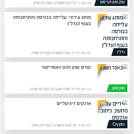
שוק ההון וקריפטו
11/06/26 (כ״ו סיון תשפ״ו) | מערכת אפיק
מותג עירוני: עלייתה בבורסה והתרחבותה
בענף הנדל"ן
נדל”ן
01/02/26 (י״ד שבט תשפ״ו) | מערכת אפיק
קורס שוק ההון האמריקאי
שוק ההון
01/07/15 (י״ד תמוז תשע״ה) | מערכת אפיק
ארנקים דיגיטליים
Crypto
11/01/22 (ט׳ שבט תשפ״ב) | מערכת אפיק