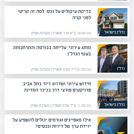
בדיקת עיקולים על נכס: למה זה קריטי
לפני קניה
נדל”ן בישראל
10/03/26 (כ״א אדר תשפ״ו) | מערכת אפיק
מותג עירוני: עלייתה בבורסה והתרחבותה
בענף הנדל"ן
נדל”ן
01/02/26 (י״ד שבט תשפ״ו) | מערכת אפיק
חידוש עירוני ושדרוג דיור בתל אביב:
פרויקטים פורצי דרך בכיכר המדינה
נדל”ן בישראל
11/02/26 (כ״ד שבט תשפ״ו) | מערכת אפיק
אילו מאפיינים וגורמים יכולים להשפיע על
ירידת ערך של דירות ונכסים?