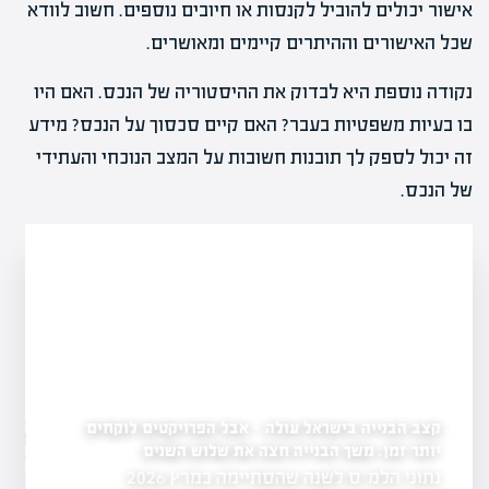
אישור יכולים להוביל לקנסות או חיובים נוספים. חשוב לוודא
שכל האישורים וההיתרים קיימים ומאושרים.
נקודה נוספת היא לבדוק את ההיסטוריה של הנכס. האם היו
בו בעיות משפטיות בעבר? האם קיים סכסוך על הנכס? מידע
זה יכול לספק לך תובנות חשובות על המצב הנוכחי והעתידי
של הנכס.
פריצת דרך לשוק השכירות: הוועדה לקרנות הריט
פרויקטים לוקחים
וש השנים
ממליצה להסיר חסמים ולהקל על יזמים
הוועדה הבין-משרדית שפעלה מטעם רשות המסים,
נתוני הלמ"ס לשנה שהסתיימה במרץ 2026