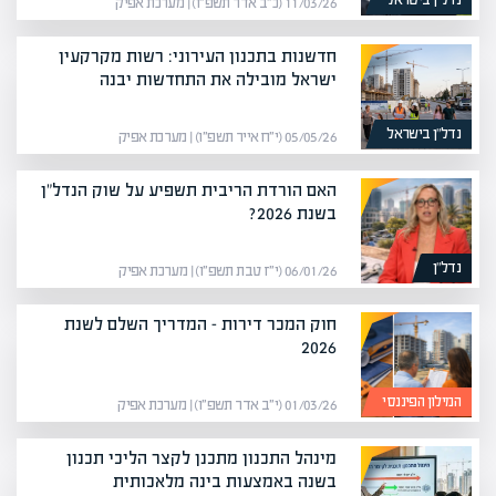
נדל”ן בישראל
11/03/26 (כ״ב אדר תשפ״ו) | מערכת אפיק
חדשנות בתכנון העירוני: רשות מקרקעין
ישראל מובילה את התחדשות יבנה
נדל”ן בישראל
05/05/26 (י״ח אייר תשפ״ו) | מערכת אפיק
האם הורדת הריבית תשפיע על שוק הנדל"ן
בשנת 2026?
נדל”ן
06/01/26 (י״ז טבת תשפ״ו) | מערכת אפיק
חוק המכר דירות – המדריך השלם לשנת
2026
המילון הפיננסי
01/03/26 (י״ב אדר תשפ״ו) | מערכת אפיק
מינהל התכנון מתכנן לקצר הליכי תכנון
בשנה באמצעות בינה מלאכותית