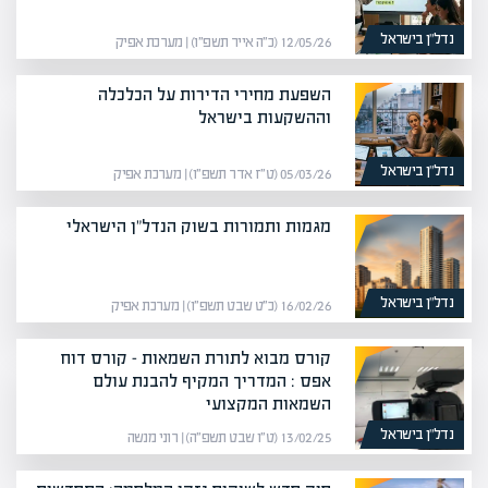
נדל”ן בישראל
12/05/26 (כ״ה אייר תשפ״ו) | מערכת אפיק
השפעת מחירי הדירות על הכלכלה
וההשקעות בישראל
נדל”ן בישראל
05/03/26 (ט״ז אדר תשפ״ו) | מערכת אפיק
מגמות ותמורות בשוק הנדל"ן הישראלי
נדל”ן בישראל
16/02/26 (כ״ט שבט תשפ״ו) | מערכת אפיק
קורס מבוא לתורת השמאות – קורס דוח
אפס : המדריך המקיף להבנת עולם
השמאות המקצועי
נדל”ן בישראל
13/02/25 (ט״ו שבט תשפ״ה) | רוני מנשה