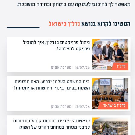
מאפשר לך להיכנס לעסקה עם ביטחון ובחירה מושכלת.
המשיכו לקרוא בנושא
נדל”ן בישראל
ניהול פרויקטים בנדל"ן: איך להוביל
פרויקט להצלחה?
נדל”ן
16/07/26 | מערכת אפיק
בית המשפט העליון יכריע: האם תוספות
השטח בפינוי בינוי יהיו שוות או יחסיות?
נדל”ן בישראל
13/07/26 | מערכת אפיק
לראשונה: עיריית רחובות קובעת תמורות
למבני מסחר במתחם ההרס של השוק