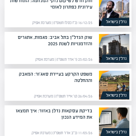
חוק חדש לשיקום נזקי המלחמה: התחדשות
עירונית כפתרון לאומי
נדל”ן בישראל
16/12/25 (כ״ו כסלו תשפ״ו) | מערכת אפיק
שוק הנדל״ן בתל אביב: מגמות, אתגרים
והזדמנויות לשנת 2025
נדל”ן בישראל
23/02/26 (ו׳ אדר תשפ״ו) | מערכת אפיק
משפט הקרקע בעיירת סאג'ור: המאבק
וההחלטה
נדל”ן בישראל
26/04/26 (ט׳ אייר תשפ״ו) | מערכת אפיק
בדיקת עסקאות נדלן באזור: איך תמצאו
את המידע הנכון
נדל”ן בישראל
11/03/26 (כ״ב אדר תשפ״ו) | מערכת אפיק