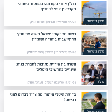
נדל"ן אחרי הקורונה: המחסור בשמאי
מקרקעין צפוי להחריף
נדל”ן בישראל
04/05/20 (י׳ אייר תש״פ) | מערכת אפיק
רשות מקרקעין ישראל משנה את חוקי
ההתיישבות ביהודה ושומרון
נדל”ן בישראל
28/05/26 (י״ב סיון תשפ״ו) | מערכת אפיק
פשרה בין עיריית נתיבות לחברת בניה:
שינויים בתחשיבי היטלים
נדל”ן
19/01/26 (א׳ שבט תשפ״ו) | מערכת אפיק
בדיקת היטלי פיתוח: מה צריך לבדוק לפני
רכישה?