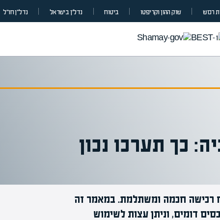
 רכוש
שוק ההון וקריפטו
ביטוח
נדל”ן בישראל
נדל״ן חו״ל
ה: כך תערכו נכון
טיח רכישה חכמה ומשתלמת. במאמר זה
סים דומים, וניתן עצות לשימוש