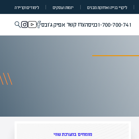
ליקויי בנייה ואחזקת מבנים
יזמות ועסקים
לימודים וקריירה
צרו קשר
1-700-700-741
כניסה
אפיק ג'ובס
מומחים בהערכת שווי