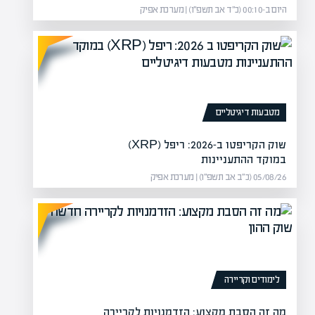
היום ב-00:10 (כ״ד אב תשפ״ו) | מערכת אפיק
מטבעות דיגיטליים
שוק הקריפטו ב-2026: ריפל (XRP)
יט ממליצה להסיר חסמים
במוקד ההתעניינות
05/08/26 (כ״ב אב תשפ״ו) | מערכת אפיק
ת המסים, אגף התקציבים ורשות
ר מצב קרנות הריט…
לימודים וקריירה
מה זה הסבת מקצוע: הזדמנויות לקריירה