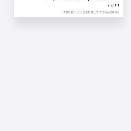
חדשה
04/08/26 (כ״א אב תשפ״ו) | מערכת אפיק