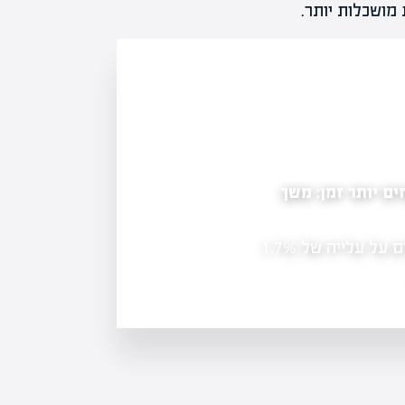
מושכלות יותר.
ם יותר זמן: משך
פריצת דרך לשוק השכירות: הוועדה לקרנות הר
ולהקל על יזמים
נתוני הלמ"ס לשנה שהסתיימה במרץ 2026 מצביעים על עלייה של 1.7%
הוועדה הבין-משרדית שפעלה מטעם רשו
ניירות ערך הגישה את המלצותיה לשיפו