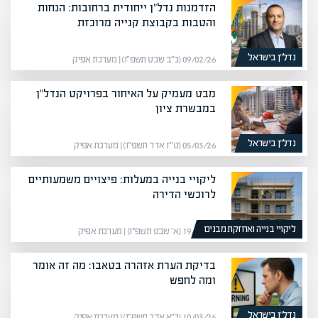
הזדמנות נדל"ן ייחודית ברחובות: הנחות
והטבות בקבוצת קנייה מרוכזת
נדל”ן בישראל
09/02/26 (כ״ב שבט תשפ״ו) | מערכת אפיק
מבט מעמיק על האיחור בפרויקט הנדל"ן
במבשרת ציון
נדל”ן בישראל
05/03/26 (ט״ז אדר תשפ״ו) | מערכת אפיק
ליקויי בנייה במעלות: פיצויים משמעותיים
לרוכשי הדירה
ליקויי בנייה ואחזקת מבנים
19/01/26 (א׳ שבט תשפ״ו) | מערכת אפיק
בדיקת הערת אזהרה בטאבו: מה זה אומר
ומה לחפש
נדל”ן בישראל
10/03/26 (כ״א אדר תשפ״ו) | מערכת אפיק