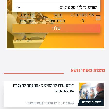
אני מסכים/ה
תנאי
מדיניות
ול-
.
ל-
השימוש
הפרטיות
שלח
כתבות באותו נושא
קורס נדלן למתחילים – המפתח להצלחה
בעולם הנדלן
לימודים וקריירה
16/08/24 (י״ב אב תשפ״ד) | מערכת אפיק