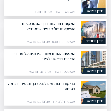
נדל”ן בישראל
06/03/25 (ו׳ אדר תשפ״ה) | ירון כהן
השקעות פורצות דרך: אסטרטגיית
ההשקעות של קבוצת שסטוביץ
מימון ופיננסים
01/02/26 (י״ד שבט תשפ״ו) | מערכת אפיק
השפעת ההתחדשות העירונית על מחירי
הדירות בראשון לציון
נדל”ן בישראל
25/02/26 (ח׳ אדר תשפ״ו) | מערכת אפיק
בדיקת חובות מים לנכס: כך תבטיחו רכישה
בטוחה
נדל”ן בישראל
11/03/26 (כ״ב אדר תשפ״ו) | מערכת אפיק