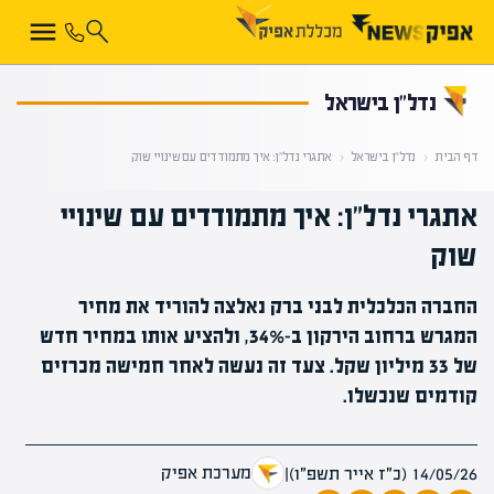
קראת 0% מתוך הכתבה
נדל”ן בישראל
דף הבית
‹
נדל”ן בישראל
‹
אתגרי נדל"ן: איך מתמודדים עם שינויי שוק
אתגרי נדל"ן: איך מתמודדים עם שינויי
שוק
החברה הכלכלית לבני ברק נאלצה להוריד את מחיר
המגרש ברחוב הירקון ב-34%, ולהציע אותו במחיר חדש
של 33 מיליון שקל. צעד זה נעשה לאחר חמישה מכרזים
קודמים שנכשלו.
מערכת אפיק
14/05/26 (כ״ז אייר תשפ״ו)
|