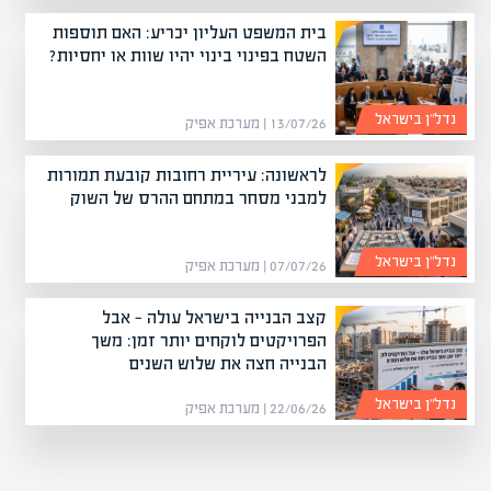
בית המשפט העליון יכריע: האם תוספות
השטח בפינוי בינוי יהיו שוות או יחסיות?
נדל”ן בישראל
13/07/26 | מערכת אפיק
לראשונה: עיריית רחובות קובעת תמורות
למבני מסחר במתחם ההרס של השוק
נדל”ן בישראל
07/07/26 | מערכת אפיק
קצב הבנייה בישראל עולה — אבל
הפרויקטים לוקחים יותר זמן: משך
הבנייה חצה את שלוש השנים
נדל”ן בישראל
22/06/26 | מערכת אפיק