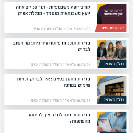
קורס יועץ משכנתאות – תוך 30 יום אתה
יועץ משכנתאות מוסמך – מכללת אפיק
ייעוץ משכנתאות
12/01/22 (י׳ שבט תשפ״ב) | מערכת אפיק
בדיקת תוכניות פיתוח עירוניות: מה חשוב
לבדוק
נדל”ן בישראל
10/03/26 (כ״א אדר תשפ״ו) | מערכת אפיק
בדיקת מחסן בטאבו: איך לבדוק זכויות
שימוש במחסן
נדל”ן בישראל
10/03/26 (כ״א אדר תשפ״ו) | מערכת אפיק
בדיקת ארנונה לנכס: איך להימנע
מהפתעות?