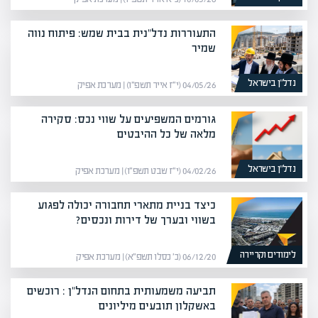
התעוררות נדל"נית בבית שמש: פיתוח נווה
שמיר
נדל”ן בישראל
04/05/26 (י״ז אייר תשפ״ו) | מערכת אפיק
גורמים המשפיעים על שווי נכס: סקירה
מלאה של כל ההיבטים
נדל”ן בישראל
04/02/26 (י״ז שבט תשפ״ו) | מערכת אפיק
כיצד בניית מתארי תחבורה יכולה לפגוע
בשווי ובערך של דירות ונכסים?
לימודים וקריירה
06/12/20 (כ׳ כסלו תשפ״א) | מערכת אפיק
תביעה משמעותית בתחום הנדל"ן : רוכשים
באשקלון תובעים מיליונים