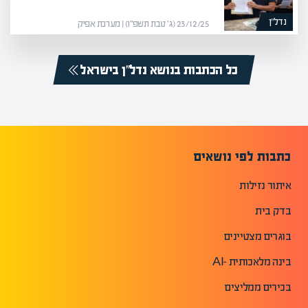
נדל”ן
23/12/25 (ג׳ טבת תשפ״ו) | מערכת אפיק
כל הכתבות בנושא נדל”ן בישראל
כתבות לפי נושאים
איתור נזילות
בדק בית
בוגרים מצטיינים
בינה מלאכותית -AI
בכירים ממליצים