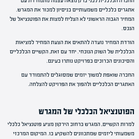
החברה הכלכלית לבני ברק מצאה עצמה מתמודדת עם
אתגרים כלכליים משמעותיים בניסיון למכור את המגרש.
המחיר הגבוה הראשוני לא הצליח למצות את הפוטנציאל של
הנכס.
הורדת המחיר נועדה להתאים את הצעת המחיר למציאות
הכלכלית של השוק הנוכחי. יחד עם זאת, הקשיים הכלכליים
והסיכונים הכרוכים בפרויקט נותרו בעינם.
החברה שואפת למשוך יזמים שמסוגלים להתמודד עם
האתגרים הכלכליים ולהפוך את הפרויקט להצלחה.
הפוטנציאל הכלכלי של המגרש
למרות הקשיים, המגרש ברחוב הירקון מציע פוטנציאל כלכלי
משמעותי ליזמים שמתכוונים להשקיע בו. המיקום המרכזי