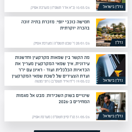
נדל”ן בישראל
10/03/26 (כ״א אדר תשפ״ו) | מערכת אפיק
חמישה כוכבי יופי: מזכרת בתיה זוכה
בהכרה יוקרתית
נדל”ן
28/01/26 (י׳ שבט תשפ״ו) | מערכת אפיק
מה הקשר בין שמאות מקרקעין וחדשנות
עירונית, איך שמאי המקרקעין מעריך את
הכדאיות הכלכלית ועוד – ראיון עם יו"ר
ועדת הצעירים של לשכת שמאי המקרקעין
נדל”ן בישראל
19/05/22 (י״ח אייר תשפ״ב) | רוני מנשה
שינויים בשוק השכירות: מבט אל מגמות
המחירים ב-2026
נדל”ן בישראל
31/05/26 (ט״ו סיון תשפ״ו) | מערכת אפיק