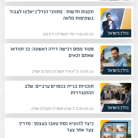
תקנות חדשות : מתווכי הנדל"ן יאלצו לעבוד
בשקיפות מלאה
נדל”ן בישראל
06/03/25 (ו׳ אדר תשפ״ה) | ירון כהן
פטור ממס רכישה דירה ראשונה: כך תוודאו
שאתם זכאים
נדל”ן בישראל
10/03/26 (כ״א אדר תשפ״ו) | מערכת אפיק
תוכניות בנייה בכפרים ערביים: שלב
ההתנגדויות
נדל”ן בישראל
09/02/26 (כ״ב שבט תשפ״ו) | מערכת אפיק
כיצד להוציא נסח טאבו בעצמך: מדריך
צעד אחר צעד