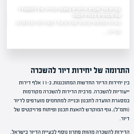
בעיות מול שכנים והיתרים בתכנון ובנייה: איך להתמודד
עם סכסוכים בצורה חכמה
שינוי ייעוד קרקע: כמה 
וצים
בעיות וסכסוכים מול שכנים על רקע היתרים בתכנון
שינוי ייעוד קרקע
 סיכונים
מתסכל.…
ובנייה…
התרומה של יחידות דיור להשכרה
בין יחידות הדיור החדשות המתוכננות, כ-11 אלף דירות
ייעודיות להשכרה. מרבית הדירות להשכרה מקודמות
במסגרת הוועדה לתכנון ובנייה למתחמים מועדפים לדיור
(ותמ"ל), גוף המוקדש להאצת תכנון ופיתוח פרויקטים של
דיור.
הדירות להשכרה מהוות פתרון נוסף לבעיית הדיור בישראל.