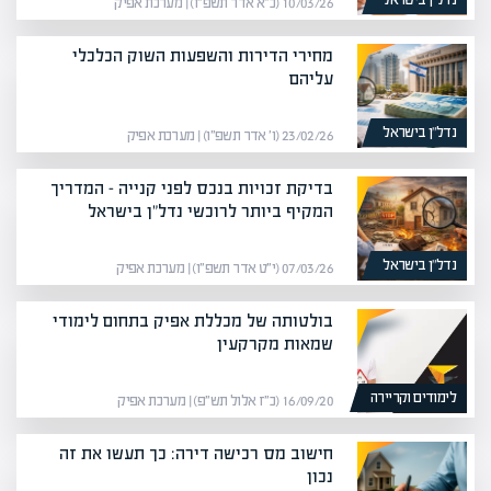
נדל”ן בישראל
10/03/26 (כ״א אדר תשפ״ו) | מערכת אפיק
מחירי הדירות והשפעות השוק הכלכלי
עליהם
נדל”ן בישראל
23/02/26 (ו׳ אדר תשפ״ו) | מערכת אפיק
בדיקת זכויות בנכס לפני קנייה – המדריך
המקיף ביותר לרוכשי נדל"ן בישראל
נדל”ן בישראל
07/03/26 (י״ט אדר תשפ״ו) | מערכת אפיק
בולטותה של מכללת אפיק בתחום לימודי
שמאות מקרקעין
לימודים וקריירה
16/09/20 (כ״ז אלול תש״פ) | מערכת אפיק
חישוב מס רכישה דירה: כך תעשו את זה
נכון