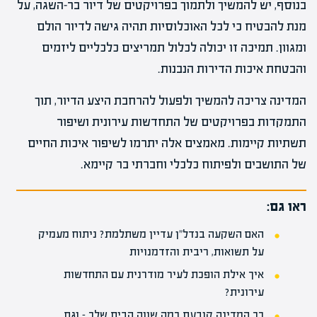
בנוסף, יש להמשיך ולתמוך בפרויקטים של דיור בר-השגה, על
מנת להבטיח כי לכל האוכלוסיות תהיה גישה לדיור הולם
ומגוון. תמיכה זו יכולה לכלול תמריצים כלכליים ליזמים
והבטחת איכות הדירות הנבנות.
המדינה צריכה להמשיך ולפעול להרחבת היצע הדיור, תוך
התמקדות בפרויקטים של התחדשות עירונית ושיפור
תשתיות קיימות. מאמצים אלה יתרמו לשיפור איכות החיים
של התושבים ולפיתוח כלכלי וחברתי בר קיימא.
ראו גם:
האם השקעה בנדל"ן עדיין משתלמת? ניתוח מעמיק
על תשואות, ריבית והזדמנויות
איך אילת הופכת לעיר מודרנית עם התחדשות
עירונית?
כך המדינה קובעת כמה שווה הבית שלך – וגם