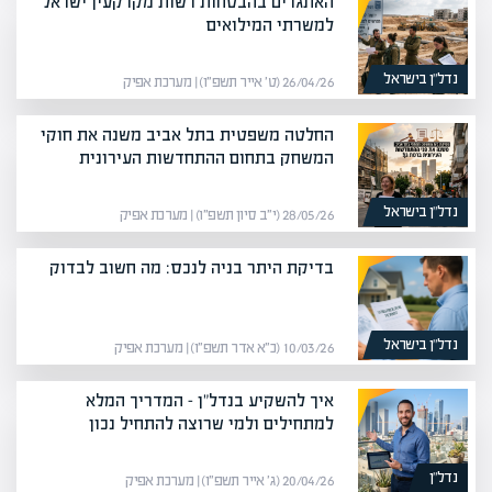
האתגרים בהבטחות רשות מקרקעין ישראל
למשרתי המילואים
נדל”ן בישראל
26/04/26 (ט׳ אייר תשפ״ו) | מערכת אפיק
החלטה משפטית בתל אביב משנה את חוקי
המשחק בתחום ההתחדשות העירונית
נדל”ן בישראל
28/05/26 (י״ב סיון תשפ״ו) | מערכת אפיק
בדיקת היתר בניה לנכס: מה חשוב לבדוק
נדל”ן בישראל
10/03/26 (כ״א אדר תשפ״ו) | מערכת אפיק
איך להשקיע בנדל"ן – המדריך המלא
למתחילים ולמי שרוצה להתחיל נכון
נדל”ן
20/04/26 (ג׳ אייר תשפ״ו) | מערכת אפיק