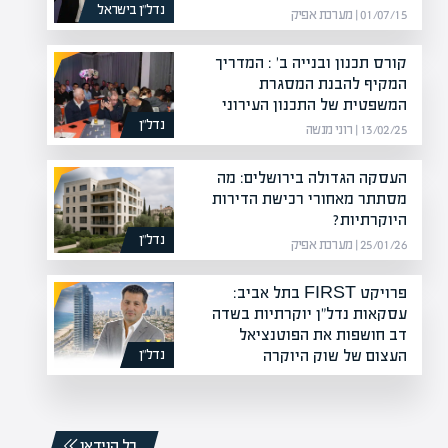
נדל”ן בישראל
01/07/15 | מערכת אפיק
קורס תכנון ובנייה ב' : המדריך
המקיף להבנת המסגרת
המשפטית של התכנון העירוני
נדל”ן
13/02/25 | רוני מנשה
העסקה הגדולה בירושלים: מה
מסתתר מאחורי רכישת הדירות
היוקרתיות?
נדל”ן
25/01/26 | מערכת אפיק
פרויקט FIRST בתל אביב:
עסקאות נדל"ן יוקרתיות בשדה
דב חושפות את הפוטנציאל
העצום של שוק היוקרה
נדל”ן
20/12/25 | מערכת אפיק
כל הוידאו