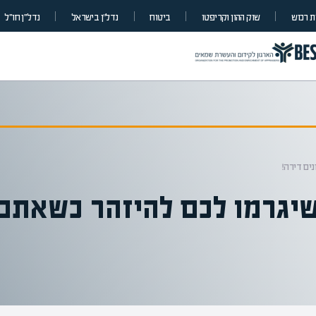
 רכוש
שוק ההון וקריפטו
ביטוח
נדל”ן בישראל
נדל״ן חו״ל
ים דירה!
שיגרמו לכם להיזהר כשאתם 