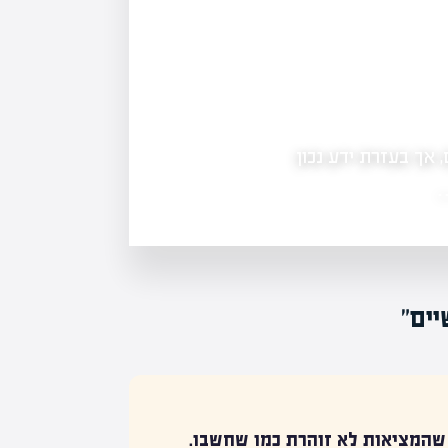
בעיות מול שכנים והיתרים בתכנון ובנייה: איך 
בצורה חכמה
 אך בעזרת ידע נכון
בעיות וסכסוכים מול שכנים על רקע היתרי
זאת, ישנן דרכים חכמות להתמודד…
…
יים"
שהמציאות לא זוהרת כמו שחשבו.