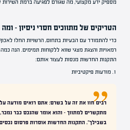
מספיק ידע מקצועי, מה שגורם לפגיעה ברמת השירות לצ
הטריקים של מתווכים חסרי ניסיון – ומה 
כדי להתמודד עם הבעיות בתחום, הרשויות החלו לאכוף
רמאויות והצגת מצגי שווא ללקוחות תמימים. הנה כמה מ
התקנות החדשות מנסות לעצור אותם:
1. מודעות פיקטיביות
רבים חוו את זה על בשרם: אתם רואים מודעה על 
מתקשרים
למתווך
– והוא אומר שהנכס כבר נמכר, 
בשבילך". התקנות החדשות אוסרות פרסום נכסים