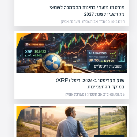
פורסמו מועדי בחינות ההסמכה לשמאי
מקרקעין לשנת 2027
היום ב-00:10 (כ״ד אב תשפ״ו) | מערכת אפיק
מטבעות דיגיטליים
שוק הקריפטו ב-2026: ריפל (XRP)
במוקד ההתעניינות
05/08/26 (כ״ב אב תשפ״ו) | מערכת אפיק