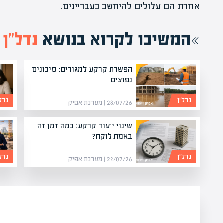
אחרת הם עלולים להיחשב כעבריינים.
המשיכו לקרוא בנושא
נדל”ן
הפשרת קרקע למגורים: סיכונים
נפוצים
נדל”ן
נדל”
28/07/26 | מערכת אפיק
שינוי ייעוד קרקע: כמה זמן זה
באמת לוקח?
נדל”ן
נדל”
22/07/26 | מערכת אפיק