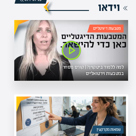
וידאו
מטבעות דיגיטליים
למה ללמוד ביטקוין? | קורס מסחר
במטבעות וירטואליים
שמאות מקרקעין