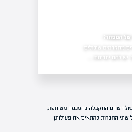
SpaceX מגיעה לנאסד"ק: מה משמעות הה
לשאר מניות החלל?
 של המסחר?
ים מתקדמים שיכולים
אבל למי יכול הרגע הזה…
. יש להם יתרונות…
שולר שחם התקבלה בהסכמה משותפת,
 שתי החברות להתאים את פעילותן