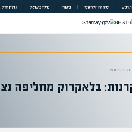
 רכוש
שוק ההון וקריפטו
ביטוח
נדל”ן בישראל
נדל״ן חו״ל
 נציגה בישראל
רנות: בלאקרוק מחליפה נצי