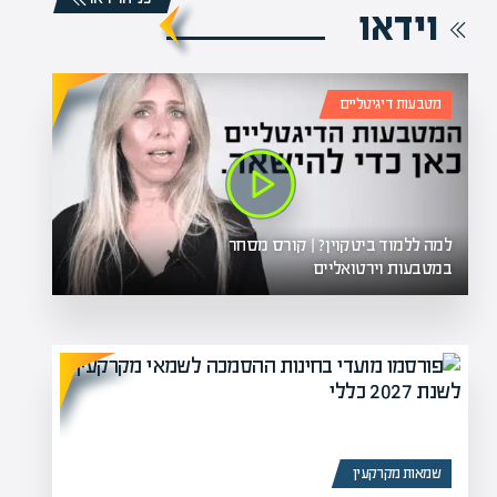
וידאו
מטבעות דיגיטליים
למה ללמוד ביטקוין? | קורס מסחר
במטבעות וירטואליים
שמאות מקרקעין