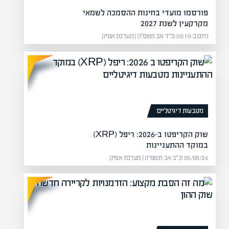
פורסמו מועדי בחינות ההסמכה לשמאי
מקרקעין לשנת 2027
היום ב-00:10 (כ״ד אב תשפ״ו) | מערכת אפיק
נפקה הגדולה בהיסטוריה
הדולר שב לדפוק על ד
שווי החברה עומד על 1.75 טריליון דולר, ביקושים גבוהים פי 4 מההיצע –
שו
הד
מטבעות דיגיטליים
שוק הקריפטו ב-2026: ריפל (XRP)
במוקד ההתעניינות
05/08/26 (כ״ב אב תשפ״ו) | מערכת אפיק