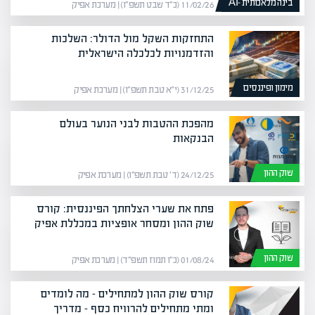
בינה מלאכותית -AI
11/02/26 (כ״ד שבט תשפ״ו) | מערכת אפיק
התחזקות השקל מול הדולר: השלכות
והזדמנויות לכלכלה הישראלית
מימון ופיננסים
31/12/25 (י״א טבת תשפ״ו) | מערכת אפיק
מהפכת ההטבות לבני הנוער בעולם
הבנקאות
שוק ההון
24/12/25 (ד׳ טבת תשפ״ו) | מערכת אפיק
פתח את שערי הצלחתך הפיננסית: קורס
שוק ההון ומסחר אופציות במכללת אפיק
שוק ההון
01/08/24 (כ״ו תמוז תשפ״ד) | מערכת אפיק
קורס שוק ההון למתחילים – מה לומדים
ומתי מתחילים להרוויח כסף – מדריך