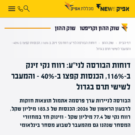
קראת 0% מתוך הכתבה
שוק ההון וקריפטו
שוק ההון
דף הבית
‹
שוק ההון
‹
דוחות הבורסה לני"ע: רווח נקי זינק ב-116%, הכנסות קפצו ב-40% –
והמעבר לשישי תרם בגדול
דוחות הבורסה לני"ע: רווח נקי זינק
ב-116%, הכנסות קפצו ב-40% – והמעבר
לשישי תרם בגדול
הבורסה לניירות ערך פרסמה אתמול תוצאות חזקות
לרבעון הראשון של 2026: הכנסות של 183.3 מיליון שקל,
רווח נקי של 77.4 מיליון שקל – וזינוק חד במחזורי
המסחר שנהנו גם מהמעבר לשבוע מסחר בינלאומי