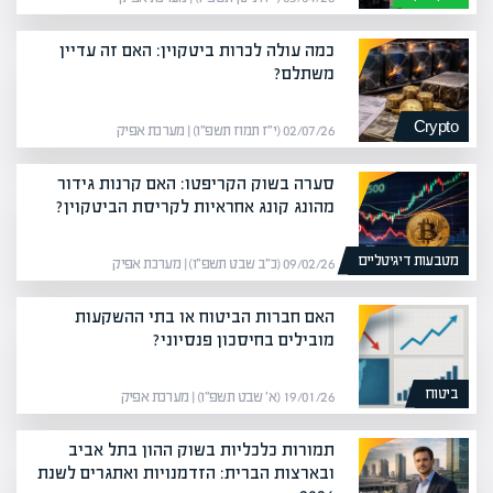
כמה עולה לכרות ביטקוין: האם זה עדיין
משתלם?
Crypto
02/07/26 (י״ז תמוז תשפ״ו) | מערכת אפיק
סערה בשוק הקריפטו: האם קרנות גידור
מהונג קונג אחראיות לקריסת הביטקוין?
מטבעות דיגיטליים
09/02/26 (כ״ב שבט תשפ״ו) | מערכת אפיק
האם חברות הביטוח או בתי ההשקעות
מובילים בחיסכון פנסיוני?
ביטוח
19/01/26 (א׳ שבט תשפ״ו) | מערכת אפיק
תמורות כלכליות בשוק ההון בתל אביב
ובארצות הברית: הזדמנויות ואתגרים לשנת