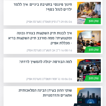
חינוך פיננסי בחטיבת ביניים: איך ללמד
ילדים לנהל כסף?
שוק ההון
29/05/26 (י״ג סיון תשפ״ו) | מערכת אפיק
איך לבנות תיק השקעות בצורה נכונה
ומקצועית? ממה מורכב תיק השקעות בריא
– מכללת אפיק
שוק ההון
16/08/16 (י״ב אב תשע״ו) | מערכת אפיק
למה הבורסה יכולה להמשיך לרדת?
שוק ההון
18/06/26 (ג׳ תמוז תשפ״ו) | מערכת אפיק
שוקי ההון בעידן הבינה המלאכותית:
אתגרים והזדמנויות