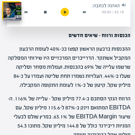
האזנה לכתבה:
00:00
/
02:18
הכנסות ורווח – שיאים חדשים
ההכנסות ברבעון הראשון קפצו בכ-40% לעומת הרבעון
המקביל אשתקד. הדרייברים המרכזיים היו שירותי המסלקה
שרשמו עלייה של 69% בהכנסות, ועמלות מסחר וסליקה
שעלו ב-44%. העלויות נשמרו תחת שליטה ועמדו על כ-84
מיליון שקל, קיטון של כ-1% לעומת התקופה המקבילה.
הרווח הנקי הסתכם ב-77.4 מיליון שקל – עלייה של 116%. ה-
EBITDA המתואם זינק ב-87% ל-115.6 מיליון שקל, עם
שיעור EBITDA Margin של 63.1%. במרץ שולם לבעלי
המניות דיבידנד כולל של 144.8 מיליון שקל, מתוכו 54.3
מיליון שקל כדיבידנד מיוחד.