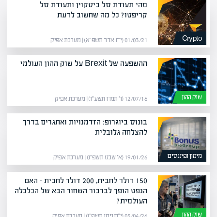
מהי תעודת סל ביטקוין ותעודת סל
קריפטו? כל מה שחשוב לדעת
Crypto
01/03/21 (י״ז אדר תשפ״א) | מערכת אפיק
ההשפעה של Brexit על שוק ההון העולמי
שוק ההון
12/07/16 (ו׳ תמוז תשע״ו) | מערכת אפיק
בונוס ביוגרופ: הזדמנויות ואתגרים בדרך
להצלחה גלובלית
מימון ופיננסים
19/01/26 (א׳ שבט תשפ״ו) | מערכת אפיק
150 דולר לחבית, 200 דולר לחבית – האם
הנפט הופך לברבור השחור הבא של הכלכלה
העולמית?
שוק ההון
05/04/26 (י״ח ניסן תשפ״ו) | מערכת אפיק