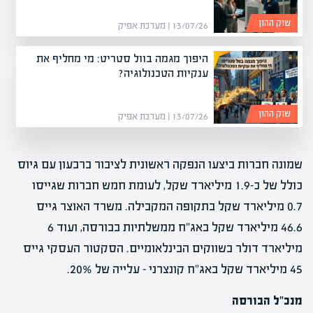
שוק ההון
13/07/26 | מערכת אפיק
היפוך מגמה בוול סטריט: מי מחליף את
ענקיות הטכנולוגיה?
שוק ההון
13/07/26 | מערכת אפיק
שמונה חברות ביצעו הנפקה ראשונית לציבור ברבעון עם גיוס
כולל של כ-1.9 מיליארד שקל, לעומת חמש חברות שגייסו
0.7 מיליארד שקל בתקופה המקבילה. משרד האוצר גייס
46.6 מיליארד שקל באג"ח ממשלתיות בבורסה, ועוד 6
מיליארד דולר בשווקים הבינלאומיים. הסקטור העסקי גייס
45 מיליארד שקל באג"ח קונצרני – עלייה של 20%.
מנכ"ל הבורסה