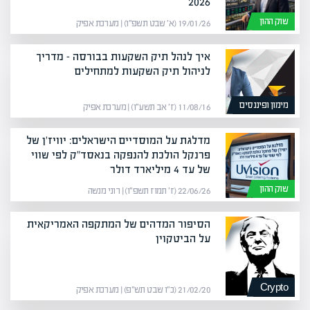
2026
שוק ההון
19/01/26 (א׳ שבט תשפ״ו) | מערכת אפיק
איך לנהל תיק השקעות בבורסה – מדריך
לניהול תיק השקעות למתחילים
מימון ופיננסים
11/08/16 (ז׳ אב תשע״ו) | מערכת אפיק
מדלגת על המוסדיים הישראלים: יוויז'ן של
פרנקל הולכת להנפקה בנאסד"ק לפי שווי
של עד 4 מיליארד דולר
שוק ההון
22/06/26 (ז׳ תמוז תשפ״ו) | רוני מנשה
הסיפור המדהים של המתקפה האמריקאית
על הביטקוין
Crypto
21/02/20 (כ״ו שבט תש״פ) | מערכת אפיק