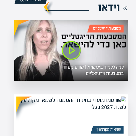
וידאו
מטבעות דיגיטליים
למה ללמוד ביטקוין? | קורס מסחר
במטבעות וירטואליים
שמאות מקרקעין