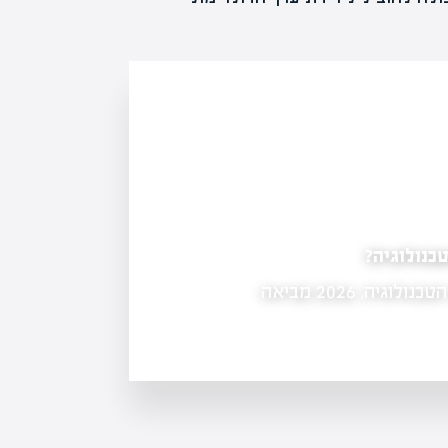
כנולוגיה?
דסק"ש בדרך להפוך לשלד בורסאי
אחרי שנתיים של תשואות שיא שנשענו על ענקיות הטכנולוגיה, 2026 מביאה
דסק"ש, בשליטת מגה אור ואלקו, יוצאת 
שיכלול הנפקת זכויות לפירעון חוב אג"ח