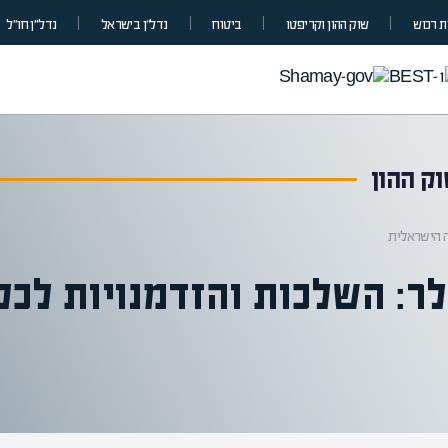
 רכוש
שוק ההון וקריפטו
ביטוח
נדל”ן בישראל
נדל״ן חו״ל
ק ההון
ה הישראלית
ר: השלכות והזדמנויות לכל