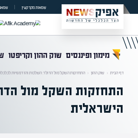
קראת 0% מתוך הכתבה
שמאות מקרקעין
שמאות
מימון ופיננסים
שוק ההון וקריפטו
שו
דף הבית
‹
שוק ההון
‹
התחזקות השקל מול הדולר: השלכות והזדמנויות לכלכל
התחזקות השקל מול הדול
הישראלית