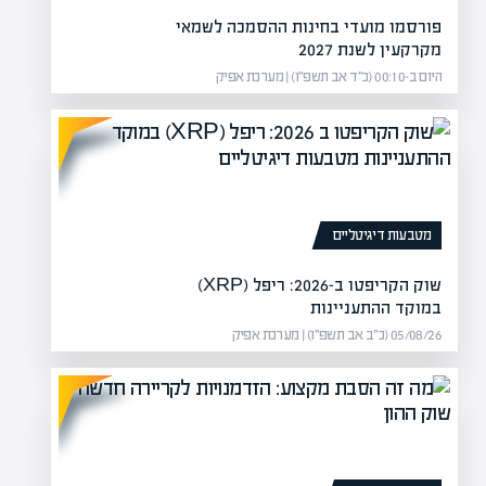
פורסמו מועדי בחינות ההסמכה לשמאי
מקרקעין לשנת 2027
היום ב-00:10 (כ״ד אב תשפ״ו) | מערכת אפיק
מטבעות דיגיטליים
שוק הקריפטו ב-2026: ריפל (XRP)
במוקד ההתעניינות
05/08/26 (כ״ב אב תשפ״ו) | מערכת אפיק