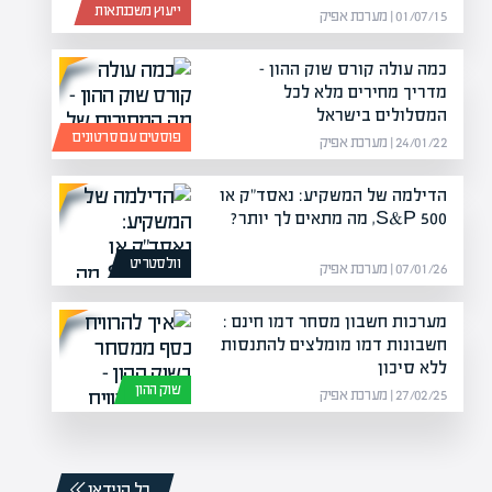
ייעוץ משכנתאות
01/07/15 | מערכת אפיק
כמה עולה קורס שוק ההון –
מדריך מחירים מלא לכל
המסלולים בישראל
פוסטים עם סרטונים
24/01/22 | מערכת אפיק
הדילמה של המשקיע: נאסד"ק או
S&P 500, מה מתאים לך יותר?
וולסטריט
07/01/26 | מערכת אפיק
מערכות חשבון מסחר דמו חינם :
חשבונות דמו מומלצים להתנסות
ללא סיכון
שוק ההון
27/02/25 | מערכת אפיק
כל הוידאו