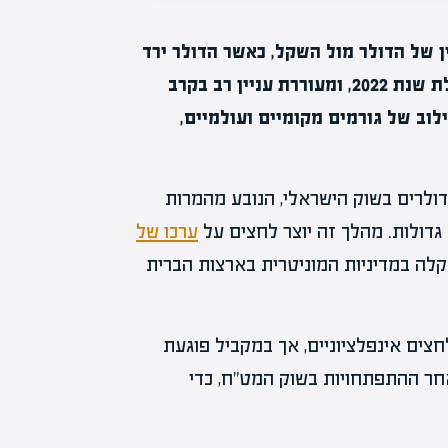
 של הדולר מול השקל, כאשר הדולר ירד
אל מתחת ל-3.18 שקלים. רמה זו לא נראתה מאז תחילת שנת 2022, ומעוררת עניין רב בקרב
לוב של גורמים מקומיים ועולמיים,
דולרים בשוק הישראלי, הנובע מהמרות
 גדולות. מהלך זה יוצר לחצים על
ערכו של
הקלה במדיניות המוניטרית בארצות הברית
צים אינפלציוניים, אך במקביל פוגעת
חר ההתפתחויות בשוק המט"ח, כדי