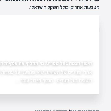
מטבעות אחרים, כולל השקל הישראלי.
היפוך מגמה בוול סטריט: מי מחליף את ענקיות הט
 לתחום חוות השרתים בארה"ב עם הזמנה של 17 מיליון דולר
רוטציה בוול סטריט - הכסף הגדול עובר…