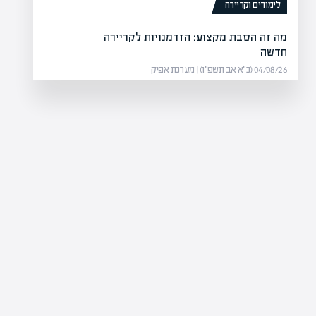
לימודים וקריירה
מה זה הסבת מקצוע: הזדמנויות לקריירה
חדשה
04/08/26 (כ״א אב תשפ״ו) | מערכת אפיק
למהלך פישוט מבנה החזקות
 וחלוקת מניות…