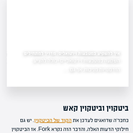
איך להשקיע במטבעות וירטואלים: מדריך למתחילים
לימוד שוק ההון בחינם: 
הבהרת מושגים
השקעה במטבעות וירטואליים יכולה להציע
כאשר אנו מתחילי
ו וביטקוין,
הראשון…
הזדמנויות מניבות, אך גם…
ביטקוין וביטקוין קאש
בחבר'ה שדואגים לעדכן את
הקוד של הביטקוין
. יש גם
חילוקי הדעות האלה, והדבר הזה נקרא Fork. אז הביטקוין