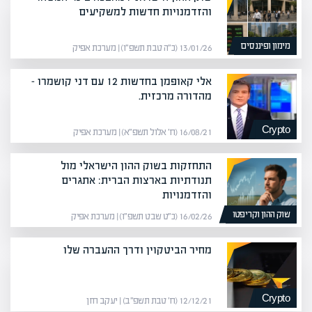
והזדמנויות חדשות למשקיעים
מימון ופיננסים
13/01/26 (כ״ה טבת תשפ״ו) | מערכת אפיק
אלי קאופמן בחדשות 12 עם דני קושמרו –
מהדורה מרכזית.
Crypto
16/08/21 (ח׳ אלול תשפ״א) | מערכת אפיק
התחזקות בשוק ההון הישראלי מול
תנודתיות בארצות הברית: אתגרים
והזדמנויות
שוק ההון וקריפטו
16/02/26 (כ״ט שבט תשפ״ו) | מערכת אפיק
מחיר הביטקוין ודרך ההעברה שלו
Crypto
12/12/21 (ח׳ טבת תשפ״ב) | יעקב חזן