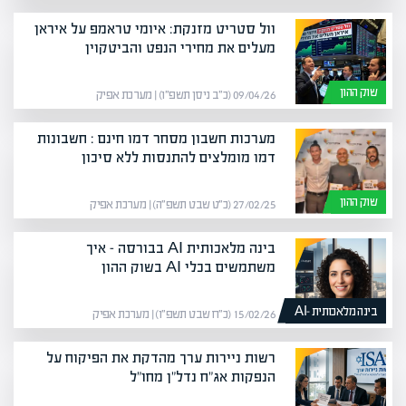
וול סטריט מזנקת: איומי טראמפ על איראן
מעלים את מחירי הנפט והביטקוין
שוק ההון
09/04/26 (כ״ב ניסן תשפ״ו) | מערכת אפיק
מערכות חשבון מסחר דמו חינם : חשבונות
דמו מומלצים להתנסות ללא סיכון
שוק ההון
27/02/25 (כ״ט שבט תשפ״ה) | מערכת אפיק
בינה מלאכותית AI בבורסה – איך
משתמשים בכלי AI בשוק ההון
בינה מלאכותית -AI
15/02/26 (כ״ח שבט תשפ״ו) | מערכת אפיק
רשות ניירות ערך מהדקת את הפיקוח על
הנפקות אג"ח נדל"ן מחו"ל