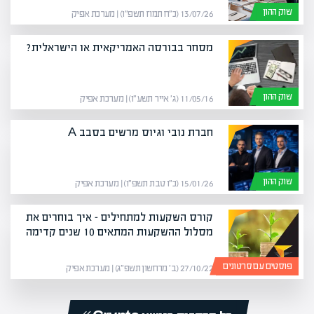
שוק ההון
13/07/26 (כ״ח תמוז תשפ״ו) | מערכת אפיק
מסחר בבורסה האמריקאית או הישראלית?
שוק ההון
11/05/16 (ג׳ אייר תשע״ו) | מערכת אפיק
חברת נובי וגיוס מרשים בסבב A
שוק ההון
15/01/26 (כ״ו טבת תשפ״ו) | מערכת אפיק
קורס השקעות למתחילים – איך בוחרים את
מסלול ההשקעות המתאים 10 שנים קדימה
פוסטים עם סרטונים
27/10/22 (ב׳ מרחשון תשפ״ג) | מערכת אפיק