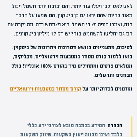
לאט לאט ילכו ויעלו עוד יותר. והם יבזבזו יותר חשמל ויכול
מאוד להיות שהם ירצו גם כן ביטקוין. הם שמעו על הדבר
הזה, ואמרו הופה יש לי חשמל, בוא נשתמש בזה. מה יקרה אם
הם גם יחליטו להשתמש בזה? יש רק 17 מיליון ביטקוינים.
לסיכום, מתעניינים בנושא חסרונות ויתרונות של ביטקוין.
בואו ללמוד קורס מסחר במטבעות וירטואליים. מקליקים,
ממלאים פרטים ומתחילים מיד בקורס 100% אונליין! כולל
מבחנים ותרגולים.
מוזמנים לבדוק יותר על
קורס מסחר במטבעות וירטואליים
הבהרה:
המידע בכתבה מובא לצורכי ידע כללי
בלבד ואינו מהווה ייעוץ השקעות, שיווק השקעות