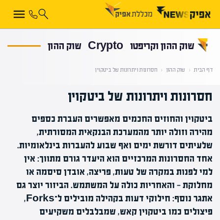
קראת 0% מתוך הכתבה
שוק ההון וקריפטו
Crypto
שוק ההון
דף הבית
‹
שוק ההון
‹
חסרונות ויתרונות של ביטקוין
חסרונות ויתרונות של ביטקוין
ביטקוין והחוזים החכמים מאפשרים העברת כספים
מהירה וזולה יותר מהמערכת הבנקאית המסורתית,
שלעיתים דורשת ימים ואף שבוע להעברות בינלאומיות.
אחד החסרונות המרכזיים הוא היעדר גורם מתווך: אין
למי לפנות במקרה של טעות, פריצה, אובדן סיסמה או
מחלוקת — והאחריות כולה על המשתמש. הביזור יוצר גם
אתגר נוסף: חילוקי דעות בקהילה מובילים ל־Forks,
פיצולים כמו ביטקוין קאש, שמבלבלים משקיעים