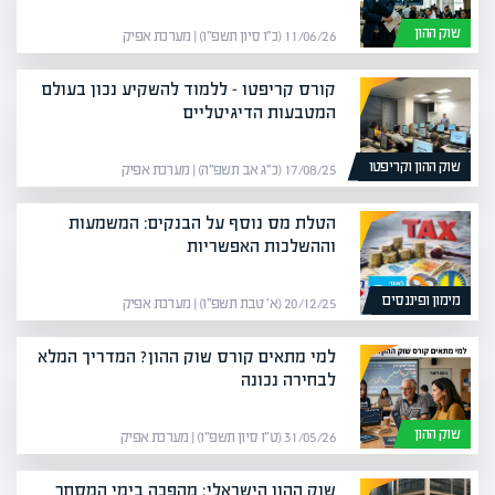
שוק ההון
11/06/26 (כ״ו סיון תשפ״ו) | מערכת אפיק
קורס קריפטו – ללמוד להשקיע נכון בעולם
המטבעות הדיגיטליים
שוק ההון וקריפטו
17/08/25 (כ״ג אב תשפ״ה) | מערכת אפיק
הטלת מס נוסף על הבנקים: המשמעות
וההשלכות האפשריות
מימון ופיננסים
20/12/25 (א׳ טבת תשפ״ו) | מערכת אפיק
למי מתאים קורס שוק ההון? המדריך המלא
לבחירה נכונה
שוק ההון
31/05/26 (ט״ו סיון תשפ״ו) | מערכת אפיק
שוק ההון הישראלי: מהפכה בימי המסחר