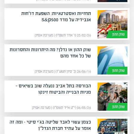
תחזיות ואסטרטגיות: השפעת דו"חות
אנבידיה על מדד s&p500
שוק ההון
23/02/26 (ו׳ אדר תשפ״ו) | מערכת אפיק
שוק ההון או נדלן? מה היתרונות והחסרונות
של כל אחד מהם
שוק ההון
26/06/16 (כ׳ סיון תשע״ו) | מערכת אפיק
הבורסה בתל אביב ננעלה שוב בשיאים —
מניות הבנייה והביטוח זינקו
שוק ההון
06/05/26 (י״ט אייר תשפ״ו) | מערכת אפיק
כצמן עשוי לאבד שליטה בג'י סיטי – ומה זה
אומר על עתיד חברת הנדל"ן