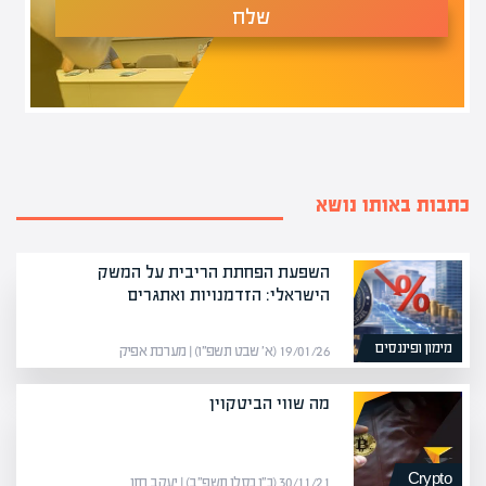
שלח
כתבות באותו נושא
השפעת הפחתת הריבית על המשק
הישראלי: הזדמנויות ואתגרים
מימון ופיננסים
19/01/26 (א׳ שבט תשפ״ו) | מערכת אפיק
מה שווי הביטקוין
Crypto
30/11/21 (כ״ו כסלו תשפ״ב) | יעקב חזן